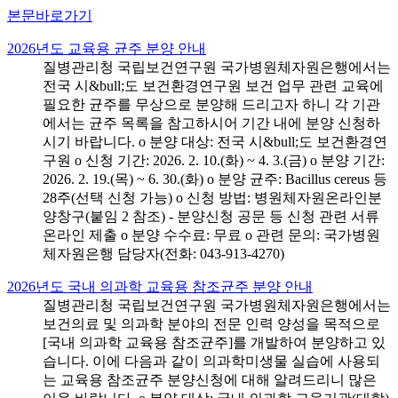
본문바로가기
2026년도 교육용 균주 분양 안내
질병관리청 국립보건연구원 국가병원체자원은행에서는
전국 시&bull;도 보건환경연구원 보건 업무 관련 교육에
필요한 균주를 무상으로 분양해 드리고자 하니 각 기관
에서는 균주 목록을 참고하시어 기간 내에 분양 신청하
시기 바랍니다. o 분양 대상: 전국 시&bull;도 보건환경연
구원 o 신청 기간: 2026. 2. 10.(화) ~ 4. 3.(금) o 분양 기간:
2026. 2. 19.(목) ~ 6. 30.(화) o 분양 균주: Bacillus cereus 등
28주(선택 신청 가능) o 신청 방법: 병원체자원온라인분
양창구(붙임 2 참조) - 분양신청 공문 등 신청 관련 서류
온라인 제출 o 분양 수수료: 무료 o 관련 문의: 국가병원
체자원은행 담당자(전화: 043-913-4270)
2026년도 국내 의과학 교육용 참조균주 분양 안내
질병관리청 국립보건연구원 국가병원체자원은행에서는
보건의료 및 의과학 분야의 전문 인력 양성을 목적으로
[국내 의과학 교육용 참조균주]를 개발하여 분양하고 있
습니다. 이에 다음과 같이 의과학미생물 실습에 사용되
는 교육용 참조균주 분양신청에 대해 알려드리니 많은