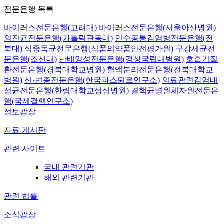
전문은행 목록
바이러스전문은행(고려대)
바이러스전문은행(서울아산병원)
의진균전문은행(가톨릭관동대)
인수공통감염병전문은행(전
북대)
식중독균전문은행(식품의약품안전평가원)
구강세균전
문은행(조선대)
난배양성전문은행(경상국립대병원)
호흡기질
환전문은행(경북대학교병원)
혈액분리전문은행(전북대학교
병원)
신·변종전문은행(한국파스퇴르연구소)
의료관련감염내
성균전문은행(한림대학교성심병원)
결핵균병원체자원전문은
행(국제결핵연구소)
정보광장
자료 게시판
관련 사이트
국내 관련기관
해외 관련기관
관련 법률
소식광장