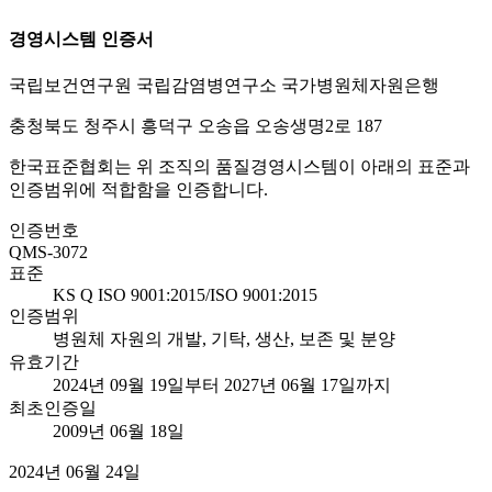
경영시스템 인증서
국립보건연구원 국립감염병연구소 국가병원체자원은행
충청북도 청주시 흥덕구 오송읍 오송생명2로 187
한국표준협회는 위 조직의 품질경영시스템이 아래의 표준과
인증범위에 적합함을 인증합니다.
인증번호
QMS-3072
표준
KS Q ISO 9001:2015/ISO 9001:2015
인증범위
병원체 자원의 개발, 기탁, 생산, 보존 및 분양
유효기간
2024년 09월 19일부터 2027년 06월 17일까지
최초인증일
2009년 06월 18일
2024년 06월 24일