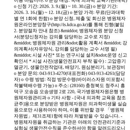
이용 바랍니다. o 분양 대상: 국내 의과학 교육기관(대학)
o 신청 기간: 2026. 3. 9.(월) ~ 10. 30.(금) o 분양 기간:
2026. 3. 16.(월) ~ 12. 18.(금) o 분양 가격: 무료(단과대학
별 연 1회에 한함) o 분양 신청, 제출 및 회신은 병원체자
원온라인분양창구(http://is.kdca.go.kr)를 통해 진행(붙임
2. 분양절차 안내 참조) &middot; 병원체자원 분양 신청
서(분양신청자는 강의를 담당하는 교수로 지정)
&middot; 병원체자원 관리&sdot;활용 계획서 &middot; 강
의계획서(자유양식, 강의를 담당하는 교수 서명 필)
&middot; 시설 사진* 또는 연구시설 설치&sdot;운영 신고
확인서 * 시설 사진(생물안전표지 부착 필수) : 고압증기
멸균기, 생물안전작업대, 배양기, 원심분리기, 보관장비
o 분양 문의: 043-913-4270(대표전화) 043-913-4261(담당
자) o 수령 방법: 직접 방문수령(바이러스자원 미포함시
착불택배수령 가능) o 주소: (28160) 충청북도 청주시 흥
덕구 오송읍 오송생명 2로 220, 국가병원체자원은행 병
원체자원관리과 o 기타 사항 - [국내 의과학 교육용 참조
균주]용으로 분양받은 병원체자원은 의과학미생물 실습
용으로만 사용하여야 하며, 이를 위반할 경우 「병원체
자원법」제31조제1항에 따라 처벌받을 수 있습니다. -
병원체자원을 취급하는 기관은 아래의 안전관리기준과
실험실 생물안전수칙을 준수하셔야 함을 알려드리오니