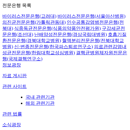
전문은행 목록
바이러스전문은행(고려대)
바이러스전문은행(서울아산병원)
의진균전문은행(가톨릭관동대)
인수공통감염병전문은행(전
북대)
식중독균전문은행(식품의약품안전평가원)
구강세균전
문은행(조선대)
난배양성전문은행(경상국립대병원)
호흡기질
환전문은행(경북대학교병원)
혈액분리전문은행(전북대학교
병원)
신·변종전문은행(한국파스퇴르연구소)
의료관련감염내
성균전문은행(한림대학교성심병원)
결핵균병원체자원전문은
행(국제결핵연구소)
정보광장
자료 게시판
관련 사이트
국내 관련기관
해외 관련기관
관련 법률
소식광장