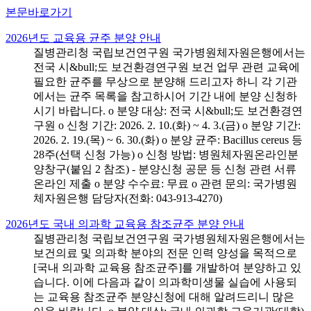
본문바로가기
2026년도 교육용 균주 분양 안내
질병관리청 국립보건연구원 국가병원체자원은행에서는
전국 시&bull;도 보건환경연구원 보건 업무 관련 교육에
필요한 균주를 무상으로 분양해 드리고자 하니 각 기관
에서는 균주 목록을 참고하시어 기간 내에 분양 신청하
시기 바랍니다. o 분양 대상: 전국 시&bull;도 보건환경연
구원 o 신청 기간: 2026. 2. 10.(화) ~ 4. 3.(금) o 분양 기간:
2026. 2. 19.(목) ~ 6. 30.(화) o 분양 균주: Bacillus cereus 등
28주(선택 신청 가능) o 신청 방법: 병원체자원온라인분
양창구(붙임 2 참조) - 분양신청 공문 등 신청 관련 서류
온라인 제출 o 분양 수수료: 무료 o 관련 문의: 국가병원
체자원은행 담당자(전화: 043-913-4270)
2026년도 국내 의과학 교육용 참조균주 분양 안내
질병관리청 국립보건연구원 국가병원체자원은행에서는
보건의료 및 의과학 분야의 전문 인력 양성을 목적으로
[국내 의과학 교육용 참조균주]를 개발하여 분양하고 있
습니다. 이에 다음과 같이 의과학미생물 실습에 사용되
는 교육용 참조균주 분양신청에 대해 알려드리니 많은