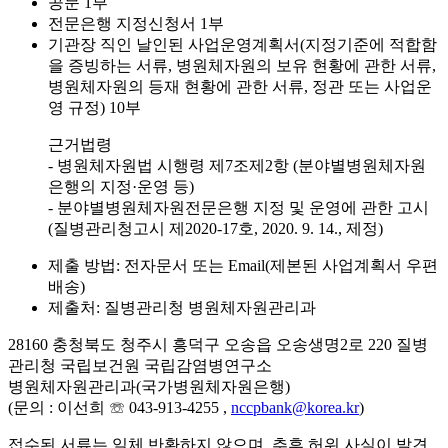
공문 1부
전문은행 지정신청서 1부
기관장 직인 날인된 사업운영계획서(지정기준에 적합함
을 증빙하는 서류, 병원체자원의 보유 현황에 관한 서류,
병원체자원의 등재 현황에 관한 서류, 정관 또는 사업운
영 규정) 10부
근거법령
- 병원체자원법 시행령 제7조제2항 (분야별병원체자원
은행의 지정·운영 등)
- 분야별병원체자원전문은행 지정 및 운영에 관한 고시
(질병관리청고시 제2020-17호, 2020. 9. 14., 제정)
제출 방법: 전자문서 또는 Email(제본된 사업계획서 우편
배송)
제출처: 질병관리청 병원체자원관리과
28160 충청북도 청주시 흥덕구 오송읍 오송생명2로 220 질병
관리청 국립보건원 국립감염병연구소
병원체자원관리과(국가병원체자원은행)
(문의 : 이선희 ☏ 043-913-4255 ,
nccpbank@korea.kr
)
접수된 서류는 일체 반환하지 않으며, 추후 허위 사실이 발견