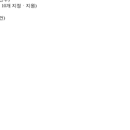
10개 지정ㆍ지원)
건)