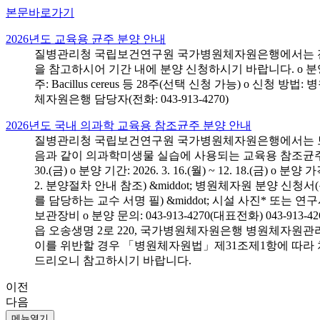
본문바로가기
2026년도 교육용 균주 분양 안내
질병관리청 국립보건연구원 국가병원체자원은행에서는 전국 
을 참고하시어 기간 내에 분양 신청하시기 바랍니다. o 분양 대상: 전국 시
주: Bacillus cereus 등 28주(선택 신청 가능) o 
체자원은행 담당자(전화: 043-913-4270)
2026년도 국내 의과학 교육용 참조균주 분양 안내
질병관리청 국립보건연구원 국가병원체자원은행에서는 보건의
음과 같이 의과학미생물 실습에 사용되는 교육용 참조균주 분양신청
30.(금) o 분양 기간: 2026. 3. 16.(월) ~ 12. 18.(
2. 분양절차 안내 참조) &middot; 병원체자원 분양 신청
를 담당하는 교수 서명 필) &middot; 시설 사진* 또는
보관장비 o 분양 문의: 043-913-4270(대표전화) 043-
읍 오송생명 2로 220, 국가병원체자원은행 병원체자원관
이를 위반할 경우 「병원체자원법」제31조제1항에 따라 
드리오니 참고하시기 바랍니다.
이전
다음
메뉴열기