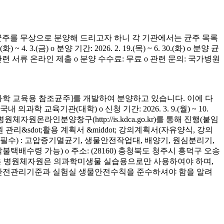
균주를 무상으로 분양해 드리고자 하니 각 기관에서는 균주 목록
(금) o 분양 기간: 2026. 2. 19.(목) ~ 6. 30.(화) o 분양 균
청 관련 서류 온라인 제출 o 분양 수수료: 무료 o 관련 문의: 국가병원
학 교육용 참조균주]를 개발하여 분양하고 있습니다. 이에 다
육기관(대학) o 신청 기간: 2026. 3. 9.(월) ~ 10.
은 병원체자원온라인분양창구(http://is.kdca.go.kr)를 통해 진행(붙임
 관리&sdot;활용 계획서 &middot; 강의계획서(자유양식, 강의
착 필수) : 고압증기멸균기, 생물안전작업대, 배양기, 원심분리기,
 착불택배수령 가능) o 주소: (28160) 충청북도 청주시 흥덕구 오송
양받은 병원체자원은 의과학미생물 실습용으로만 사용하여야 하며,
의 안전관리기준과 실험실 생물안전수칙을 준수하셔야 함을 알려