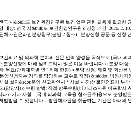
시&bull;도 보건환경연구원 보건 업무 관련 교육에 필요한 
&bull;도 보건환경연구원 o 신청 기간: 2026. 2. 10.(화) ~ 4. 3.
신청 방법: 병원체자원온라인분양창구(붙임 2 참조) - 분양신청 공문 등 신
료 및 의과학 분야의 전문 인력 양성을 목적으로 [국내 의과
에 대해 알려드리니 많은 이용 바랍니다. o 분양 대상: 국내 의과학 교
금) o 분양 가격: 무료(단과대학별 연 1회에 한함) o 분양 신청, 제출 및 회신
서(분양신청자는 강의를 담당하는 교수로 지정) &middot; 병원체자원
 연구시설 설치&sdot;운영 신고확인서 * 시설 사진(생물안전표지 부
913-4261(담당자) o 수령 방법: 직접 방문수령(바이러스자원 미포함시
리과 o 기타 사항 - [국내 의과학 교육용 참조균주]용으로 분
처벌받을 수 있습니다. - 병원체자원을 취급하는 기관은 아래