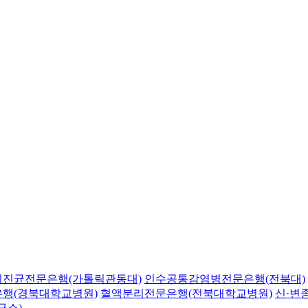
의진균전문은행(가톨릭관동대)
인수공통감염병전문은행(전북대)
행(경북대학교병원)
혈액분리전문은행(전북대학교병원)
신·변
구소)