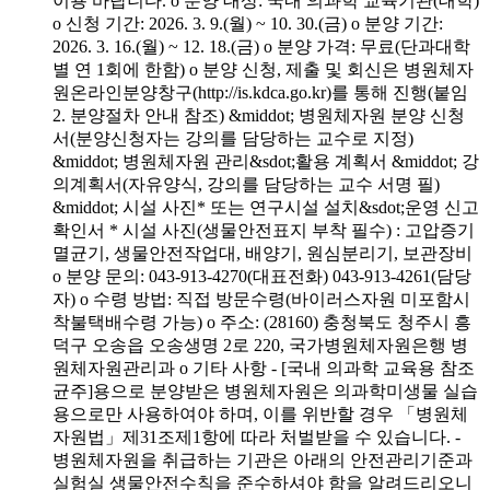
이용 바랍니다. o 분양 대상: 국내 의과학 교육기관(대학)
o 신청 기간: 2026. 3. 9.(월) ~ 10. 30.(금) o 분양 기간:
2026. 3. 16.(월) ~ 12. 18.(금) o 분양 가격: 무료(단과대학
별 연 1회에 한함) o 분양 신청, 제출 및 회신은 병원체자
원온라인분양창구(http://is.kdca.go.kr)를 통해 진행(붙임
2. 분양절차 안내 참조) &middot; 병원체자원 분양 신청
서(분양신청자는 강의를 담당하는 교수로 지정)
&middot; 병원체자원 관리&sdot;활용 계획서 &middot; 강
의계획서(자유양식, 강의를 담당하는 교수 서명 필)
&middot; 시설 사진* 또는 연구시설 설치&sdot;운영 신고
확인서 * 시설 사진(생물안전표지 부착 필수) : 고압증기
멸균기, 생물안전작업대, 배양기, 원심분리기, 보관장비
o 분양 문의: 043-913-4270(대표전화) 043-913-4261(담당
자) o 수령 방법: 직접 방문수령(바이러스자원 미포함시
착불택배수령 가능) o 주소: (28160) 충청북도 청주시 흥
덕구 오송읍 오송생명 2로 220, 국가병원체자원은행 병
원체자원관리과 o 기타 사항 - [국내 의과학 교육용 참조
균주]용으로 분양받은 병원체자원은 의과학미생물 실습
용으로만 사용하여야 하며, 이를 위반할 경우 「병원체
자원법」제31조제1항에 따라 처벌받을 수 있습니다. -
병원체자원을 취급하는 기관은 아래의 안전관리기준과
실험실 생물안전수칙을 준수하셔야 함을 알려드리오니