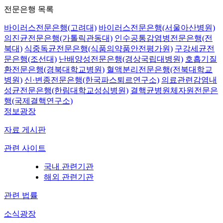
전문은행 목록
바이러스전문은행(고려대)
바이러스전문은행(서울아산병원)
의진균전문은행(가톨릭관동대)
인수공통감염병전문은행(전
북대)
식중독균전문은행(식품의약품안전평가원)
구강세균전
문은행(조선대)
난배양성전문은행(경상국립대병원)
호흡기질
환전문은행(경북대학교병원)
혈액분리전문은행(전북대학교
병원)
신·변종전문은행(한국파스퇴르연구소)
의료관련감염내
성균전문은행(한림대학교성심병원)
결핵균병원체자원전문은
행(국제결핵연구소)
정보광장
자료 게시판
관련 사이트
국내 관련기관
해외 관련기관
관련 법률
소식광장