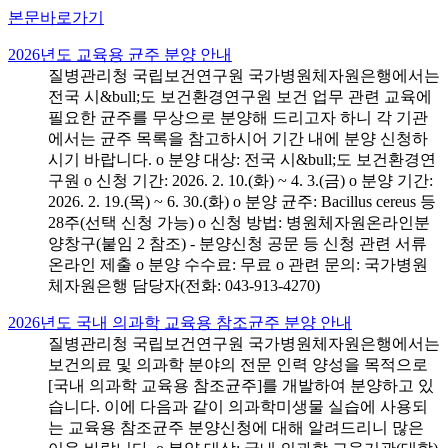
본문바로가기
2026년도 교육용 균주 분양 안내
질병관리청 국립보건연구원 국가병원체자원은행에서는
전국 시&bull;도 보건환경연구원 보건 업무 관련 교육에
필요한 균주를 무상으로 분양해 드리고자 하니 각 기관
에서는 균주 목록을 참고하시어 기간 내에 분양 신청하
시기 바랍니다. o 분양 대상: 전국 시&bull;도 보건환경연
구원 o 신청 기간: 2026. 2. 10.(화) ~ 4. 3.(금) o 분양 기간:
2026. 2. 19.(목) ~ 6. 30.(화) o 분양 균주: Bacillus cereus 등
28주(선택 신청 가능) o 신청 방법: 병원체자원온라인분
양창구(붙임 2 참조) - 분양신청 공문 등 신청 관련 서류
온라인 제출 o 분양 수수료: 무료 o 관련 문의: 국가병원
체자원은행 담당자(전화: 043-913-4270)
2026년도 국내 의과학 교육용 참조균주 분양 안내
질병관리청 국립보건연구원 국가병원체자원은행에서는
보건의료 및 의과학 분야의 전문 인력 양성을 목적으로
[국내 의과학 교육용 참조균주]를 개발하여 분양하고 있
습니다. 이에 다음과 같이 의과학미생물 실습에 사용되
는 교육용 참조균주 분양신청에 대해 알려드리니 많은