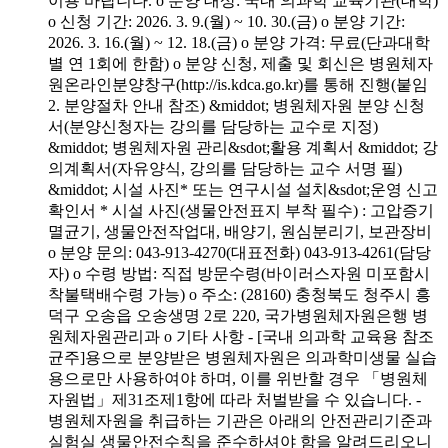
이용 바랍니다. o 분양 대상: 국내 의과학 교육기관(대학)
o 신청 기간: 2026. 3. 9.(월) ~ 10. 30.(금) o 분양 기간:
2026. 3. 16.(월) ~ 12. 18.(금) o 분양 가격: 무료(단과대학
별 연 1회에 한함) o 분양 신청, 제출 및 회신은 병원체자
원온라인분양창구(http://is.kdca.go.kr)를 통해 진행(붙임
2. 분양절차 안내 참조) &middot; 병원체자원 분양 신청
서(분양신청자는 강의를 담당하는 교수로 지정)
&middot; 병원체자원 관리&sdot;활용 계획서 &middot; 강
의계획서(자유양식, 강의를 담당하는 교수 서명 필)
&middot; 시설 사진* 또는 연구시설 설치&sdot;운영 신고
확인서 * 시설 사진(생물안전표지 부착 필수) : 고압증기
멸균기, 생물안전작업대, 배양기, 원심분리기, 보관장비
o 분양 문의: 043-913-4270(대표전화) 043-913-4261(담당
자) o 수령 방법: 직접 방문수령(바이러스자원 미포함시
착불택배수령 가능) o 주소: (28160) 충청북도 청주시 흥
덕구 오송읍 오송생명 2로 220, 국가병원체자원은행 병
원체자원관리과 o 기타 사항 - [국내 의과학 교육용 참조
균주]용으로 분양받은 병원체자원은 의과학미생물 실습
용으로만 사용하여야 하며, 이를 위반할 경우 「병원체
자원법」제31조제1항에 따라 처벌받을 수 있습니다. -
병원체자원을 취급하는 기관은 아래의 안전관리기준과
실험실 생물안전수칙을 준수하셔야 함을 알려드리오니