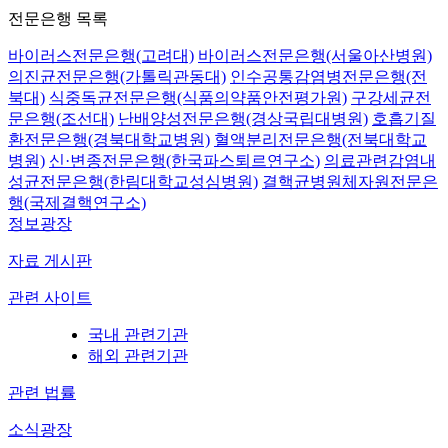
전문은행 목록
바이러스전문은행(고려대)
바이러스전문은행(서울아산병원)
의진균전문은행(가톨릭관동대)
인수공통감염병전문은행(전
북대)
식중독균전문은행(식품의약품안전평가원)
구강세균전
문은행(조선대)
난배양성전문은행(경상국립대병원)
호흡기질
환전문은행(경북대학교병원)
혈액분리전문은행(전북대학교
병원)
신·변종전문은행(한국파스퇴르연구소)
의료관련감염내
성균전문은행(한림대학교성심병원)
결핵균병원체자원전문은
행(국제결핵연구소)
정보광장
자료 게시판
관련 사이트
국내 관련기관
해외 관련기관
관련 법률
소식광장