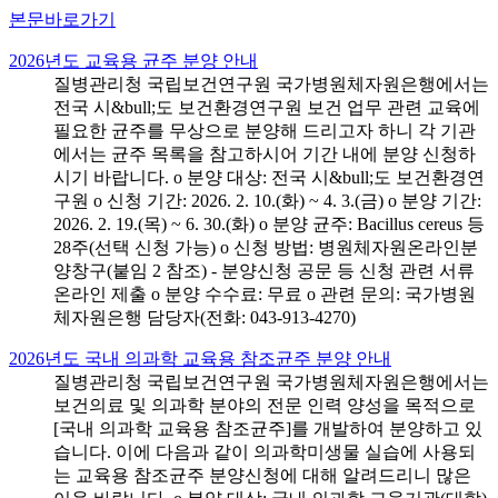
본문바로가기
2026년도 교육용 균주 분양 안내
질병관리청 국립보건연구원 국가병원체자원은행에서는
전국 시&bull;도 보건환경연구원 보건 업무 관련 교육에
필요한 균주를 무상으로 분양해 드리고자 하니 각 기관
에서는 균주 목록을 참고하시어 기간 내에 분양 신청하
시기 바랍니다. o 분양 대상: 전국 시&bull;도 보건환경연
구원 o 신청 기간: 2026. 2. 10.(화) ~ 4. 3.(금) o 분양 기간:
2026. 2. 19.(목) ~ 6. 30.(화) o 분양 균주: Bacillus cereus 등
28주(선택 신청 가능) o 신청 방법: 병원체자원온라인분
양창구(붙임 2 참조) - 분양신청 공문 등 신청 관련 서류
온라인 제출 o 분양 수수료: 무료 o 관련 문의: 국가병원
체자원은행 담당자(전화: 043-913-4270)
2026년도 국내 의과학 교육용 참조균주 분양 안내
질병관리청 국립보건연구원 국가병원체자원은행에서는
보건의료 및 의과학 분야의 전문 인력 양성을 목적으로
[국내 의과학 교육용 참조균주]를 개발하여 분양하고 있
습니다. 이에 다음과 같이 의과학미생물 실습에 사용되
는 교육용 참조균주 분양신청에 대해 알려드리니 많은