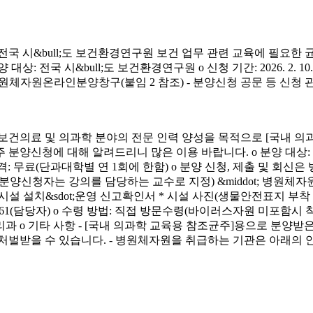
시&bull;도 보건환경연구원 보건 업무 관련 교육에 필요한 
&bull;도 보건환경연구원 o 신청 기간: 2026. 2. 10.(화) ~ 4. 3.
신청 방법: 병원체자원온라인분양창구(붙임 2 참조) - 분양신청 공문 등 신
료 및 의과학 분야의 전문 인력 양성을 목적으로 [국내 의과
에 대해 알려드리니 많은 이용 바랍니다. o 분양 대상: 국내 의과학 교
금) o 분양 가격: 무료(단과대학별 연 1회에 한함) o 분양 신청, 제출 및 회신
서(분양신청자는 강의를 담당하는 교수로 지정) &middot; 병원체자원
 연구시설 설치&sdot;운영 신고확인서 * 시설 사진(생물안전표지 부
913-4261(담당자) o 수령 방법: 직접 방문수령(바이러스자원 미포함시
리과 o 기타 사항 - [국내 의과학 교육용 참조균주]용으로 분
처벌받을 수 있습니다. - 병원체자원을 취급하는 기관은 아래