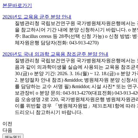
본문바로가기
2026년도 교육용 균주 분양 안내
질병관리청 국립보건연구원 국가병원체자원은행에서는 전국 
을 참고하시어 기간 내에 분양 신청하시기 바랍니다. o 분양 대상: 전국 시
주: Bacillus cereus 등 28주(선택 신청 가능) o 
체자원은행 담당자(전화: 043-913-4270)
2026년도 국내 의과학 교육용 참조균주 분양 안내
질병관리청 국립보건연구원 국가병원체자원은행에서는 보건의
음과 같이 의과학미생물 실습에 사용되는 교육용 참조균주 분양신청
30.(금) o 분양 기간: 2026. 3. 16.(월) ~ 12. 18.(
2. 분양절차 안내 참조) &middot; 병원체자원 분양 신청
를 담당하는 교수 서명 필) &middot; 시설 사진* 또는
보관장비 o 분양 문의: 043-913-4270(대표전화) 043-
읍 오송생명 2로 220, 국가병원체자원은행 병원체자원관
이를 위반할 경우 「병원체자원법」제31조제1항에 따라 
드리오니 참고하시기 바랍니다.
이전
다음
메뉴열기