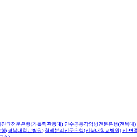
의진균전문은행(가톨릭관동대)
인수공통감염병전문은행(전북대)
행(경북대학교병원)
혈액분리전문은행(전북대학교병원)
신·변
구소)