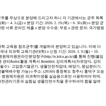
균주를 무상으로 분양해 드리고자 하니 각 기관에서는 균주 목록
(금) o 분양 기간: 2026. 2. 19.(목) ~ 6. 30.(화) o 분양 균
청 관련 서류 온라인 제출 o 분양 수수료: 무료 o 관련 문의: 국가병원
학 교육용 참조균주]를 개발하여 분양하고 있습니다. 이에 다
육기관(대학) o 신청 기간: 2026. 3. 9.(월) ~ 10.
은 병원체자원온라인분양창구(http://is.kdca.go.kr)를 통해 진행(붙임
 관리&sdot;활용 계획서 &middot; 강의계획서(자유양식, 강의
착 필수) : 고압증기멸균기, 생물안전작업대, 배양기, 원심분리기,
 착불택배수령 가능) o 주소: (28160) 충청북도 청주시 흥덕구 오송
양받은 병원체자원은 의과학미생물 실습용으로만 사용하여야 하며,
의 안전관리기준과 실험실 생물안전수칙을 준수하셔야 함을 알려