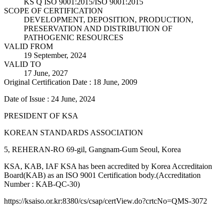
KS Q ISO 9001:2015/ISO 9001:2015
SCOPE OF CERTIFICATION
DEVELOPMENT, DEPOSITION, PRODUCTION,
PRESERVATION AND DISTRIBUTION OF
PATHOGENIC RESOURCES
VALID FROM
19 September, 2024
VALID TO
17 June, 2027
Original Certification Date : 18 June, 2009
Date of Issue : 24 June, 2024
PRESIDENT OF KSA
KOREAN STANDARDS ASSOCIATION
5, REHERAN-RO 69-gil, Gangnam-Gum Seoul, Korea
KSA, KAB, IAF KSA has been accredited by Korea Accreditaion
Board(KAB) as an ISO 9001 Certification body.(Accreditation
Number : KAB-QC-30)
https://ksaiso.or.kr:8380/cs/csap/certView.do?crtcNo=QMS-3072