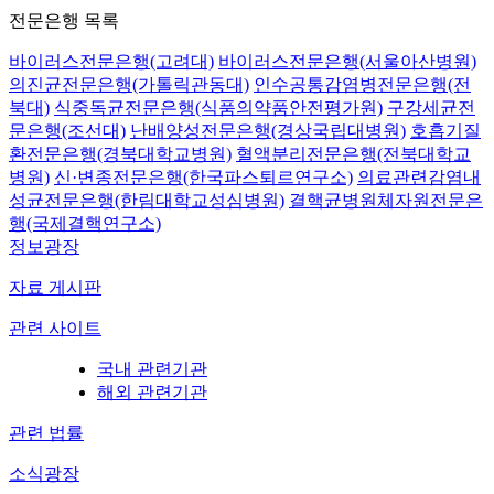
전문은행 목록
바이러스전문은행(고려대)
바이러스전문은행(서울아산병원)
의진균전문은행(가톨릭관동대)
인수공통감염병전문은행(전
북대)
식중독균전문은행(식품의약품안전평가원)
구강세균전
문은행(조선대)
난배양성전문은행(경상국립대병원)
호흡기질
환전문은행(경북대학교병원)
혈액분리전문은행(전북대학교
병원)
신·변종전문은행(한국파스퇴르연구소)
의료관련감염내
성균전문은행(한림대학교성심병원)
결핵균병원체자원전문은
행(국제결핵연구소)
정보광장
자료 게시판
관련 사이트
국내 관련기관
해외 관련기관
관련 법률
소식광장