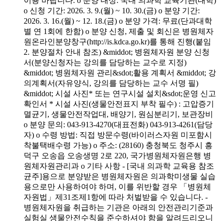
이용 바랍니다. o 분양 대상: 국내 의과학 교육기관(대학)
o 신청 기간: 2026. 3. 9.(월) ~ 10. 30.(금) o 분양 기간:
2026. 3. 16.(월) ~ 12. 18.(금) o 분양 가격: 무료(단과대학
별 연 1회에 한함) o 분양 신청, 제출 및 회신은 병원체자
원온라인분양창구(http://is.kdca.go.kr)를 통해 진행(붙임
2. 분양절차 안내 참조) &middot; 병원체자원 분양 신청
서(분양신청자는 강의를 담당하는 교수로 지정)
&middot; 병원체자원 관리&sdot;활용 계획서 &middot; 강
의계획서(자유양식, 강의를 담당하는 교수 서명 필)
&middot; 시설 사진* 또는 연구시설 설치&sdot;운영 신고
확인서 * 시설 사진(생물안전표지 부착 필수) : 고압증기
멸균기, 생물안전작업대, 배양기, 원심분리기, 보관장비
o 분양 문의: 043-913-4270(대표전화) 043-913-4261(담당
자) o 수령 방법: 직접 방문수령(바이러스자원 미포함시
착불택배수령 가능) o 주소: (28160) 충청북도 청주시 흥
덕구 오송읍 오송생명 2로 220, 국가병원체자원은행 병
원체자원관리과 o 기타 사항 - [국내 의과학 교육용 참조
균주]용으로 분양받은 병원체자원은 의과학미생물 실습
용으로만 사용하여야 하며, 이를 위반할 경우 「병원체
자원법」제31조제1항에 따라 처벌받을 수 있습니다. -
병원체자원을 취급하는 기관은 아래의 안전관리기준과
실험실 생물안전수칙을 준수하셔야 함을 알려드리오니