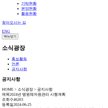
기탁현황
분양현황
활용현황
찾아오시는 길
ENG
메뉴닫기
소식광장
홍보활동
언론
공지사항
공지사항
HOME
>
소식광장 >
공지사항
제목
2024년 병원체자원관리 시행계획
조회수
46203
등록일
2024-06-25