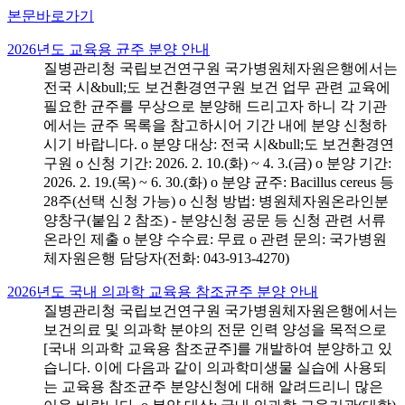
본문바로가기
2026년도 교육용 균주 분양 안내
질병관리청 국립보건연구원 국가병원체자원은행에서는
전국 시&bull;도 보건환경연구원 보건 업무 관련 교육에
필요한 균주를 무상으로 분양해 드리고자 하니 각 기관
에서는 균주 목록을 참고하시어 기간 내에 분양 신청하
시기 바랍니다. o 분양 대상: 전국 시&bull;도 보건환경연
구원 o 신청 기간: 2026. 2. 10.(화) ~ 4. 3.(금) o 분양 기간:
2026. 2. 19.(목) ~ 6. 30.(화) o 분양 균주: Bacillus cereus 등
28주(선택 신청 가능) o 신청 방법: 병원체자원온라인분
양창구(붙임 2 참조) - 분양신청 공문 등 신청 관련 서류
온라인 제출 o 분양 수수료: 무료 o 관련 문의: 국가병원
체자원은행 담당자(전화: 043-913-4270)
2026년도 국내 의과학 교육용 참조균주 분양 안내
질병관리청 국립보건연구원 국가병원체자원은행에서는
보건의료 및 의과학 분야의 전문 인력 양성을 목적으로
[국내 의과학 교육용 참조균주]를 개발하여 분양하고 있
습니다. 이에 다음과 같이 의과학미생물 실습에 사용되
는 교육용 참조균주 분양신청에 대해 알려드리니 많은