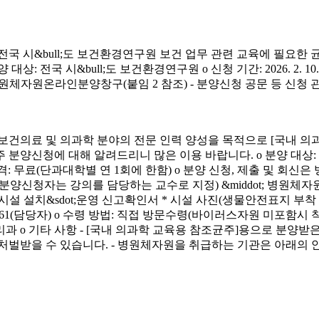
시&bull;도 보건환경연구원 보건 업무 관련 교육에 필요한 
&bull;도 보건환경연구원 o 신청 기간: 2026. 2. 10.(화) ~ 4. 3.
신청 방법: 병원체자원온라인분양창구(붙임 2 참조) - 분양신청 공문 등 신
료 및 의과학 분야의 전문 인력 양성을 목적으로 [국내 의과
에 대해 알려드리니 많은 이용 바랍니다. o 분양 대상: 국내 의과학 교
금) o 분양 가격: 무료(단과대학별 연 1회에 한함) o 분양 신청, 제출 및 회신
서(분양신청자는 강의를 담당하는 교수로 지정) &middot; 병원체자원
 연구시설 설치&sdot;운영 신고확인서 * 시설 사진(생물안전표지 부
913-4261(담당자) o 수령 방법: 직접 방문수령(바이러스자원 미포함시
리과 o 기타 사항 - [국내 의과학 교육용 참조균주]용으로 분
처벌받을 수 있습니다. - 병원체자원을 취급하는 기관은 아래