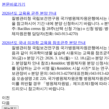
본문바로가기
2026년도 교육용 균주 분양 안내
질병관리청 국립보건연구원 국가병원체자원은행에서는 전국 
을 참고하시어 기간 내에 분양 신청하시기 바랍니다. o 분양 대상: 전국 시
주: Bacillus cereus 등 28주(선택 신청 가능) o 
체자원은행 담당자(전화: 043-913-4270)
2026년도 국내 의과학 교육용 참조균주 분양 안내
질병관리청 국립보건연구원 국가병원체자원은행에서는 보건의
음과 같이 의과학미생물 실습에 사용되는 교육용 참조균주 분양신청
30.(금) o 분양 기간: 2026. 3. 16.(월) ~ 12. 18.(
2. 분양절차 안내 참조) &middot; 병원체자원 분양 신청
를 담당하는 교수 서명 필) &middot; 시설 사진* 또는
보관장비 o 분양 문의: 043-913-4270(대표전화) 043-
읍 오송생명 2로 220, 국가병원체자원은행 병원체자원관
이를 위반할 경우 「병원체자원법」제31조제1항에 따라 
드리오니 참고하시기 바랍니다.
이전
다음
메뉴열기