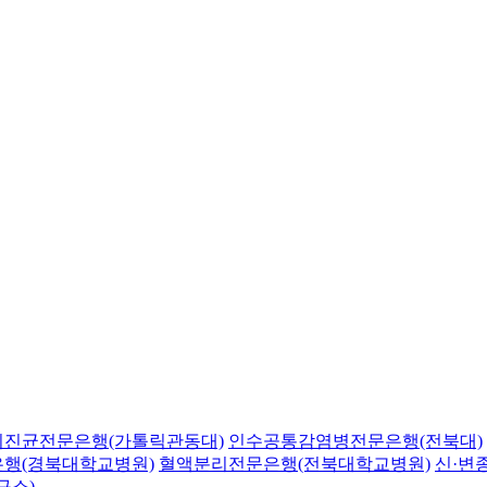
의진균전문은행(가톨릭관동대)
인수공통감염병전문은행(전북대)
행(경북대학교병원)
혈액분리전문은행(전북대학교병원)
신·변
구소)