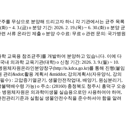
균주를 무상으로 분양해 드리고자 하니 각 기관에서는 균주 목록
(금) o 분양 기간: 2026. 2. 19.(목) ~ 6. 30.(화) o 분양 균
청 관련 서류 온라인 제출 o 분양 수수료: 무료 o 관련 문의: 국가병원
학 교육용 참조균주]를 개발하여 분양하고 있습니다. 이에 다
육기관(대학) o 신청 기간: 2026. 3. 9.(월) ~ 10.
은 병원체자원온라인분양창구(http://is.kdca.go.kr)를 통해 진행(붙임
 관리&sdot;활용 계획서 &middot; 강의계획서(자유양식, 강의
착 필수) : 고압증기멸균기, 생물안전작업대, 배양기, 원심분리기,
 착불택배수령 가능) o 주소: (28160) 충청북도 청주시 흥덕구 오송
양받은 병원체자원은 의과학미생물 실습용으로만 사용하여야 하며,
의 안전관리기준과 실험실 생물안전수칙을 준수하셔야 함을 알려