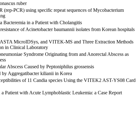
Monascus ruber
R (rep-PCR) using specific repeat sequences of Mycobacterium
ing
a Bacteremia in a Patient with Cholangitis
 resistance of Acinetobacter baumannii isolates from Korean hospitals
r, ASTA MicroIDSys, and VITEK-MS and Three Extraction Methods
on in Clinical Laboratory
 pneumoniae Syndrome Originating from and Anorectal Abscess as
ess
tular Abscess Caused by Peptoniphilus grossensis
d by Aggregatibacter kilianii in Korea
ceptibilities of 11 Candia species Using the VITEK2 AST-YS08 Card
in a Patient with Acute Lymphoblastic Leukemia: a Case Report