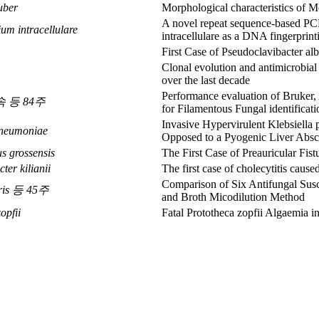
uber
Morphological characteristics of 
A novel repeat sequence-based PC
um intracellulare
intracellulare as a DNA fingerprint
First Case of Pseudoclavibacter alb
Clonal evolution and antimicrobial
over the last decade
Performance evaluation of Bruke
us속 등 84주
for Filamentous Fungal identificati
Invasive Hypervirulent Klebsiella
pneumoniae
Opposed to a Pyogenic Liver Absc
s grossensis
The First Case of Preauricular Fis
ter kilianii
The first case of cholecytitis cause
Comparison of Six Antifungal Sus
ris 등 45주
and Broth Micodilution Method
opfii
Fatal Prototheca zopfii Algaemia 