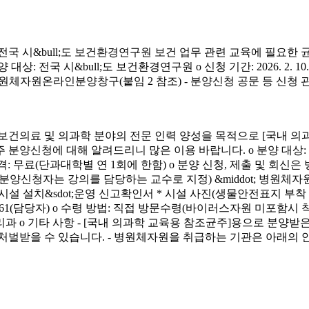
시&bull;도 보건환경연구원 보건 업무 관련 교육에 필요한 
&bull;도 보건환경연구원 o 신청 기간: 2026. 2. 10.(화) ~ 4. 3.
신청 방법: 병원체자원온라인분양창구(붙임 2 참조) - 분양신청 공문 등 신
료 및 의과학 분야의 전문 인력 양성을 목적으로 [국내 의과
에 대해 알려드리니 많은 이용 바랍니다. o 분양 대상: 국내 의과학 교
금) o 분양 가격: 무료(단과대학별 연 1회에 한함) o 분양 신청, 제출 및 회신
서(분양신청자는 강의를 담당하는 교수로 지정) &middot; 병원체자원
 연구시설 설치&sdot;운영 신고확인서 * 시설 사진(생물안전표지 부
913-4261(담당자) o 수령 방법: 직접 방문수령(바이러스자원 미포함시
리과 o 기타 사항 - [국내 의과학 교육용 참조균주]용으로 분
처벌받을 수 있습니다. - 병원체자원을 취급하는 기관은 아래