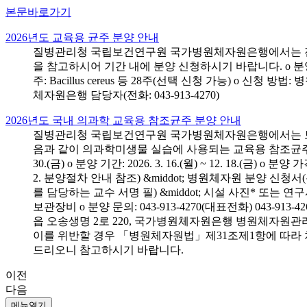
본문바로가기
2026년도 교육용 균주 분양 안내
질병관리청 국립보건연구원 국가병원체자원은행에서는 전국 
을 참고하시어 기간 내에 분양 신청하시기 바랍니다. o 분양 대상: 전국 시
주: Bacillus cereus 등 28주(선택 신청 가능) o 
체자원은행 담당자(전화: 043-913-4270)
2026년도 국내 의과학 교육용 참조균주 분양 안내
질병관리청 국립보건연구원 국가병원체자원은행에서는 보건의
음과 같이 의과학미생물 실습에 사용되는 교육용 참조균주 분양신청
30.(금) o 분양 기간: 2026. 3. 16.(월) ~ 12. 18.(
2. 분양절차 안내 참조) &middot; 병원체자원 분양 신청
를 담당하는 교수 서명 필) &middot; 시설 사진* 또는
보관장비 o 분양 문의: 043-913-4270(대표전화) 043-
읍 오송생명 2로 220, 국가병원체자원은행 병원체자원관
이를 위반할 경우 「병원체자원법」제31조제1항에 따라 
드리오니 참고하시기 바랍니다.
이전
다음
메뉴열기