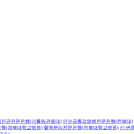
의진균전문은행(가톨릭관동대)
인수공통감염병전문은행(전북대)
행(경북대학교병원)
혈액분리전문은행(전북대학교병원)
신·변
구소)