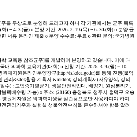
균주를 무상으로 분양해 드리고자 하니 각 기관에서는 균주 목록
(금) o 분양 기간: 2026. 2. 19.(목) ~ 6. 30.(화) o 분양 균
청 관련 서류 온라인 제출 o 분양 수수료: 무료 o 관련 문의: 국가병원
학 교육용 참조균주]를 개발하여 분양하고 있습니다. 이에 다
육기관(대학) o 신청 기간: 2026. 3. 9.(월) ~ 10.
은 병원체자원온라인분양창구(http://is.kdca.go.kr)를 통해 진행(붙임
 관리&sdot;활용 계획서 &middot; 강의계획서(자유양식, 강의
착 필수) : 고압증기멸균기, 생물안전작업대, 배양기, 원심분리기,
 착불택배수령 가능) o 주소: (28160) 충청북도 청주시 흥덕구 오송
양받은 병원체자원은 의과학미생물 실습용으로만 사용하여야 하며,
의 안전관리기준과 실험실 생물안전수칙을 준수하셔야 함을 알려