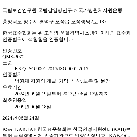
국립보건연구원 국립감염병연구소 국가병원체자원은행
충청북도 청주시 흥덕구 오송읍 오송생명2로 187
한국표준협회는 위 조직의 품질경영시스템이 아래의 표준과
인증범위에 적합함을 인증합니다.
인증번호
QMS-3072
표준
KS Q ISO 9001:2015/ISO 9001:2015
인증범위
병원체 자원의 개발, 기탁, 생산, 보존 및 분양
유효기간
2024년 09월 19일부터 2027년 06월 17일까지
최초인증일
2009년 06월 18일
2024년 06월 24일
KSA, KAB, IAF 한국표준협회는 한국인정지원센터(KAB)로
부터 품질경영체제 인증기관으로 인정(인정번호 : KAB-QC-