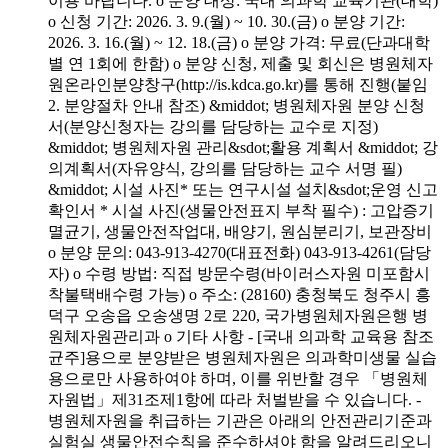
이용 바랍니다. o 분양 대상: 국내 의과학 교육기관(대학)
o 신청 기간: 2026. 3. 9.(월) ~ 10. 30.(금) o 분양 기간:
2026. 3. 16.(월) ~ 12. 18.(금) o 분양 가격: 무료(단과대학
별 연 1회에 한함) o 분양 신청, 제출 및 회신은 병원체자
원온라인분양창구(http://is.kdca.go.kr)를 통해 진행(붙임
2. 분양절차 안내 참조) &middot; 병원체자원 분양 신청
서(분양신청자는 강의를 담당하는 교수로 지정)
&middot; 병원체자원 관리&sdot;활용 계획서 &middot; 강
의계획서(자유양식, 강의를 담당하는 교수 서명 필)
&middot; 시설 사진* 또는 연구시설 설치&sdot;운영 신고
확인서 * 시설 사진(생물안전표지 부착 필수) : 고압증기
멸균기, 생물안전작업대, 배양기, 원심분리기, 보관장비
o 분양 문의: 043-913-4270(대표전화) 043-913-4261(담당
자) o 수령 방법: 직접 방문수령(바이러스자원 미포함시
착불택배수령 가능) o 주소: (28160) 충청북도 청주시 흥
덕구 오송읍 오송생명 2로 220, 국가병원체자원은행 병
원체자원관리과 o 기타 사항 - [국내 의과학 교육용 참조
균주]용으로 분양받은 병원체자원은 의과학미생물 실습
용으로만 사용하여야 하며, 이를 위반할 경우 「병원체
자원법」제31조제1항에 따라 처벌받을 수 있습니다. -
병원체자원을 취급하는 기관은 아래의 안전관리기준과
실험실 생물안전수칙을 준수하셔야 함을 알려드리오니