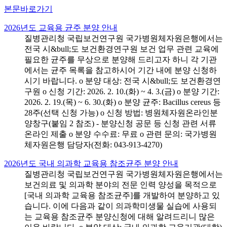
본문바로가기
2026년도 교육용 균주 분양 안내
질병관리청 국립보건연구원 국가병원체자원은행에서는
전국 시&bull;도 보건환경연구원 보건 업무 관련 교육에
필요한 균주를 무상으로 분양해 드리고자 하니 각 기관
에서는 균주 목록을 참고하시어 기간 내에 분양 신청하
시기 바랍니다. o 분양 대상: 전국 시&bull;도 보건환경연
구원 o 신청 기간: 2026. 2. 10.(화) ~ 4. 3.(금) o 분양 기간:
2026. 2. 19.(목) ~ 6. 30.(화) o 분양 균주: Bacillus cereus 등
28주(선택 신청 가능) o 신청 방법: 병원체자원온라인분
양창구(붙임 2 참조) - 분양신청 공문 등 신청 관련 서류
온라인 제출 o 분양 수수료: 무료 o 관련 문의: 국가병원
체자원은행 담당자(전화: 043-913-4270)
2026년도 국내 의과학 교육용 참조균주 분양 안내
질병관리청 국립보건연구원 국가병원체자원은행에서는
보건의료 및 의과학 분야의 전문 인력 양성을 목적으로
[국내 의과학 교육용 참조균주]를 개발하여 분양하고 있
습니다. 이에 다음과 같이 의과학미생물 실습에 사용되
는 교육용 참조균주 분양신청에 대해 알려드리니 많은