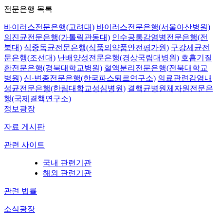
전문은행 목록
바이러스전문은행(고려대)
바이러스전문은행(서울아산병원)
의진균전문은행(가톨릭관동대)
인수공통감염병전문은행(전
북대)
식중독균전문은행(식품의약품안전평가원)
구강세균전
문은행(조선대)
난배양성전문은행(경상국립대병원)
호흡기질
환전문은행(경북대학교병원)
혈액분리전문은행(전북대학교
병원)
신·변종전문은행(한국파스퇴르연구소)
의료관련감염내
성균전문은행(한림대학교성심병원)
결핵균병원체자원전문은
행(국제결핵연구소)
정보광장
자료 게시판
관련 사이트
국내 관련기관
해외 관련기관
관련 법률
소식광장