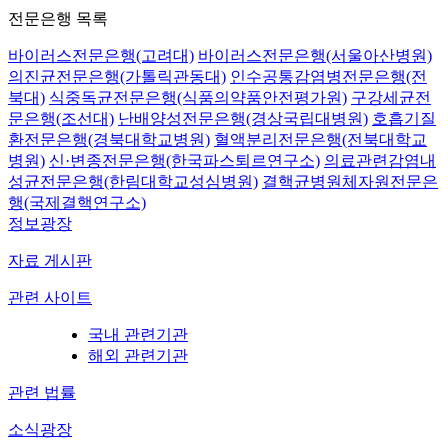
전문은행 목록
바이러스전문은행(고려대)
바이러스전문은행(서울아산병원)
의진균전문은행(가톨릭관동대)
인수공통감염병전문은행(전
북대)
식중독균전문은행(식품의약품안전평가원)
구강세균전
문은행(조선대)
난배양성전문은행(경상국립대병원)
호흡기질
환전문은행(경북대학교병원)
혈액분리전문은행(전북대학교
병원)
신·변종전문은행(한국파스퇴르연구소)
의료관련감염내
성균전문은행(한림대학교성심병원)
결핵균병원체자원전문은
행(국제결핵연구소)
정보광장
자료 게시판
관련 사이트
국내 관련기관
해외 관련기관
관련 법률
소식광장