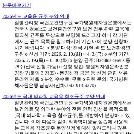
본문바로가기
2026년도 교육용 균주 분양 안내
질병관리청 국립보건연구원 국가병원체자원은행에서는
전국 시&bull;도 보건환경연구원 보건 업무 관련 교육에
필요한 균주를 무상으로 분양해 드리고자 하니 각 기관
에서는 균주 목록을 참고하시어 기간 내에 분양 신청하
시기 바랍니다. o 분양 대상: 전국 시&bull;도 보건환경연
구원 o 신청 기간: 2026. 2. 10.(화) ~ 4. 3.(금) o 분양 기간:
2026. 2. 19.(목) ~ 6. 30.(화) o 분양 균주: Bacillus cereus 등
28주(선택 신청 가능) o 신청 방법: 병원체자원온라인분
양창구(붙임 2 참조) - 분양신청 공문 등 신청 관련 서류
온라인 제출 o 분양 수수료: 무료 o 관련 문의: 국가병원
체자원은행 담당자(전화: 043-913-4270)
2026년도 국내 의과학 교육용 참조균주 분양 안내
질병관리청 국립보건연구원 국가병원체자원은행에서는
보건의료 및 의과학 분야의 전문 인력 양성을 목적으로
[국내 의과학 교육용 참조균주]를 개발하여 분양하고 있
습니다. 이에 다음과 같이 의과학미생물 실습에 사용되
는 교육용 참조균주 분양신청에 대해 알려드리니 많은