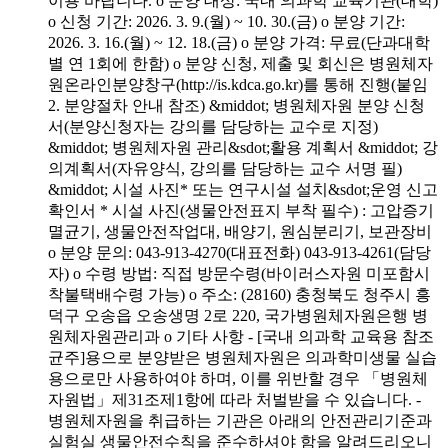
이용 바랍니다. o 분양 대상: 국내 의과학 교육기관(대학)
o 신청 기간: 2026. 3. 9.(월) ~ 10. 30.(금) o 분양 기간:
2026. 3. 16.(월) ~ 12. 18.(금) o 분양 가격: 무료(단과대학
별 연 1회에 한함) o 분양 신청, 제출 및 회신은 병원체자
원온라인분양창구(http://is.kdca.go.kr)를 통해 진행(붙임
2. 분양절차 안내 참조) &middot; 병원체자원 분양 신청
서(분양신청자는 강의를 담당하는 교수로 지정)
&middot; 병원체자원 관리&sdot;활용 계획서 &middot; 강
의계획서(자유양식, 강의를 담당하는 교수 서명 필)
&middot; 시설 사진* 또는 연구시설 설치&sdot;운영 신고
확인서 * 시설 사진(생물안전표지 부착 필수) : 고압증기
멸균기, 생물안전작업대, 배양기, 원심분리기, 보관장비
o 분양 문의: 043-913-4270(대표전화) 043-913-4261(담당
자) o 수령 방법: 직접 방문수령(바이러스자원 미포함시
착불택배수령 가능) o 주소: (28160) 충청북도 청주시 흥
덕구 오송읍 오송생명 2로 220, 국가병원체자원은행 병
원체자원관리과 o 기타 사항 - [국내 의과학 교육용 참조
균주]용으로 분양받은 병원체자원은 의과학미생물 실습
용으로만 사용하여야 하며, 이를 위반할 경우 「병원체
자원법」제31조제1항에 따라 처벌받을 수 있습니다. -
병원체자원을 취급하는 기관은 아래의 안전관리기준과
실험실 생물안전수칙을 준수하셔야 함을 알려드리오니