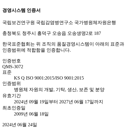
경영시스템 인증서
국립보건연구원 국립감염병연구소 국가병원체자원은행
충청북도 청주시 흥덕구 오송읍 오송생명2로 187
한국표준협회는 위 조직의 품질경영시스템이 아래의 표준과
인증범위에 적합함을 인증합니다.
인증번호
QMS-3072
표준
KS Q ISO 9001:2015/ISO 9001:2015
인증범위
병원체 자원의 개발, 기탁, 생산, 보존 및 분양
유효기간
2024년 09월 19일부터 2027년 06월 17일까지
최초인증일
2009년 06월 18일
2024년 06월 24일