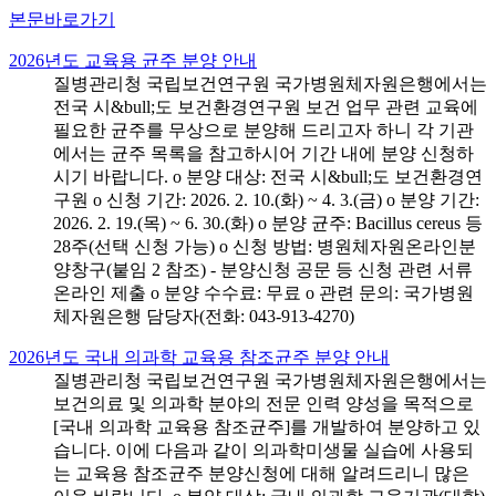
본문바로가기
2026년도 교육용 균주 분양 안내
질병관리청 국립보건연구원 국가병원체자원은행에서는
전국 시&bull;도 보건환경연구원 보건 업무 관련 교육에
필요한 균주를 무상으로 분양해 드리고자 하니 각 기관
에서는 균주 목록을 참고하시어 기간 내에 분양 신청하
시기 바랍니다. o 분양 대상: 전국 시&bull;도 보건환경연
구원 o 신청 기간: 2026. 2. 10.(화) ~ 4. 3.(금) o 분양 기간:
2026. 2. 19.(목) ~ 6. 30.(화) o 분양 균주: Bacillus cereus 등
28주(선택 신청 가능) o 신청 방법: 병원체자원온라인분
양창구(붙임 2 참조) - 분양신청 공문 등 신청 관련 서류
온라인 제출 o 분양 수수료: 무료 o 관련 문의: 국가병원
체자원은행 담당자(전화: 043-913-4270)
2026년도 국내 의과학 교육용 참조균주 분양 안내
질병관리청 국립보건연구원 국가병원체자원은행에서는
보건의료 및 의과학 분야의 전문 인력 양성을 목적으로
[국내 의과학 교육용 참조균주]를 개발하여 분양하고 있
습니다. 이에 다음과 같이 의과학미생물 실습에 사용되
는 교육용 참조균주 분양신청에 대해 알려드리니 많은