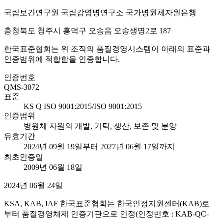
국립보건연구원 국립감염병연구소 국가병원체자원은행
충청북도 청주시 흥덕구 오송읍 오송생명2로 187
한국표준협회는 위 조직의 품질경영시스템이 아래의 표준과
인증범위에 적합함을 인증합니다.
인증번호
QMS-3072
표준
KS Q ISO 9001:2015/ISO 9001:2015
인증범위
병원체 자원의 개발, 기탁, 생산, 보존 및 분양
유효기간
2024년 09월 19일부터 2027년 06월 17일까지
최초인증일
2009년 06월 18일
2024년 06월 24일
KSA, KAB, IAF 한국표준협회는 한국인정지원센터(KAB)로
부터 품질경영체제 인증기관으로 인정(인정번호 : KAB-QC-