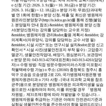
이용 바랍니다. o 분양 대상: 국내 의과학 교육기관(대학)
o 신청 기간: 2026. 3. 9.(월) ~ 10. 30.(금) o 분양 기간:
2026. 3. 16.(월) ~ 12. 18.(금) o 분양 가격: 무료(단과대학
별 연 1회에 한함) o 분양 신청, 제출 및 회신은 병원체자
원온라인분양창구(http://is.kdca.go.kr)를 통해 진행(붙임
2. 분양절차 안내 참조) &middot; 병원체자원 분양 신청
서(분양신청자는 강의를 담당하는 교수로 지정)
&middot; 병원체자원 관리&sdot;활용 계획서 &middot; 강
의계획서(자유양식, 강의를 담당하는 교수 서명 필)
&middot; 시설 사진* 또는 연구시설 설치&sdot;운영 신고
확인서 * 시설 사진(생물안전표지 부착 필수) : 고압증기
멸균기, 생물안전작업대, 배양기, 원심분리기, 보관장비
o 분양 문의: 043-913-4270(대표전화) 043-913-4261(담당
자) o 수령 방법: 직접 방문수령(바이러스자원 미포함시
착불택배수령 가능) o 주소: (28160) 충청북도 청주시 흥
덕구 오송읍 오송생명 2로 220, 국가병원체자원은행 병
원체자원관리과 o 기타 사항 - [국내 의과학 교육용 참조
균주]용으로 분양받은 병원체자원은 의과학미생물 실습
용으로만 사용하여야 하며, 이를 위반할 경우 「병원체
자원법」제31조제1항에 따라 처벌받을 수 있습니다. -
병원체자원을 취급하는 기관은 아래의 안전관리기준과
실험실 생물안전수칙을 준수하셔야 함을 알려드리오니