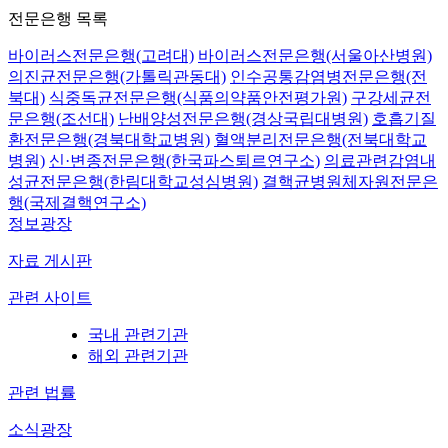
전문은행 목록
바이러스전문은행(고려대)
바이러스전문은행(서울아산병원)
의진균전문은행(가톨릭관동대)
인수공통감염병전문은행(전
북대)
식중독균전문은행(식품의약품안전평가원)
구강세균전
문은행(조선대)
난배양성전문은행(경상국립대병원)
호흡기질
환전문은행(경북대학교병원)
혈액분리전문은행(전북대학교
병원)
신·변종전문은행(한국파스퇴르연구소)
의료관련감염내
성균전문은행(한림대학교성심병원)
결핵균병원체자원전문은
행(국제결핵연구소)
정보광장
자료 게시판
관련 사이트
국내 관련기관
해외 관련기관
관련 법률
소식광장