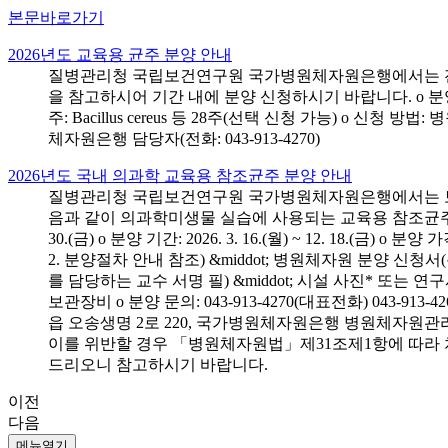
본문바로가기
2026년도 교육용 균주 분양 안내
질병관리청 국립보건연구원 국가병원체자원은행에서는 전국 
을 참고하시어 기간 내에 분양 신청하시기 바랍니다. o 분양 대상: 전국 시
주: Bacillus cereus 등 28주(선택 신청 가능) o 
체자원은행 담당자(전화: 043-913-4270)
2026년도 국내 의과학 교육용 참조균주 분양 안내
질병관리청 국립보건연구원 국가병원체자원은행에서는 보건의
음과 같이 의과학미생물 실습에 사용되는 교육용 참조균주 분양신청
30.(금) o 분양 기간: 2026. 3. 16.(월) ~ 12. 18.(
2. 분양절차 안내 참조) &middot; 병원체자원 분양 신청
를 담당하는 교수 서명 필) &middot; 시설 사진* 또는
보관장비 o 분양 문의: 043-913-4270(대표전화) 043-
읍 오송생명 2로 220, 국가병원체자원은행 병원체자원관
이를 위반할 경우 「병원체자원법」제31조제1항에 따라 
드리오니 참고하시기 바랍니다.
이전
다음
메뉴열기