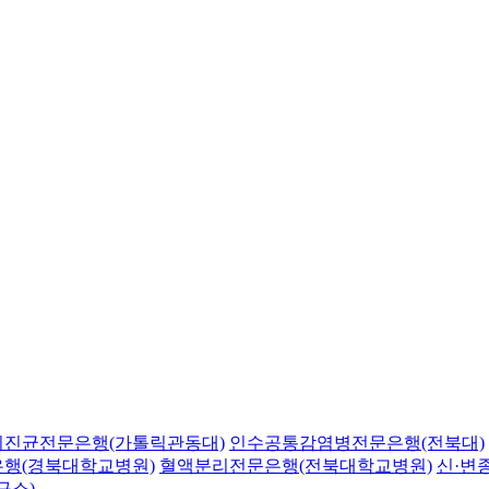
의진균전문은행(가톨릭관동대)
인수공통감염병전문은행(전북대)
행(경북대학교병원)
혈액분리전문은행(전북대학교병원)
신·변
구소)