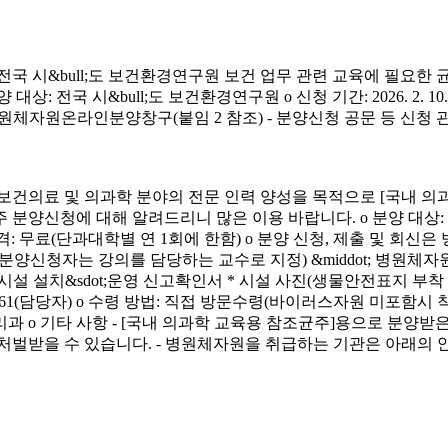
시&bull;도 보건환경연구원 보건 업무 관련 교육에 필요한 
&bull;도 보건환경연구원 o 신청 기간: 2026. 2. 10.(화) ~ 4. 3.
신청 방법: 병원체자원온라인분양창구(붙임 2 참조) - 분양신청 공문 등 신
료 및 의과학 분야의 전문 인력 양성을 목적으로 [국내 의과
에 대해 알려드리니 많은 이용 바랍니다. o 분양 대상: 국내 의과학 교
금) o 분양 가격: 무료(단과대학별 연 1회에 한함) o 분양 신청, 제출 및 회신
서(분양신청자는 강의를 담당하는 교수로 지정) &middot; 병원체자원
 연구시설 설치&sdot;운영 신고확인서 * 시설 사진(생물안전표지 부
913-4261(담당자) o 수령 방법: 직접 방문수령(바이러스자원 미포함시
리과 o 기타 사항 - [국내 의과학 교육용 참조균주]용으로 분
처벌받을 수 있습니다. - 병원체자원을 취급하는 기관은 아래