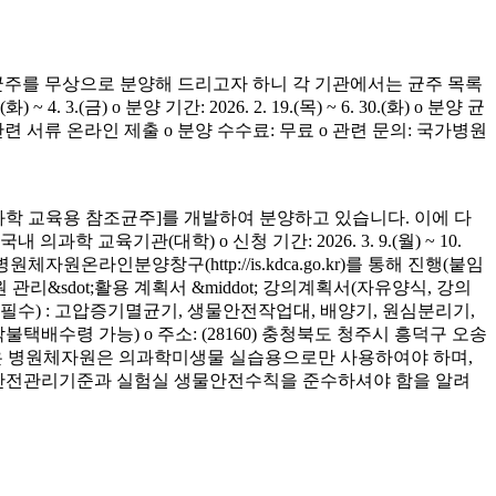
균주를 무상으로 분양해 드리고자 하니 각 기관에서는 균주 목록
(금) o 분양 기간: 2026. 2. 19.(목) ~ 6. 30.(화) o 분양 균
청 관련 서류 온라인 제출 o 분양 수수료: 무료 o 관련 문의: 국가병원
학 교육용 참조균주]를 개발하여 분양하고 있습니다. 이에 다
육기관(대학) o 신청 기간: 2026. 3. 9.(월) ~ 10.
은 병원체자원온라인분양창구(http://is.kdca.go.kr)를 통해 진행(붙임
 관리&sdot;활용 계획서 &middot; 강의계획서(자유양식, 강의
착 필수) : 고압증기멸균기, 생물안전작업대, 배양기, 원심분리기,
 착불택배수령 가능) o 주소: (28160) 충청북도 청주시 흥덕구 오송
양받은 병원체자원은 의과학미생물 실습용으로만 사용하여야 하며,
의 안전관리기준과 실험실 생물안전수칙을 준수하셔야 함을 알려