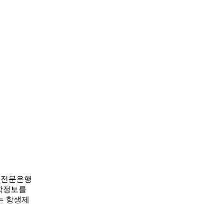
균전문은행
역학정보를
는 항생제