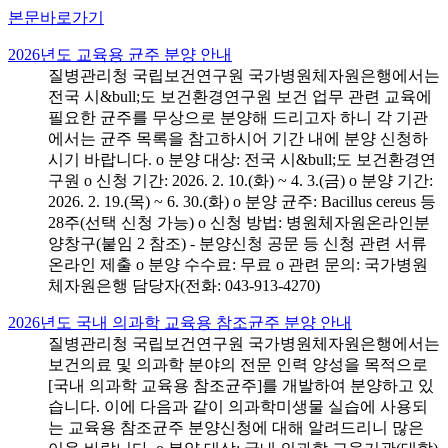
본문바로가기
2026년도 교육용 균주 분양 안내
질병관리청 국립보건연구원 국가병원체자원은행에서는
전국 시&bull;도 보건환경연구원 보건 업무 관련 교육에
필요한 균주를 무상으로 분양해 드리고자 하니 각 기관
에서는 균주 목록을 참고하시어 기간 내에 분양 신청하
시기 바랍니다. o 분양 대상: 전국 시&bull;도 보건환경연
구원 o 신청 기간: 2026. 2. 10.(화) ~ 4. 3.(금) o 분양 기간:
2026. 2. 19.(목) ~ 6. 30.(화) o 분양 균주: Bacillus cereus 등
28주(선택 신청 가능) o 신청 방법: 병원체자원온라인분
양창구(붙임 2 참조) - 분양신청 공문 등 신청 관련 서류
온라인 제출 o 분양 수수료: 무료 o 관련 문의: 국가병원
체자원은행 담당자(전화: 043-913-4270)
2026년도 국내 의과학 교육용 참조균주 분양 안내
질병관리청 국립보건연구원 국가병원체자원은행에서는
보건의료 및 의과학 분야의 전문 인력 양성을 목적으로
[국내 의과학 교육용 참조균주]를 개발하여 분양하고 있
습니다. 이에 다음과 같이 의과학미생물 실습에 사용되
는 교육용 참조균주 분양신청에 대해 알려드리니 많은