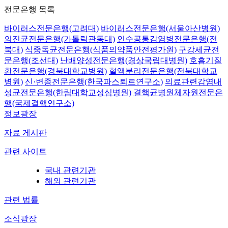
전문은행 목록
바이러스전문은행(고려대)
바이러스전문은행(서울아산병원)
의진균전문은행(가톨릭관동대)
인수공통감염병전문은행(전
북대)
식중독균전문은행(식품의약품안전평가원)
구강세균전
문은행(조선대)
난배양성전문은행(경상국립대병원)
호흡기질
환전문은행(경북대학교병원)
혈액분리전문은행(전북대학교
병원)
신·변종전문은행(한국파스퇴르연구소)
의료관련감염내
성균전문은행(한림대학교성심병원)
결핵균병원체자원전문은
행(국제결핵연구소)
정보광장
자료 게시판
관련 사이트
국내 관련기관
해외 관련기관
관련 법률
소식광장