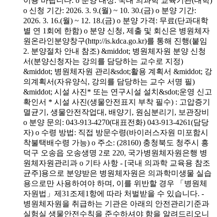
이용 바랍니다. o 분양 대상: 국내 의과학 교육기관(대학)
o 신청 기간: 2026. 3. 9.(월) ~ 10. 30.(금) o 분양 기간:
2026. 3. 16.(월) ~ 12. 18.(금) o 분양 가격: 무료(단과대학
별 연 1회에 한함) o 분양 신청, 제출 및 회신은 병원체자
원온라인분양창구(http://is.kdca.go.kr)를 통해 진행(붙임
2. 분양절차 안내 참조) &middot; 병원체자원 분양 신청
서(분양신청자는 강의를 담당하는 교수로 지정)
&middot; 병원체자원 관리&sdot;활용 계획서 &middot; 강
의계획서(자유양식, 강의를 담당하는 교수 서명 필)
&middot; 시설 사진* 또는 연구시설 설치&sdot;운영 신고
확인서 * 시설 사진(생물안전표지 부착 필수) : 고압증기
멸균기, 생물안전작업대, 배양기, 원심분리기, 보관장비
o 분양 문의: 043-913-4270(대표전화) 043-913-4261(담당
자) o 수령 방법: 직접 방문수령(바이러스자원 미포함시
착불택배수령 가능) o 주소: (28160) 충청북도 청주시 흥
덕구 오송읍 오송생명 2로 220, 국가병원체자원은행 병
원체자원관리과 o 기타 사항 - [국내 의과학 교육용 참조
균주]용으로 분양받은 병원체자원은 의과학미생물 실습
용으로만 사용하여야 하며, 이를 위반할 경우 「병원체
자원법」제31조제1항에 따라 처벌받을 수 있습니다. -
병원체자원을 취급하는 기관은 아래의 안전관리기준과
실험실 생물안전수칙을 준수하셔야 함을 알려드리오니