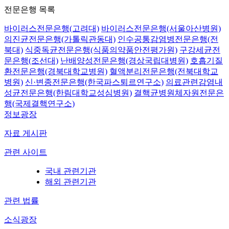
전문은행 목록
바이러스전문은행(고려대)
바이러스전문은행(서울아산병원)
의진균전문은행(가톨릭관동대)
인수공통감염병전문은행(전
북대)
식중독균전문은행(식품의약품안전평가원)
구강세균전
문은행(조선대)
난배양성전문은행(경상국립대병원)
호흡기질
환전문은행(경북대학교병원)
혈액분리전문은행(전북대학교
병원)
신·변종전문은행(한국파스퇴르연구소)
의료관련감염내
성균전문은행(한림대학교성심병원)
결핵균병원체자원전문은
행(국제결핵연구소)
정보광장
자료 게시판
관련 사이트
국내 관련기관
해외 관련기관
관련 법률
소식광장