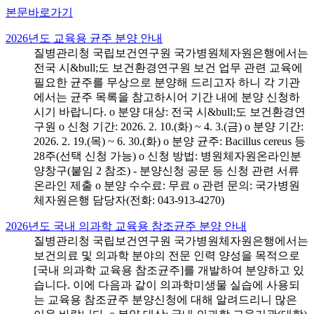
본문바로가기
2026년도 교육용 균주 분양 안내
질병관리청 국립보건연구원 국가병원체자원은행에서는
전국 시&bull;도 보건환경연구원 보건 업무 관련 교육에
필요한 균주를 무상으로 분양해 드리고자 하니 각 기관
에서는 균주 목록을 참고하시어 기간 내에 분양 신청하
시기 바랍니다. o 분양 대상: 전국 시&bull;도 보건환경연
구원 o 신청 기간: 2026. 2. 10.(화) ~ 4. 3.(금) o 분양 기간:
2026. 2. 19.(목) ~ 6. 30.(화) o 분양 균주: Bacillus cereus 등
28주(선택 신청 가능) o 신청 방법: 병원체자원온라인분
양창구(붙임 2 참조) - 분양신청 공문 등 신청 관련 서류
온라인 제출 o 분양 수수료: 무료 o 관련 문의: 국가병원
체자원은행 담당자(전화: 043-913-4270)
2026년도 국내 의과학 교육용 참조균주 분양 안내
질병관리청 국립보건연구원 국가병원체자원은행에서는
보건의료 및 의과학 분야의 전문 인력 양성을 목적으로
[국내 의과학 교육용 참조균주]를 개발하여 분양하고 있
습니다. 이에 다음과 같이 의과학미생물 실습에 사용되
는 교육용 참조균주 분양신청에 대해 알려드리니 많은