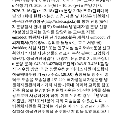
이용 바랍니다. o 분양 대상: 국내 의과학 교육기관(대학)
o 신청 기간: 2026. 3. 9.(월) ~ 10. 30.(금) o 분양 기간:
2026. 3. 16.(월) ~ 12. 18.(금) o 분양 가격: 무료(단과대학
별 연 1회에 한함) o 분양 신청, 제출 및 회신은 병원체자
원온라인분양창구(http://is.kdca.go.kr)를 통해 진행(붙임
2. 분양절차 안내 참조) &middot; 병원체자원 분양 신청
서(분양신청자는 강의를 담당하는 교수로 지정)
&middot; 병원체자원 관리&sdot;활용 계획서 &middot; 강
의계획서(자유양식, 강의를 담당하는 교수 서명 필)
&middot; 시설 사진* 또는 연구시설 설치&sdot;운영 신고
확인서 * 시설 사진(생물안전표지 부착 필수) : 고압증기
멸균기, 생물안전작업대, 배양기, 원심분리기, 보관장비
o 분양 문의: 043-913-4270(대표전화) 043-913-4261(담당
자) o 수령 방법: 직접 방문수령(바이러스자원 미포함시
착불택배수령 가능) o 주소: (28160) 충청북도 청주시 흥
덕구 오송읍 오송생명 2로 220, 국가병원체자원은행 병
원체자원관리과 o 기타 사항 - [국내 의과학 교육용 참조
균주]용으로 분양받은 병원체자원은 의과학미생물 실습
용으로만 사용하여야 하며, 이를 위반할 경우 「병원체
자원법」제31조제1항에 따라 처벌받을 수 있습니다. -
병원체자원을 취급하는 기관은 아래의 안전관리기준과
실험실 생물안전수칙을 준수하셔야 함을 알려드리오니