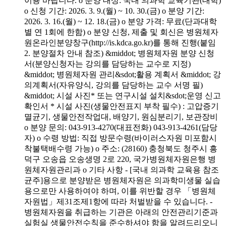
이용 바랍니다. o 분양 대상: 국내 의과학 교육기관(대학)
o 신청 기간: 2026. 3. 9.(월) ~ 10. 30.(금) o 분양 기간:
2026. 3. 16.(월) ~ 12. 18.(금) o 분양 가격: 무료(단과대학
별 연 1회에 한함) o 분양 신청, 제출 및 회신은 병원체자
원온라인분양창구(http://is.kdca.go.kr)를 통해 진행(붙임
2. 분양절차 안내 참조) &middot; 병원체자원 분양 신청
서(분양신청자는 강의를 담당하는 교수로 지정)
&middot; 병원체자원 관리&sdot;활용 계획서 &middot; 강
의계획서(자유양식, 강의를 담당하는 교수 서명 필)
&middot; 시설 사진* 또는 연구시설 설치&sdot;운영 신고
확인서 * 시설 사진(생물안전표지 부착 필수) : 고압증기
멸균기, 생물안전작업대, 배양기, 원심분리기, 보관장비
o 분양 문의: 043-913-4270(대표전화) 043-913-4261(담당
자) o 수령 방법: 직접 방문수령(바이러스자원 미포함시
착불택배수령 가능) o 주소: (28160) 충청북도 청주시 흥
덕구 오송읍 오송생명 2로 220, 국가병원체자원은행 병
원체자원관리과 o 기타 사항 - [국내 의과학 교육용 참조
균주]용으로 분양받은 병원체자원은 의과학미생물 실습
용으로만 사용하여야 하며, 이를 위반할 경우 「병원체
자원법」제31조제1항에 따라 처벌받을 수 있습니다. -
병원체자원을 취급하는 기관은 아래의 안전관리기준과
실험실 생물안전수칙을 준수하셔야 함을 알려드리오니