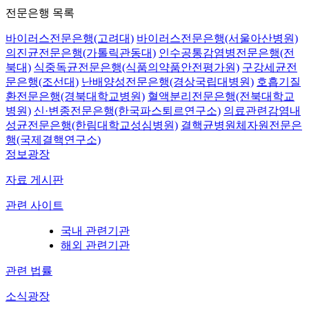
전문은행 목록
바이러스전문은행(고려대)
바이러스전문은행(서울아산병원)
의진균전문은행(가톨릭관동대)
인수공통감염병전문은행(전
북대)
식중독균전문은행(식품의약품안전평가원)
구강세균전
문은행(조선대)
난배양성전문은행(경상국립대병원)
호흡기질
환전문은행(경북대학교병원)
혈액분리전문은행(전북대학교
병원)
신·변종전문은행(한국파스퇴르연구소)
의료관련감염내
성균전문은행(한림대학교성심병원)
결핵균병원체자원전문은
행(국제결핵연구소)
정보광장
자료 게시판
관련 사이트
국내 관련기관
해외 관련기관
관련 법률
소식광장