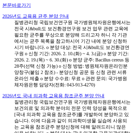
본문바로가기
2026년도 교육용 균주 분양 안내
질병관리청 국립보건연구원 국가병원체자원은행에서는
전국 시&bull;도 보건환경연구원 보건 업무 관련 교육에
필요한 균주를 무상으로 분양해 드리고자 하니 각 기관
에서는 균주 목록을 참고하시어 기간 내에 분양 신청하
시기 바랍니다. o 분양 대상: 전국 시&bull;도 보건환경연
구원 o 신청 기간: 2026. 2. 10.(화) ~ 4. 3.(금) o 분양 기간:
2026. 2. 19.(목) ~ 6. 30.(화) o 분양 균주: Bacillus cereus 등
28주(선택 신청 가능) o 신청 방법: 병원체자원온라인분
양창구(붙임 2 참조) - 분양신청 공문 등 신청 관련 서류
온라인 제출 o 분양 수수료: 무료 o 관련 문의: 국가병원
체자원은행 담당자(전화: 043-913-4270)
2026년도 국내 의과학 교육용 참조균주 분양 안내
질병관리청 국립보건연구원 국가병원체자원은행에서는
보건의료 및 의과학 분야의 전문 인력 양성을 목적으로
[국내 의과학 교육용 참조균주]를 개발하여 분양하고 있
습니다. 이에 다음과 같이 의과학미생물 실습에 사용되
는 교육용 참조균주 분양신청에 대해 알려드리니 많은