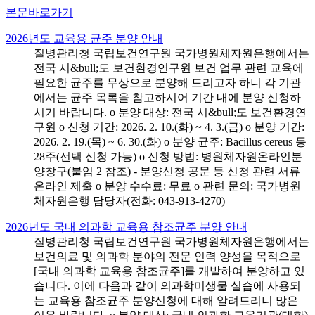
본문바로가기
2026년도 교육용 균주 분양 안내
질병관리청 국립보건연구원 국가병원체자원은행에서는
전국 시&bull;도 보건환경연구원 보건 업무 관련 교육에
필요한 균주를 무상으로 분양해 드리고자 하니 각 기관
에서는 균주 목록을 참고하시어 기간 내에 분양 신청하
시기 바랍니다. o 분양 대상: 전국 시&bull;도 보건환경연
구원 o 신청 기간: 2026. 2. 10.(화) ~ 4. 3.(금) o 분양 기간:
2026. 2. 19.(목) ~ 6. 30.(화) o 분양 균주: Bacillus cereus 등
28주(선택 신청 가능) o 신청 방법: 병원체자원온라인분
양창구(붙임 2 참조) - 분양신청 공문 등 신청 관련 서류
온라인 제출 o 분양 수수료: 무료 o 관련 문의: 국가병원
체자원은행 담당자(전화: 043-913-4270)
2026년도 국내 의과학 교육용 참조균주 분양 안내
질병관리청 국립보건연구원 국가병원체자원은행에서는
보건의료 및 의과학 분야의 전문 인력 양성을 목적으로
[국내 의과학 교육용 참조균주]를 개발하여 분양하고 있
습니다. 이에 다음과 같이 의과학미생물 실습에 사용되
는 교육용 참조균주 분양신청에 대해 알려드리니 많은