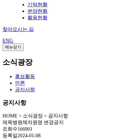
기탁현황
분양현황
활용현황
찾아오시는 길
ENG
메뉴닫기
소식광장
홍보활동
언론
공지사항
공지사항
HOME
>
소식광장 >
공지사항
제목
병원체자원명 변경공지
조회수
166901
등록일
2024-01-08