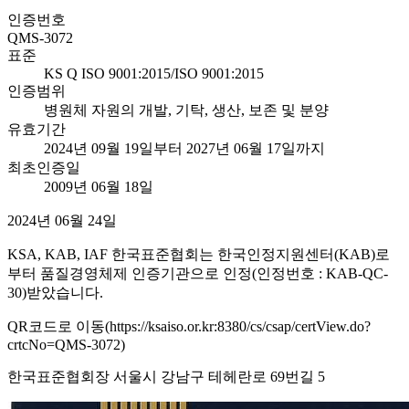
인증번호
QMS-3072
표준
KS Q ISO 9001:2015/ISO 9001:2015
인증범위
병원체 자원의 개발, 기탁, 생산, 보존 및 분양
유효기간
2024년 09월 19일부터 2027년 06월 17일까지
최초인증일
2009년 06월 18일
2024년 06월 24일
KSA, KAB, IAF 한국표준협회는 한국인정지원센터(KAB)로
부터 품질경영체제 인증기관으로 인정(인정번호 : KAB-QC-
30)받았습니다.
QR코드로 이동(https://ksaiso.or.kr:8380/cs/csap/certView.do?
crtcNo=QMS-3072)
한국표준협회장 서울시 강남구 테헤란로 69번길 5