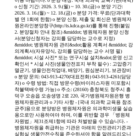
이용 바랍니다. o 분양 대상: 국내 의과학 교육기관(대학)
o 신청 기간: 2026. 3. 9.(월) ~ 10. 30.(금) o 분양 기간:
2026. 3. 16.(월) ~ 12. 18.(금) o 분양 가격: 무료(단과대학
별 연 1회에 한함) o 분양 신청, 제출 및 회신은 병원체자
원온라인분양창구(http://is.kdca.go.kr)를 통해 진행(붙임
2. 분양절차 안내 참조) &middot; 병원체자원 분양 신청
서(분양신청자는 강의를 담당하는 교수로 지정)
&middot; 병원체자원 관리&sdot;활용 계획서 &middot; 강
의계획서(자유양식, 강의를 담당하는 교수 서명 필)
&middot; 시설 사진* 또는 연구시설 설치&sdot;운영 신고
확인서 * 시설 사진(생물안전표지 부착 필수) : 고압증기
멸균기, 생물안전작업대, 배양기, 원심분리기, 보관장비
o 분양 문의: 043-913-4270(대표전화) 043-913-4261(담당
자) o 수령 방법: 직접 방문수령(바이러스자원 미포함시
착불택배수령 가능) o 주소: (28160) 충청북도 청주시 흥
덕구 오송읍 오송생명 2로 220, 국가병원체자원은행 병
원체자원관리과 o 기타 사항 - [국내 의과학 교육용 참조
균주]용으로 분양받은 병원체자원은 의과학미생물 실습
용으로만 사용하여야 하며, 이를 위반할 경우 「병원체
자원법」제31조제1항에 따라 처벌받을 수 있습니다. -
병원체자원을 취급하는 기관은 아래의 안전관리기준과
실험실 생물안전수칙을 준수하셔야 함을 알려드리오니