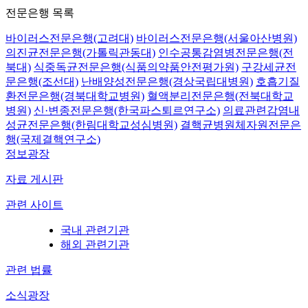
전문은행 목록
바이러스전문은행(고려대)
바이러스전문은행(서울아산병원)
의진균전문은행(가톨릭관동대)
인수공통감염병전문은행(전
북대)
식중독균전문은행(식품의약품안전평가원)
구강세균전
문은행(조선대)
난배양성전문은행(경상국립대병원)
호흡기질
환전문은행(경북대학교병원)
혈액분리전문은행(전북대학교
병원)
신·변종전문은행(한국파스퇴르연구소)
의료관련감염내
성균전문은행(한림대학교성심병원)
결핵균병원체자원전문은
행(국제결핵연구소)
정보광장
자료 게시판
관련 사이트
국내 관련기관
해외 관련기관
관련 법률
소식광장