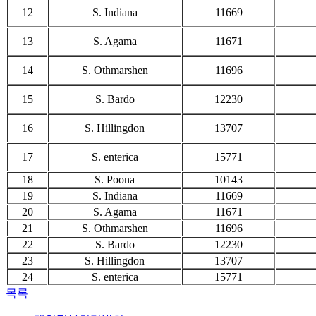
12
S. Indiana
11669
13
S. Agama
11671
14
S. Othmarshen
11696
15
S. Bardo
12230
16
S. Hillingdon
13707
17
S. enterica
15771
18
S. Poona
10143
19
S. Indiana
11669
20
S. Agama
11671
21
S. Othmarshen
11696
22
S. Bardo
12230
23
S. Hillingdon
13707
24
S. enterica
15771
목록