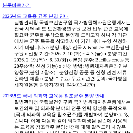
본문바로가기
2026년도 교육용 균주 분양 안내
질병관리청 국립보건연구원 국가병원체자원은행에서는
전국 시&bull;도 보건환경연구원 보건 업무 관련 교육에
필요한 균주를 무상으로 분양해 드리고자 하니 각 기관
에서는 균주 목록을 참고하시어 기간 내에 분양 신청하
시기 바랍니다. o 분양 대상: 전국 시&bull;도 보건환경연
구원 o 신청 기간: 2026. 2. 10.(화) ~ 4. 3.(금) o 분양 기간:
2026. 2. 19.(목) ~ 6. 30.(화) o 분양 균주: Bacillus cereus 등
28주(선택 신청 가능) o 신청 방법: 병원체자원온라인분
양창구(붙임 2 참조) - 분양신청 공문 등 신청 관련 서류
온라인 제출 o 분양 수수료: 무료 o 관련 문의: 국가병원
체자원은행 담당자(전화: 043-913-4270)
2026년도 국내 의과학 교육용 참조균주 분양 안내
질병관리청 국립보건연구원 국가병원체자원은행에서는
보건의료 및 의과학 분야의 전문 인력 양성을 목적으로
[국내 의과학 교육용 참조균주]를 개발하여 분양하고 있
습니다. 이에 다음과 같이 의과학미생물 실습에 사용되
는 교육용 참조균주 분양신청에 대해 알려드리니 많은