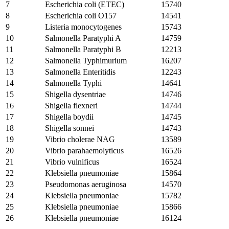
7
Escherichia coli (ETEC)
15740
8
Escherichia coli O157
14541
9
Listeria monocytogenes
15743
10
Salmonella Paratyphi A
14759
11
Salmonella Paratyphi B
12213
12
Salmonella Typhimurium
16207
13
Salmonella Enteritidis
12243
14
Salmonella Typhi
14641
15
Shigella dysentriae
14746
16
Shigella flexneri
14744
17
Shigella boydii
14745
18
Shigella sonnei
14743
19
Vibrio cholerae NAG
13589
20
Vibrio parahaemolyticus
16526
21
Vibrio vulnificus
16524
22
Klebsiella pneumoniae
15864
23
Pseudomonas aeruginosa
14570
24
Klebsiella pneumoniae
15782
25
Klebsiella pneumoniae
15866
26
Klebsiella pneumoniae
16124