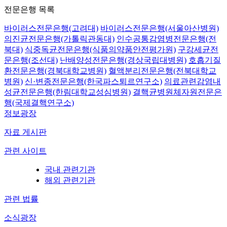
전문은행 목록
바이러스전문은행(고려대)
바이러스전문은행(서울아산병원)
의진균전문은행(가톨릭관동대)
인수공통감염병전문은행(전
북대)
식중독균전문은행(식품의약품안전평가원)
구강세균전
문은행(조선대)
난배양성전문은행(경상국립대병원)
호흡기질
환전문은행(경북대학교병원)
혈액분리전문은행(전북대학교
병원)
신·변종전문은행(한국파스퇴르연구소)
의료관련감염내
성균전문은행(한림대학교성심병원)
결핵균병원체자원전문은
행(국제결핵연구소)
정보광장
자료 게시판
관련 사이트
국내 관련기관
해외 관련기관
관련 법률
소식광장