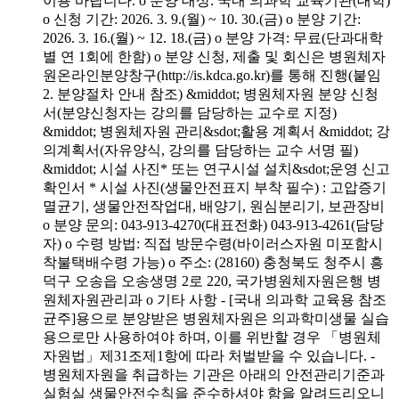
이용 바랍니다. o 분양 대상: 국내 의과학 교육기관(대학)
o 신청 기간: 2026. 3. 9.(월) ~ 10. 30.(금) o 분양 기간:
2026. 3. 16.(월) ~ 12. 18.(금) o 분양 가격: 무료(단과대학
별 연 1회에 한함) o 분양 신청, 제출 및 회신은 병원체자
원온라인분양창구(http://is.kdca.go.kr)를 통해 진행(붙임
2. 분양절차 안내 참조) &middot; 병원체자원 분양 신청
서(분양신청자는 강의를 담당하는 교수로 지정)
&middot; 병원체자원 관리&sdot;활용 계획서 &middot; 강
의계획서(자유양식, 강의를 담당하는 교수 서명 필)
&middot; 시설 사진* 또는 연구시설 설치&sdot;운영 신고
확인서 * 시설 사진(생물안전표지 부착 필수) : 고압증기
멸균기, 생물안전작업대, 배양기, 원심분리기, 보관장비
o 분양 문의: 043-913-4270(대표전화) 043-913-4261(담당
자) o 수령 방법: 직접 방문수령(바이러스자원 미포함시
착불택배수령 가능) o 주소: (28160) 충청북도 청주시 흥
덕구 오송읍 오송생명 2로 220, 국가병원체자원은행 병
원체자원관리과 o 기타 사항 - [국내 의과학 교육용 참조
균주]용으로 분양받은 병원체자원은 의과학미생물 실습
용으로만 사용하여야 하며, 이를 위반할 경우 「병원체
자원법」제31조제1항에 따라 처벌받을 수 있습니다. -
병원체자원을 취급하는 기관은 아래의 안전관리기준과
실험실 생물안전수칙을 준수하셔야 함을 알려드리오니