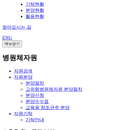
기탁현황
분양현황
활용현황
찾아오시는 길
ENG
메뉴닫기
병원체자원
자원검색
자원분양
분양절차
고위험병원체자원 분양절차
분양신청
분양수수료
교육용 참조균주 분양
자원기탁
기탁안내