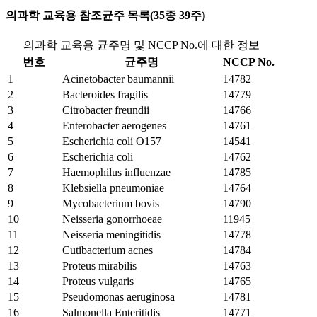
의과학 교육용 참조균주 목록(35종 39주)
의과학 교육용 균주명 및 NCCP No.에 대한 정보
번호
균주명
NCCP No.
1
Acinetobacter baumannii
14782
2
Bacteroides fragilis
14779
3
Citrobacter freundii
14766
4
Enterobacter aerogenes
14761
5
Escherichia coli O157
14541
6
Escherichia coli
14762
7
Haemophilus influenzae
14785
8
Klebsiella pneumoniae
14764
9
Mycobacterium bovis
14790
10
Neisseria gonorrhoeae
11945
11
Neisseria meningitidis
14778
12
Cutibacterium acnes
14784
13
Proteus mirabilis
14763
14
Proteus vulgaris
14765
15
Pseudomonas aeruginosa
14781
16
Salmonella Enteritidis
14771