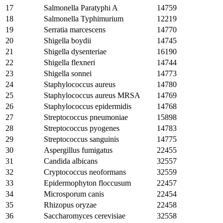
17
Salmonella Paratyphi A
14759
18
Salmonella Typhimurium
12219
19
Serratia marcescens
14770
20
Shigella boydii
14745
21
Shigella dysenteriae
16190
22
Shigella flexneri
14744
23
Shigella sonnei
14773
24
Staphylococcus aureus
14780
25
Staphylococcus aureus MRSA
14769
26
Staphylococcus epidermidis
14768
27
Streptococcus pneumoniae
15898
28
Streptococcus pyogenes
14783
29
Streptococcus sanguinis
14775
30
Aspergillus fumigatus
22455
31
Candida albicans
32557
32
Cryptococcus neoformans
32559
33
Epidermophyton floccusum
22457
34
Microsporum canis
22454
35
Rhizopus oryzae
22458
36
Saccharomyces cerevisiae
32558