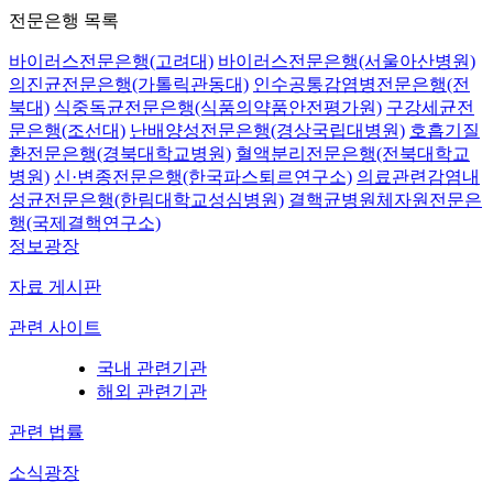
전문은행 목록
바이러스전문은행(고려대)
바이러스전문은행(서울아산병원)
의진균전문은행(가톨릭관동대)
인수공통감염병전문은행(전
북대)
식중독균전문은행(식품의약품안전평가원)
구강세균전
문은행(조선대)
난배양성전문은행(경상국립대병원)
호흡기질
환전문은행(경북대학교병원)
혈액분리전문은행(전북대학교
병원)
신·변종전문은행(한국파스퇴르연구소)
의료관련감염내
성균전문은행(한림대학교성심병원)
결핵균병원체자원전문은
행(국제결핵연구소)
정보광장
자료 게시판
관련 사이트
국내 관련기관
해외 관련기관
관련 법률
소식광장