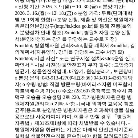
이용 바랍니다. o 분양 대상: 국내 의과학 교육기관(대학)
o 신청 기간: 2026. 3. 9.(월) ~ 10. 30.(금) o 분양 기간:
2026. 3. 16.(월) ~ 12. 18.(금) o 분양 가격: 무료(단과대학
별 연 1회에 한함) o 분양 신청, 제출 및 회신은 병원체자
원온라인분양창구(http://is.kdca.go.kr)를 통해 진행(붙임
2. 분양절차 안내 참조) &middot; 병원체자원 분양 신청
서(분양신청자는 강의를 담당하는 교수로 지정)
&middot; 병원체자원 관리&sdot;활용 계획서 &middot; 강
의계획서(자유양식, 강의를 담당하는 교수 서명 필)
&middot; 시설 사진* 또는 연구시설 설치&sdot;운영 신고
확인서 * 시설 사진(생물안전표지 부착 필수) : 고압증기
멸균기, 생물안전작업대, 배양기, 원심분리기, 보관장비
o 분양 문의: 043-913-4270(대표전화) 043-913-4261(담당
자) o 수령 방법: 직접 방문수령(바이러스자원 미포함시
착불택배수령 가능) o 주소: (28160) 충청북도 청주시 흥
덕구 오송읍 오송생명 2로 220, 국가병원체자원은행 병
원체자원관리과 o 기타 사항 - [국내 의과학 교육용 참조
균주]용으로 분양받은 병원체자원은 의과학미생물 실습
용으로만 사용하여야 하며, 이를 위반할 경우 「병원체
자원법」제31조제1항에 따라 처벌받을 수 있습니다. -
병원체자원을 취급하는 기관은 아래의 안전관리기준과
실험실 생물안전수칙을 준수하셔야 함을 알려드리오니