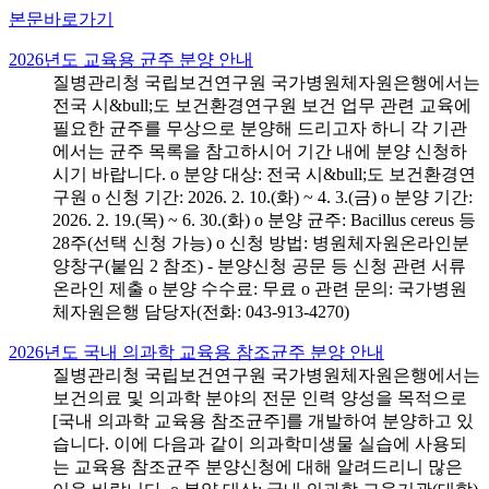
본문바로가기
2026년도 교육용 균주 분양 안내
질병관리청 국립보건연구원 국가병원체자원은행에서는
전국 시&bull;도 보건환경연구원 보건 업무 관련 교육에
필요한 균주를 무상으로 분양해 드리고자 하니 각 기관
에서는 균주 목록을 참고하시어 기간 내에 분양 신청하
시기 바랍니다. o 분양 대상: 전국 시&bull;도 보건환경연
구원 o 신청 기간: 2026. 2. 10.(화) ~ 4. 3.(금) o 분양 기간:
2026. 2. 19.(목) ~ 6. 30.(화) o 분양 균주: Bacillus cereus 등
28주(선택 신청 가능) o 신청 방법: 병원체자원온라인분
양창구(붙임 2 참조) - 분양신청 공문 등 신청 관련 서류
온라인 제출 o 분양 수수료: 무료 o 관련 문의: 국가병원
체자원은행 담당자(전화: 043-913-4270)
2026년도 국내 의과학 교육용 참조균주 분양 안내
질병관리청 국립보건연구원 국가병원체자원은행에서는
보건의료 및 의과학 분야의 전문 인력 양성을 목적으로
[국내 의과학 교육용 참조균주]를 개발하여 분양하고 있
습니다. 이에 다음과 같이 의과학미생물 실습에 사용되
는 교육용 참조균주 분양신청에 대해 알려드리니 많은