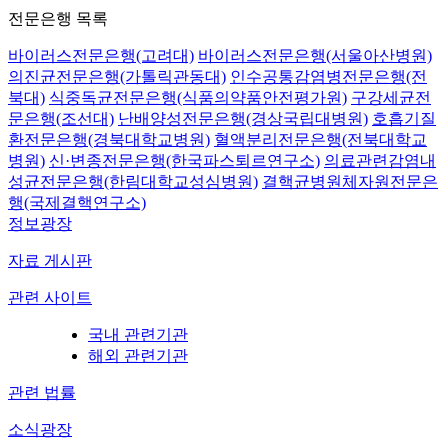
전문은행 목록
바이러스전문은행(고려대)
바이러스전문은행(서울아산병원)
의진균전문은행(가톨릭관동대)
인수공통감염병전문은행(전
북대)
식중독균전문은행(식품의약품안전평가원)
구강세균전
문은행(조선대)
난배양성전문은행(경상국립대병원)
호흡기질
환전문은행(경북대학교병원)
혈액분리전문은행(전북대학교
병원)
신·변종전문은행(한국파스퇴르연구소)
의료관련감염내
성균전문은행(한림대학교성심병원)
결핵균병원체자원전문은
행(국제결핵연구소)
정보광장
자료 게시판
관련 사이트
국내 관련기관
해외 관련기관
관련 법률
소식광장