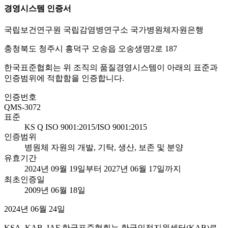
경영시스템 인증서
국립보건연구원 국립감염병연구소 국가병원체자원은행
충청북도 청주시 흥덕구 오송읍 오송생명2로 187
한국표준협회는 위 조직의 품질경영시스템이 아래의 표준과
인증범위에 적합함을 인증합니다.
인증번호
QMS-3072
표준
KS Q ISO 9001:2015/ISO 9001:2015
인증범위
병원체 자원의 개발, 기탁, 생산, 보존 및 분양
유효기간
2024년 09월 19일부터 2027년 06월 17일까지
최초인증일
2009년 06월 18일
2024년 06월 24일
KSA, KAB, IAF 한국표준협회는 한국인정지원센터(KAB)로