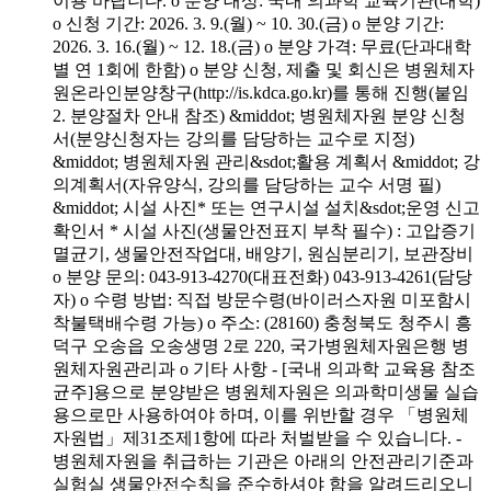
이용 바랍니다. o 분양 대상: 국내 의과학 교육기관(대학)
o 신청 기간: 2026. 3. 9.(월) ~ 10. 30.(금) o 분양 기간:
2026. 3. 16.(월) ~ 12. 18.(금) o 분양 가격: 무료(단과대학
별 연 1회에 한함) o 분양 신청, 제출 및 회신은 병원체자
원온라인분양창구(http://is.kdca.go.kr)를 통해 진행(붙임
2. 분양절차 안내 참조) &middot; 병원체자원 분양 신청
서(분양신청자는 강의를 담당하는 교수로 지정)
&middot; 병원체자원 관리&sdot;활용 계획서 &middot; 강
의계획서(자유양식, 강의를 담당하는 교수 서명 필)
&middot; 시설 사진* 또는 연구시설 설치&sdot;운영 신고
확인서 * 시설 사진(생물안전표지 부착 필수) : 고압증기
멸균기, 생물안전작업대, 배양기, 원심분리기, 보관장비
o 분양 문의: 043-913-4270(대표전화) 043-913-4261(담당
자) o 수령 방법: 직접 방문수령(바이러스자원 미포함시
착불택배수령 가능) o 주소: (28160) 충청북도 청주시 흥
덕구 오송읍 오송생명 2로 220, 국가병원체자원은행 병
원체자원관리과 o 기타 사항 - [국내 의과학 교육용 참조
균주]용으로 분양받은 병원체자원은 의과학미생물 실습
용으로만 사용하여야 하며, 이를 위반할 경우 「병원체
자원법」제31조제1항에 따라 처벌받을 수 있습니다. -
병원체자원을 취급하는 기관은 아래의 안전관리기준과
실험실 생물안전수칙을 준수하셔야 함을 알려드리오니