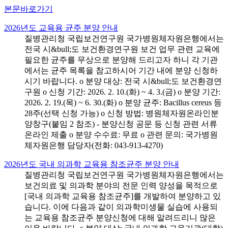
본문바로가기
2026년도 교육용 균주 분양 안내
질병관리청 국립보건연구원 국가병원체자원은행에서는
전국 시&bull;도 보건환경연구원 보건 업무 관련 교육에
필요한 균주를 무상으로 분양해 드리고자 하니 각 기관
에서는 균주 목록을 참고하시어 기간 내에 분양 신청하
시기 바랍니다. o 분양 대상: 전국 시&bull;도 보건환경연
구원 o 신청 기간: 2026. 2. 10.(화) ~ 4. 3.(금) o 분양 기간:
2026. 2. 19.(목) ~ 6. 30.(화) o 분양 균주: Bacillus cereus 등
28주(선택 신청 가능) o 신청 방법: 병원체자원온라인분
양창구(붙임 2 참조) - 분양신청 공문 등 신청 관련 서류
온라인 제출 o 분양 수수료: 무료 o 관련 문의: 국가병원
체자원은행 담당자(전화: 043-913-4270)
2026년도 국내 의과학 교육용 참조균주 분양 안내
질병관리청 국립보건연구원 국가병원체자원은행에서는
보건의료 및 의과학 분야의 전문 인력 양성을 목적으로
[국내 의과학 교육용 참조균주]를 개발하여 분양하고 있
습니다. 이에 다음과 같이 의과학미생물 실습에 사용되
는 교육용 참조균주 분양신청에 대해 알려드리니 많은