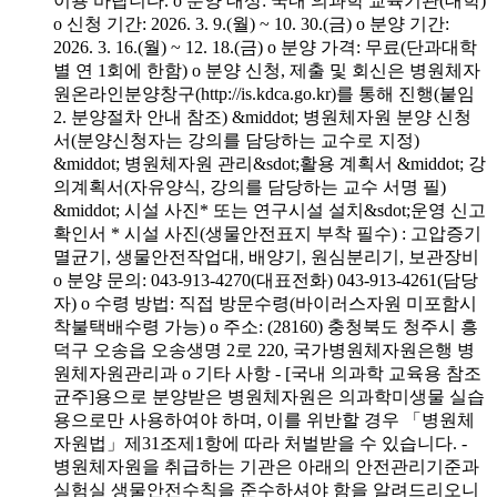
이용 바랍니다. o 분양 대상: 국내 의과학 교육기관(대학)
o 신청 기간: 2026. 3. 9.(월) ~ 10. 30.(금) o 분양 기간:
2026. 3. 16.(월) ~ 12. 18.(금) o 분양 가격: 무료(단과대학
별 연 1회에 한함) o 분양 신청, 제출 및 회신은 병원체자
원온라인분양창구(http://is.kdca.go.kr)를 통해 진행(붙임
2. 분양절차 안내 참조) &middot; 병원체자원 분양 신청
서(분양신청자는 강의를 담당하는 교수로 지정)
&middot; 병원체자원 관리&sdot;활용 계획서 &middot; 강
의계획서(자유양식, 강의를 담당하는 교수 서명 필)
&middot; 시설 사진* 또는 연구시설 설치&sdot;운영 신고
확인서 * 시설 사진(생물안전표지 부착 필수) : 고압증기
멸균기, 생물안전작업대, 배양기, 원심분리기, 보관장비
o 분양 문의: 043-913-4270(대표전화) 043-913-4261(담당
자) o 수령 방법: 직접 방문수령(바이러스자원 미포함시
착불택배수령 가능) o 주소: (28160) 충청북도 청주시 흥
덕구 오송읍 오송생명 2로 220, 국가병원체자원은행 병
원체자원관리과 o 기타 사항 - [국내 의과학 교육용 참조
균주]용으로 분양받은 병원체자원은 의과학미생물 실습
용으로만 사용하여야 하며, 이를 위반할 경우 「병원체
자원법」제31조제1항에 따라 처벌받을 수 있습니다. -
병원체자원을 취급하는 기관은 아래의 안전관리기준과
실험실 생물안전수칙을 준수하셔야 함을 알려드리오니