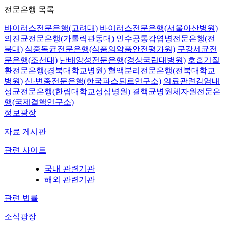
전문은행 목록
바이러스전문은행(고려대)
바이러스전문은행(서울아산병원)
의진균전문은행(가톨릭관동대)
인수공통감염병전문은행(전
북대)
식중독균전문은행(식품의약품안전평가원)
구강세균전
문은행(조선대)
난배양성전문은행(경상국립대병원)
호흡기질
환전문은행(경북대학교병원)
혈액분리전문은행(전북대학교
병원)
신·변종전문은행(한국파스퇴르연구소)
의료관련감염내
성균전문은행(한림대학교성심병원)
결핵균병원체자원전문은
행(국제결핵연구소)
정보광장
자료 게시판
관련 사이트
국내 관련기관
해외 관련기관
관련 법률
소식광장