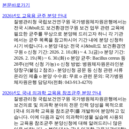
본문바로가기
2026년도 교육용 균주 분양 안내
질병관리청 국립보건연구원 국가병원체자원은행에서는
전국 시&bull;도 보건환경연구원 보건 업무 관련 교육에
필요한 균주를 무상으로 분양해 드리고자 하니 각 기관
에서는 균주 목록을 참고하시어 기간 내에 분양 신청하
시기 바랍니다. o 분양 대상: 전국 시&bull;도 보건환경연
구원 o 신청 기간: 2026. 2. 10.(화) ~ 4. 3.(금) o 분양 기간:
2026. 2. 19.(목) ~ 6. 30.(화) o 분양 균주: Bacillus cereus 등
28주(선택 신청 가능) o 신청 방법: 병원체자원온라인분
양창구(붙임 2 참조) - 분양신청 공문 등 신청 관련 서류
온라인 제출 o 분양 수수료: 무료 o 관련 문의: 국가병원
체자원은행 담당자(전화: 043-913-4270)
2026년도 국내 의과학 교육용 참조균주 분양 안내
질병관리청 국립보건연구원 국가병원체자원은행에서는
보건의료 및 의과학 분야의 전문 인력 양성을 목적으로
[국내 의과학 교육용 참조균주]를 개발하여 분양하고 있
습니다. 이에 다음과 같이 의과학미생물 실습에 사용되
는 교육용 참조균주 분양신청에 대해 알려드리니 많은