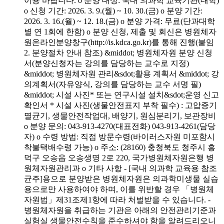
이용 바랍니다. o 분양 대상: 국내 의과학 교육기관(대학)
o 신청 기간: 2026. 3. 9.(월) ~ 10. 30.(금) o 분양 기간:
2026. 3. 16.(월) ~ 12. 18.(금) o 분양 가격: 무료(단과대학
별 연 1회에 한함) o 분양 신청, 제출 및 회신은 병원체자
원온라인분양창구(http://is.kdca.go.kr)를 통해 진행(붙임
2. 분양절차 안내 참조) &middot; 병원체자원 분양 신청
서(분양신청자는 강의를 담당하는 교수로 지정)
&middot; 병원체자원 관리&sdot;활용 계획서 &middot; 강
의계획서(자유양식, 강의를 담당하는 교수 서명 필)
&middot; 시설 사진* 또는 연구시설 설치&sdot;운영 신고
확인서 * 시설 사진(생물안전표지 부착 필수) : 고압증기
멸균기, 생물안전작업대, 배양기, 원심분리기, 보관장비
o 분양 문의: 043-913-4270(대표전화) 043-913-4261(담당
자) o 수령 방법: 직접 방문수령(바이러스자원 미포함시
착불택배수령 가능) o 주소: (28160) 충청북도 청주시 흥
덕구 오송읍 오송생명 2로 220, 국가병원체자원은행 병
원체자원관리과 o 기타 사항 - [국내 의과학 교육용 참조
균주]용으로 분양받은 병원체자원은 의과학미생물 실습
용으로만 사용하여야 하며, 이를 위반할 경우 「병원체
자원법」제31조제1항에 따라 처벌받을 수 있습니다. -
병원체자원을 취급하는 기관은 아래의 안전관리기준과
실험실 생물안전수칙을 준수하셔야 함을 알려드리오니