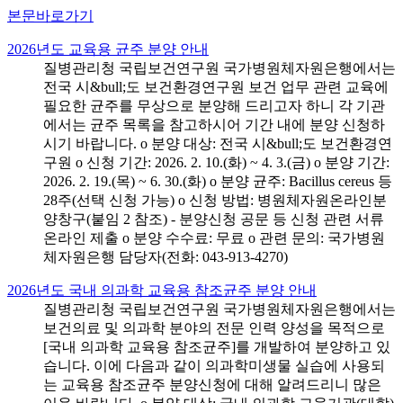
본문바로가기
2026년도 교육용 균주 분양 안내
질병관리청 국립보건연구원 국가병원체자원은행에서는
전국 시&bull;도 보건환경연구원 보건 업무 관련 교육에
필요한 균주를 무상으로 분양해 드리고자 하니 각 기관
에서는 균주 목록을 참고하시어 기간 내에 분양 신청하
시기 바랍니다. o 분양 대상: 전국 시&bull;도 보건환경연
구원 o 신청 기간: 2026. 2. 10.(화) ~ 4. 3.(금) o 분양 기간:
2026. 2. 19.(목) ~ 6. 30.(화) o 분양 균주: Bacillus cereus 등
28주(선택 신청 가능) o 신청 방법: 병원체자원온라인분
양창구(붙임 2 참조) - 분양신청 공문 등 신청 관련 서류
온라인 제출 o 분양 수수료: 무료 o 관련 문의: 국가병원
체자원은행 담당자(전화: 043-913-4270)
2026년도 국내 의과학 교육용 참조균주 분양 안내
질병관리청 국립보건연구원 국가병원체자원은행에서는
보건의료 및 의과학 분야의 전문 인력 양성을 목적으로
[국내 의과학 교육용 참조균주]를 개발하여 분양하고 있
습니다. 이에 다음과 같이 의과학미생물 실습에 사용되
는 교육용 참조균주 분양신청에 대해 알려드리니 많은