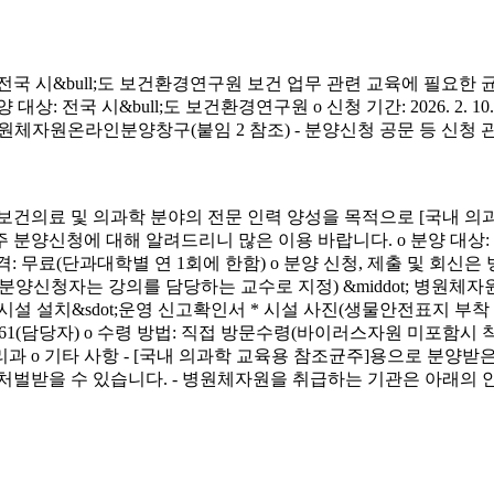
시&bull;도 보건환경연구원 보건 업무 관련 교육에 필요한 
&bull;도 보건환경연구원 o 신청 기간: 2026. 2. 10.(화) ~ 4. 3.
신청 방법: 병원체자원온라인분양창구(붙임 2 참조) - 분양신청 공문 등 신
료 및 의과학 분야의 전문 인력 양성을 목적으로 [국내 의과
에 대해 알려드리니 많은 이용 바랍니다. o 분양 대상: 국내 의과학 교
금) o 분양 가격: 무료(단과대학별 연 1회에 한함) o 분양 신청, 제출 및 회신
서(분양신청자는 강의를 담당하는 교수로 지정) &middot; 병원체자원
 연구시설 설치&sdot;운영 신고확인서 * 시설 사진(생물안전표지 부
913-4261(담당자) o 수령 방법: 직접 방문수령(바이러스자원 미포함시
리과 o 기타 사항 - [국내 의과학 교육용 참조균주]용으로 분
처벌받을 수 있습니다. - 병원체자원을 취급하는 기관은 아래