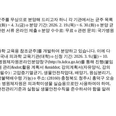
균주를 무상으로 분양해 드리고자 하니 각 기관에서는 균주 목록
(금) o 분양 기간: 2026. 2. 19.(목) ~ 6. 30.(화) o 분양 균
청 관련 서류 온라인 제출 o 분양 수수료: 무료 o 관련 문의: 국가병원
학 교육용 참조균주]를 개발하여 분양하고 있습니다. 이에 다
육기관(대학) o 신청 기간: 2026. 3. 9.(월) ~ 10.
은 병원체자원온라인분양창구(http://is.kdca.go.kr)를 통해 진행(붙임
 관리&sdot;활용 계획서 &middot; 강의계획서(자유양식, 강의
착 필수) : 고압증기멸균기, 생물안전작업대, 배양기, 원심분리기,
 착불택배수령 가능) o 주소: (28160) 충청북도 청주시 흥덕구 오송
양받은 병원체자원은 의과학미생물 실습용으로만 사용하여야 하며,
의 안전관리기준과 실험실 생물안전수칙을 준수하셔야 함을 알려