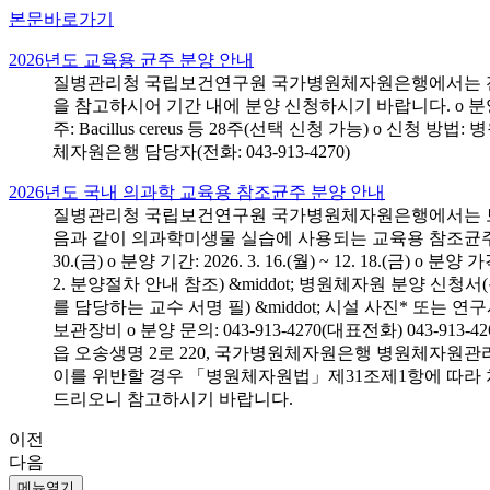
본문바로가기
2026년도 교육용 균주 분양 안내
질병관리청 국립보건연구원 국가병원체자원은행에서는 전국 
을 참고하시어 기간 내에 분양 신청하시기 바랍니다. o 분양 대상: 전국 시
주: Bacillus cereus 등 28주(선택 신청 가능) o 
체자원은행 담당자(전화: 043-913-4270)
2026년도 국내 의과학 교육용 참조균주 분양 안내
질병관리청 국립보건연구원 국가병원체자원은행에서는 보건의
음과 같이 의과학미생물 실습에 사용되는 교육용 참조균주 분양신청
30.(금) o 분양 기간: 2026. 3. 16.(월) ~ 12. 18.(
2. 분양절차 안내 참조) &middot; 병원체자원 분양 신청
를 담당하는 교수 서명 필) &middot; 시설 사진* 또는
보관장비 o 분양 문의: 043-913-4270(대표전화) 043-
읍 오송생명 2로 220, 국가병원체자원은행 병원체자원관
이를 위반할 경우 「병원체자원법」제31조제1항에 따라 
드리오니 참고하시기 바랍니다.
이전
다음
메뉴열기