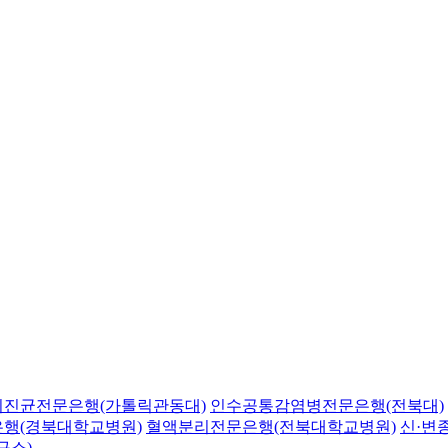
의진균전문은행(가톨릭관동대)
인수공통감염병전문은행(전북대)
행(경북대학교병원)
혈액분리전문은행(전북대학교병원)
신·변
구소)