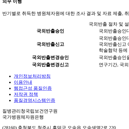
의무 이행
반기별로 취득한 병원체자원에 대한 조사 결과 및 자료 제출, 취
국외반출 절차 및 
국외반출승인
국외반출승인대
국외반출승인대
국외반출신고
국외반출신고 예
학술협약 등에 
국외반출변경승인
국외반출승인을 
국외반출변경신고
연구기간, 국외
개인정보처리방침
이용안내
웹접근성 품질인증
저작권 정책
품질경영시스템인증
질병관리청국립보건연구원
국가병원체자원은행
(28160) 충청북도 청주시 흥덕구 오송읍 오송생명2로 220