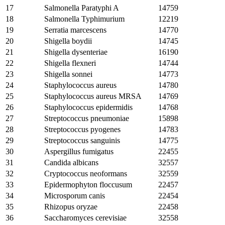
17
Salmonella Paratyphi A
14759
18
Salmonella Typhimurium
12219
19
Serratia marcescens
14770
20
Shigella boydii
14745
21
Shigella dysenteriae
16190
22
Shigella flexneri
14744
23
Shigella sonnei
14773
24
Staphylococcus aureus
14780
25
Staphylococcus aureus MRSA
14769
26
Staphylococcus epidermidis
14768
27
Streptococcus pneumoniae
15898
28
Streptococcus pyogenes
14783
29
Streptococcus sanguinis
14775
30
Aspergillus fumigatus
22455
31
Candida albicans
32557
32
Cryptococcus neoformans
32559
33
Epidermophyton floccusum
22457
34
Microsporum canis
22454
35
Rhizopus oryzae
22458
36
Saccharomyces cerevisiae
32558