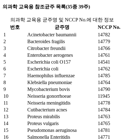
의과학 교육용 참조균주 목록(35종 39주)
의과학 교육용 균주명 및 NCCP No.에 대한 정보
번호
균주명
NCCP No.
1
Acinetobacter baumannii
14782
2
Bacteroides fragilis
14779
3
Citrobacter freundii
14766
4
Enterobacter aerogenes
14761
5
Escherichia coli O157
14541
6
Escherichia coli
14762
7
Haemophilus influenzae
14785
8
Klebsiella pneumoniae
14764
9
Mycobacterium bovis
14790
10
Neisseria gonorrhoeae
11945
11
Neisseria meningitidis
14778
12
Cutibacterium acnes
14784
13
Proteus mirabilis
14763
14
Proteus vulgaris
14765
15
Pseudomonas aeruginosa
14781
16
Salmonella Enteritidis
14771