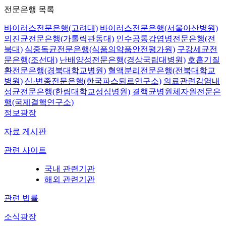
전문은행 목록
바이러스전문은행(고려대)
바이러스전문은행(서울아산병원)
의진균전문은행(가톨릭관동대)
인수공통감염병전문은행(전
북대)
식중독균전문은행(식품의약품안전평가원)
구강세균전
문은행(조선대)
난배양성전문은행(경상국립대병원)
호흡기질
환전문은행(경북대학교병원)
혈액분리전문은행(전북대학교
병원)
신·변종전문은행(한국파스퇴르연구소)
의료관련감염내
성균전문은행(한림대학교성심병원)
결핵균병원체자원전문은
행(국제결핵연구소)
정보광장
자료 게시판
관련 사이트
국내 관련기관
해외 관련기관
관련 법률
소식광장