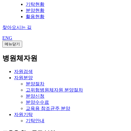
기탁현황
분양현황
활용현황
찾아오시는 길
ENG
메뉴닫기
병원체자원
자원검색
자원분양
분양절차
고위험병원체자원 분양절차
분양신청
분양수수료
교육용 참조균주 분양
자원기탁
기탁안내