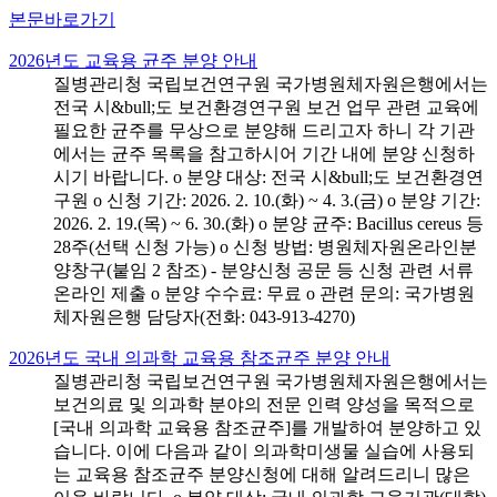
본문바로가기
2026년도 교육용 균주 분양 안내
질병관리청 국립보건연구원 국가병원체자원은행에서는
전국 시&bull;도 보건환경연구원 보건 업무 관련 교육에
필요한 균주를 무상으로 분양해 드리고자 하니 각 기관
에서는 균주 목록을 참고하시어 기간 내에 분양 신청하
시기 바랍니다. o 분양 대상: 전국 시&bull;도 보건환경연
구원 o 신청 기간: 2026. 2. 10.(화) ~ 4. 3.(금) o 분양 기간:
2026. 2. 19.(목) ~ 6. 30.(화) o 분양 균주: Bacillus cereus 등
28주(선택 신청 가능) o 신청 방법: 병원체자원온라인분
양창구(붙임 2 참조) - 분양신청 공문 등 신청 관련 서류
온라인 제출 o 분양 수수료: 무료 o 관련 문의: 국가병원
체자원은행 담당자(전화: 043-913-4270)
2026년도 국내 의과학 교육용 참조균주 분양 안내
질병관리청 국립보건연구원 국가병원체자원은행에서는
보건의료 및 의과학 분야의 전문 인력 양성을 목적으로
[국내 의과학 교육용 참조균주]를 개발하여 분양하고 있
습니다. 이에 다음과 같이 의과학미생물 실습에 사용되
는 교육용 참조균주 분양신청에 대해 알려드리니 많은