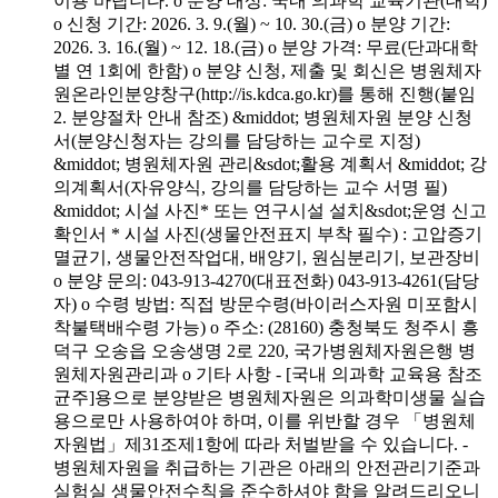
이용 바랍니다. o 분양 대상: 국내 의과학 교육기관(대학)
o 신청 기간: 2026. 3. 9.(월) ~ 10. 30.(금) o 분양 기간:
2026. 3. 16.(월) ~ 12. 18.(금) o 분양 가격: 무료(단과대학
별 연 1회에 한함) o 분양 신청, 제출 및 회신은 병원체자
원온라인분양창구(http://is.kdca.go.kr)를 통해 진행(붙임
2. 분양절차 안내 참조) &middot; 병원체자원 분양 신청
서(분양신청자는 강의를 담당하는 교수로 지정)
&middot; 병원체자원 관리&sdot;활용 계획서 &middot; 강
의계획서(자유양식, 강의를 담당하는 교수 서명 필)
&middot; 시설 사진* 또는 연구시설 설치&sdot;운영 신고
확인서 * 시설 사진(생물안전표지 부착 필수) : 고압증기
멸균기, 생물안전작업대, 배양기, 원심분리기, 보관장비
o 분양 문의: 043-913-4270(대표전화) 043-913-4261(담당
자) o 수령 방법: 직접 방문수령(바이러스자원 미포함시
착불택배수령 가능) o 주소: (28160) 충청북도 청주시 흥
덕구 오송읍 오송생명 2로 220, 국가병원체자원은행 병
원체자원관리과 o 기타 사항 - [국내 의과학 교육용 참조
균주]용으로 분양받은 병원체자원은 의과학미생물 실습
용으로만 사용하여야 하며, 이를 위반할 경우 「병원체
자원법」제31조제1항에 따라 처벌받을 수 있습니다. -
병원체자원을 취급하는 기관은 아래의 안전관리기준과
실험실 생물안전수칙을 준수하셔야 함을 알려드리오니