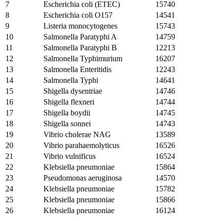
7
Escherichia coli (ETEC)
15740
8
Escherichia coli O157
14541
9
Listeria monocytogenes
15743
10
Salmonella Paratyphi A
14759
11
Salmonella Paratyphi B
12213
12
Salmonella Typhimurium
16207
13
Salmonella Enteritidis
12243
14
Salmonella Typhi
14641
15
Shigella dysentriae
14746
16
Shigella flexneri
14744
17
Shigella boydii
14745
18
Shigella sonnei
14743
19
Vibrio cholerae NAG
13589
20
Vibrio parahaemolyticus
16526
21
Vibrio vulnificus
16524
22
Klebsiella pneumoniae
15864
23
Pseudomonas aeruginosa
14570
24
Klebsiella pneumoniae
15782
25
Klebsiella pneumoniae
15866
26
Klebsiella pneumoniae
16124