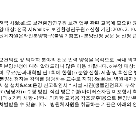
시&bull;도 보건환경연구원 보건 업무 관련 교육에 필요한 
&bull;도 보건환경연구원 o 신청 기간: 2026. 2. 10.(화) ~ 4. 3.
신청 방법: 병원체자원온라인분양창구(붙임 2 참조) - 분양신청 공문 등 신
료 및 의과학 분야의 전문 인력 양성을 목적으로 [국내 의과
에 대해 알려드리니 많은 이용 바랍니다. o 분양 대상: 국내 의과학 교
금) o 분양 가격: 무료(단과대학별 연 1회에 한함) o 분양 신청, 제출 및 회신
서(분양신청자는 강의를 담당하는 교수로 지정) &middot; 병원체자원
 연구시설 설치&sdot;운영 신고확인서 * 시설 사진(생물안전표지 부
913-4261(담당자) o 수령 방법: 직접 방문수령(바이러스자원 미포함시
리과 o 기타 사항 - [국내 의과학 교육용 참조균주]용으로 분
처벌받을 수 있습니다. - 병원체자원을 취급하는 기관은 아래