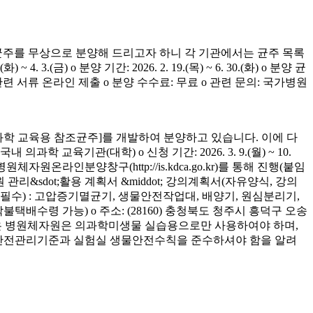
균주를 무상으로 분양해 드리고자 하니 각 기관에서는 균주 목록
(금) o 분양 기간: 2026. 2. 19.(목) ~ 6. 30.(화) o 분양 균
청 관련 서류 온라인 제출 o 분양 수수료: 무료 o 관련 문의: 국가병원
학 교육용 참조균주]를 개발하여 분양하고 있습니다. 이에 다
육기관(대학) o 신청 기간: 2026. 3. 9.(월) ~ 10.
은 병원체자원온라인분양창구(http://is.kdca.go.kr)를 통해 진행(붙임
 관리&sdot;활용 계획서 &middot; 강의계획서(자유양식, 강의
착 필수) : 고압증기멸균기, 생물안전작업대, 배양기, 원심분리기,
 착불택배수령 가능) o 주소: (28160) 충청북도 청주시 흥덕구 오송
양받은 병원체자원은 의과학미생물 실습용으로만 사용하여야 하며,
의 안전관리기준과 실험실 생물안전수칙을 준수하셔야 함을 알려