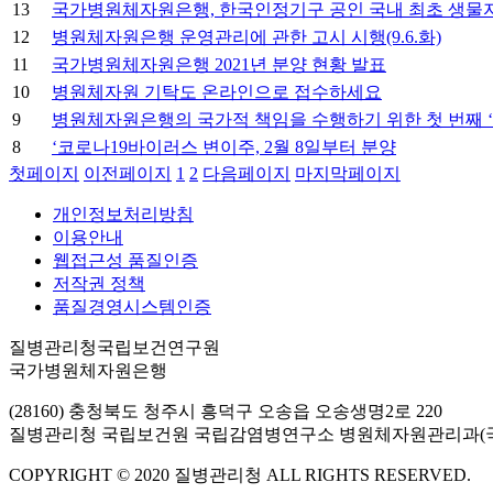
13
국가병원체자원은행, 한국인정기구 공인 국내 최초 생물자원은행
12
병원체자원은행 운영관리에 관한 고시 시행(9.6.화)
11
국가병원체자원은행 2021년 분양 현황 발표
10
병원체자원 기탁도 온라인으로 접수하세요
9
병원체자원은행의 국가적 책임을 수행하기 위한 첫 번째 ‘
8
‘코로나19바이러스 변이주, 2월 8일부터 분양
첫페이지
이전페이지
1
2
다음페이지
마지막페이지
개인정보처리방침
이용안내
웹접근성 품질인증
저작권 정책
품질경영시스템인증
질병관리청국립보건연구원
국가병원체자원은행
(28160) 충청북도 청주시 흥덕구 오송읍 오송생명2로 220
질병관리청 국립보건원 국립감염병연구소 병원체자원관리과(
COPYRIGHT © 2020 질병관리청 ALL RIGHTS RESERVED.