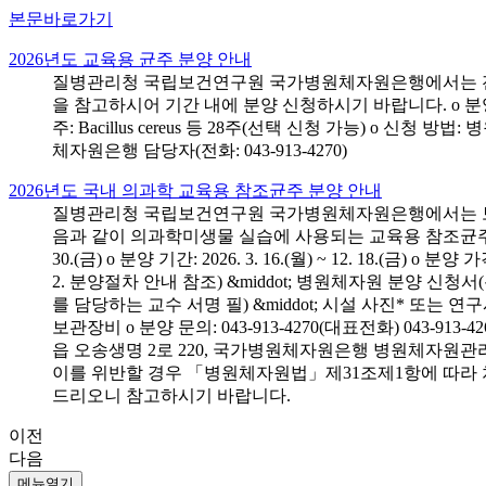
본문바로가기
2026년도 교육용 균주 분양 안내
질병관리청 국립보건연구원 국가병원체자원은행에서는 전국 
을 참고하시어 기간 내에 분양 신청하시기 바랍니다. o 분양 대상: 전국 시
주: Bacillus cereus 등 28주(선택 신청 가능) o 
체자원은행 담당자(전화: 043-913-4270)
2026년도 국내 의과학 교육용 참조균주 분양 안내
질병관리청 국립보건연구원 국가병원체자원은행에서는 보건의
음과 같이 의과학미생물 실습에 사용되는 교육용 참조균주 분양신청
30.(금) o 분양 기간: 2026. 3. 16.(월) ~ 12. 18.(
2. 분양절차 안내 참조) &middot; 병원체자원 분양 신청
를 담당하는 교수 서명 필) &middot; 시설 사진* 또는
보관장비 o 분양 문의: 043-913-4270(대표전화) 043-
읍 오송생명 2로 220, 국가병원체자원은행 병원체자원관
이를 위반할 경우 「병원체자원법」제31조제1항에 따라 
드리오니 참고하시기 바랍니다.
이전
다음
메뉴열기