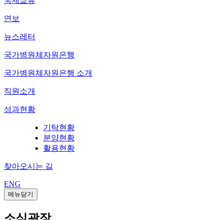
국제교류
연보
뉴스레터
국가병원체자원은행
국가병원체자원은행 소개
직원소개
성과현황
기탁현황
분양현황
활용현황
찾아오시는 길
ENG
메뉴닫기
소식광장