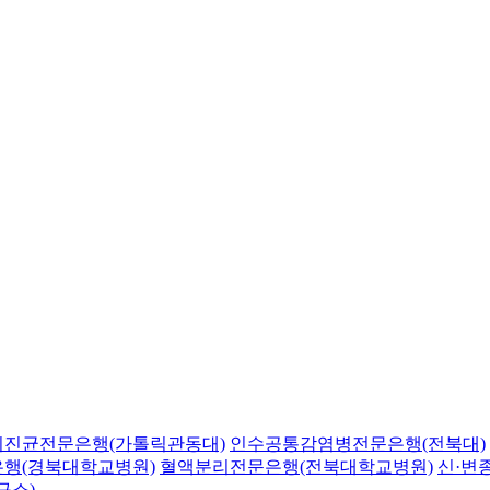
의진균전문은행(가톨릭관동대)
인수공통감염병전문은행(전북대)
행(경북대학교병원)
혈액분리전문은행(전북대학교병원)
신·변
구소)