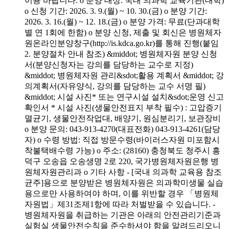
이용 바랍니다. o 분양 대상: 국내 의과학 교육기관(대학)
o 신청 기간: 2026. 3. 9.(월) ~ 10. 30.(금) o 분양 기간:
2026. 3. 16.(월) ~ 12. 18.(금) o 분양 가격: 무료(단과대학
별 연 1회에 한함) o 분양 신청, 제출 및 회신은 병원체자
원온라인분양창구(http://is.kdca.go.kr)를 통해 진행(붙임
2. 분양절차 안내 참조) &middot; 병원체자원 분양 신청
서(분양신청자는 강의를 담당하는 교수로 지정)
&middot; 병원체자원 관리&sdot;활용 계획서 &middot; 강
의계획서(자유양식, 강의를 담당하는 교수 서명 필)
&middot; 시설 사진* 또는 연구시설 설치&sdot;운영 신고
확인서 * 시설 사진(생물안전표지 부착 필수) : 고압증기
멸균기, 생물안전작업대, 배양기, 원심분리기, 보관장비
o 분양 문의: 043-913-4270(대표전화) 043-913-4261(담당
자) o 수령 방법: 직접 방문수령(바이러스자원 미포함시
착불택배수령 가능) o 주소: (28160) 충청북도 청주시 흥
덕구 오송읍 오송생명 2로 220, 국가병원체자원은행 병
원체자원관리과 o 기타 사항 - [국내 의과학 교육용 참조
균주]용으로 분양받은 병원체자원은 의과학미생물 실습
용으로만 사용하여야 하며, 이를 위반할 경우 「병원체
자원법」제31조제1항에 따라 처벌받을 수 있습니다. -
병원체자원을 취급하는 기관은 아래의 안전관리기준과
실험실 생물안전수칙을 준수하셔야 함을 알려드리오니