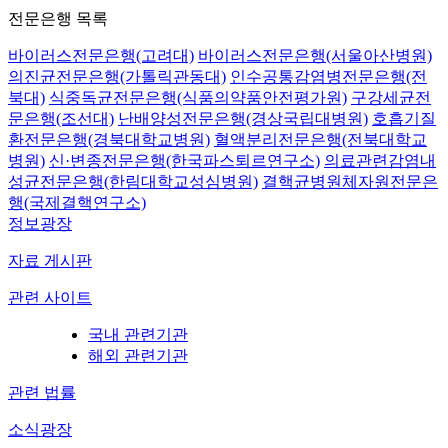
전문은행 목록
바이러스전문은행(고려대)
바이러스전문은행(서울아산병원)
의진균전문은행(가톨릭관동대)
인수공통감염병전문은행(전
북대)
식중독균전문은행(식품의약품안전평가원)
구강세균전
문은행(조선대)
난배양성전문은행(경상국립대병원)
호흡기질
환전문은행(경북대학교병원)
혈액분리전문은행(전북대학교
병원)
신·변종전문은행(한국파스퇴르연구소)
의료관련감염내
성균전문은행(한림대학교성심병원)
결핵균병원체자원전문은
행(국제결핵연구소)
정보광장
자료 게시판
관련 사이트
국내 관련기관
해외 관련기관
관련 법률
소식광장