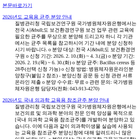
본문바로가기
2026년도 교육용 균주 분양 안내
질병관리청 국립보건연구원 국가병원체자원은행에서는
전국 시&bull;도 보건환경연구원 보건 업무 관련 교육에
필요한 균주를 무상으로 분양해 드리고자 하니 각 기관
에서는 균주 목록을 참고하시어 기간 내에 분양 신청하
시기 바랍니다. o 분양 대상: 전국 시&bull;도 보건환경연
구원 o 신청 기간: 2026. 2. 10.(화) ~ 4. 3.(금) o 분양 기간:
2026. 2. 19.(목) ~ 6. 30.(화) o 분양 균주: Bacillus cereus 등
28주(선택 신청 가능) o 신청 방법: 병원체자원온라인분
양창구(붙임 2 참조) - 분양신청 공문 등 신청 관련 서류
온라인 제출 o 분양 수수료: 무료 o 관련 문의: 국가병원
체자원은행 담당자(전화: 043-913-4270)
2026년도 국내 의과학 교육용 참조균주 분양 안내
질병관리청 국립보건연구원 국가병원체자원은행에서는
보건의료 및 의과학 분야의 전문 인력 양성을 목적으로
[국내 의과학 교육용 참조균주]를 개발하여 분양하고 있
습니다. 이에 다음과 같이 의과학미생물 실습에 사용되
는 교육용 참조균주 분양신청에 대해 알려드리니 많은