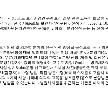
시&bull;도 보건환경연구원 보건 업무 관련 교육에 필요한 
&bull;도 보건환경연구원 o 신청 기간: 2026. 2. 10.(화) ~ 4. 3.
신청 방법: 병원체자원온라인분양창구(붙임 2 참조) - 분양신청 공문 등 신
료 및 의과학 분야의 전문 인력 양성을 목적으로 [국내 의과
에 대해 알려드리니 많은 이용 바랍니다. o 분양 대상: 국내 의과학 교
금) o 분양 가격: 무료(단과대학별 연 1회에 한함) o 분양 신청, 제출 및 회신
서(분양신청자는 강의를 담당하는 교수로 지정) &middot; 병원체자원
 연구시설 설치&sdot;운영 신고확인서 * 시설 사진(생물안전표지 부
913-4261(담당자) o 수령 방법: 직접 방문수령(바이러스자원 미포함시
리과 o 기타 사항 - [국내 의과학 교육용 참조균주]용으로 분
처벌받을 수 있습니다. - 병원체자원을 취급하는 기관은 아래