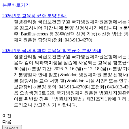
본문바로가기
2026년도 교육용 균주 분양 안내
질병관리청 국립보건연구원 국가병원체자원은행에서는 전국 
을 참고하시어 기간 내에 분양 신청하시기 바랍니다. o 분양 대상: 전국 시
주: Bacillus cereus 등 28주(선택 신청 가능) o 
체자원은행 담당자(전화: 043-913-4270)
2026년도 국내 의과학 교육용 참조균주 분양 안내
질병관리청 국립보건연구원 국가병원체자원은행에서는 보건의
음과 같이 의과학미생물 실습에 사용되는 교육용 참조균주 분양신청
30.(금) o 분양 기간: 2026. 3. 16.(월) ~ 12. 18.(
2. 분양절차 안내 참조) &middot; 병원체자원 분양 신청
를 담당하는 교수 서명 필) &middot; 시설 사진* 또는
보관장비 o 분양 문의: 043-913-4270(대표전화) 043-
읍 오송생명 2로 220, 국가병원체자원은행 병원체자원관
이를 위반할 경우 「병원체자원법」제31조제1항에 따라 
드리오니 참고하시기 바랍니다.
이전
다음
메뉴열기