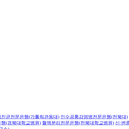
의진균전문은행(가톨릭관동대)
인수공통감염병전문은행(전북대)
행(경북대학교병원)
혈액분리전문은행(전북대학교병원)
신·변
구소)