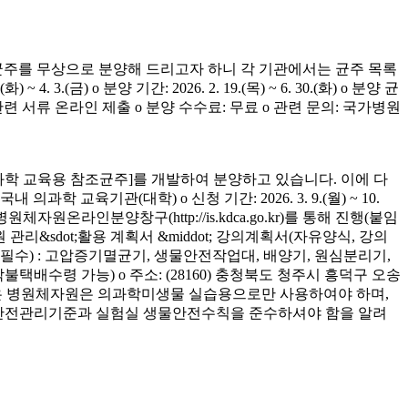
균주를 무상으로 분양해 드리고자 하니 각 기관에서는 균주 목록
(금) o 분양 기간: 2026. 2. 19.(목) ~ 6. 30.(화) o 분양 균
청 관련 서류 온라인 제출 o 분양 수수료: 무료 o 관련 문의: 국가병원
학 교육용 참조균주]를 개발하여 분양하고 있습니다. 이에 다
육기관(대학) o 신청 기간: 2026. 3. 9.(월) ~ 10.
은 병원체자원온라인분양창구(http://is.kdca.go.kr)를 통해 진행(붙임
 관리&sdot;활용 계획서 &middot; 강의계획서(자유양식, 강의
착 필수) : 고압증기멸균기, 생물안전작업대, 배양기, 원심분리기,
 착불택배수령 가능) o 주소: (28160) 충청북도 청주시 흥덕구 오송
양받은 병원체자원은 의과학미생물 실습용으로만 사용하여야 하며,
의 안전관리기준과 실험실 생물안전수칙을 준수하셔야 함을 알려