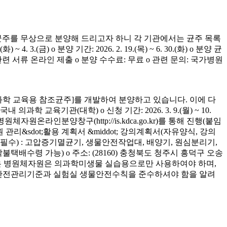
균주를 무상으로 분양해 드리고자 하니 각 기관에서는 균주 목록
(금) o 분양 기간: 2026. 2. 19.(목) ~ 6. 30.(화) o 분양 균
청 관련 서류 온라인 제출 o 분양 수수료: 무료 o 관련 문의: 국가병원
학 교육용 참조균주]를 개발하여 분양하고 있습니다. 이에 다
육기관(대학) o 신청 기간: 2026. 3. 9.(월) ~ 10.
은 병원체자원온라인분양창구(http://is.kdca.go.kr)를 통해 진행(붙임
 관리&sdot;활용 계획서 &middot; 강의계획서(자유양식, 강의
착 필수) : 고압증기멸균기, 생물안전작업대, 배양기, 원심분리기,
 착불택배수령 가능) o 주소: (28160) 충청북도 청주시 흥덕구 오송
양받은 병원체자원은 의과학미생물 실습용으로만 사용하여야 하며,
의 안전관리기준과 실험실 생물안전수칙을 준수하셔야 함을 알려