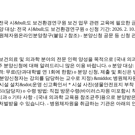
시&bull;도 보건환경연구원 보건 업무 관련 교육에 필요한 
&bull;도 보건환경연구원 o 신청 기간: 2026. 2. 10.(화) ~ 4. 3.
신청 방법: 병원체자원온라인분양창구(붙임 2 참조) - 분양신청 공문 등 신
료 및 의과학 분야의 전문 인력 양성을 목적으로 [국내 의과
에 대해 알려드리니 많은 이용 바랍니다. o 분양 대상: 국내 의과학 교
금) o 분양 가격: 무료(단과대학별 연 1회에 한함) o 분양 신청, 제출 및 회신
서(분양신청자는 강의를 담당하는 교수로 지정) &middot; 병원체자원
 연구시설 설치&sdot;운영 신고확인서 * 시설 사진(생물안전표지 부
913-4261(담당자) o 수령 방법: 직접 방문수령(바이러스자원 미포함시
리과 o 기타 사항 - [국내 의과학 교육용 참조균주]용으로 분
처벌받을 수 있습니다. - 병원체자원을 취급하는 기관은 아래