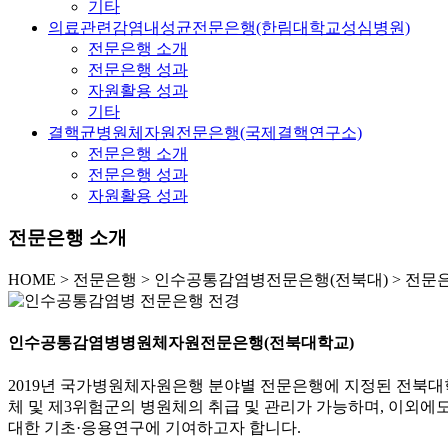
기타
의료관련감염내성균전문은행(한림대학교성심병원)
전문은행 소개
전문은행 성과
자원활용 성과
기타
결핵균병원체자원전문은행(국제결핵연구소)
전문은행 소개
전문은행 성과
자원활용 성과
전문은행 소개
HOME
>
전문은행 >
인수공통감염병전문은행(전북대) >
전문은
인수공통감염병병원체자원전문은행(전북대학교)
2019년 국가병원체자원은행 분야별 전문은행에 지정된 전북
체 및 제3위험군의 병원체의 취급 및 관리가 가능하며, 이외에
대한 기초·응용연구에 기여하고자 합니다.