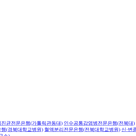
의진균전문은행(가톨릭관동대)
인수공통감염병전문은행(전북대)
행(경북대학교병원)
혈액분리전문은행(전북대학교병원)
신·변
구소)