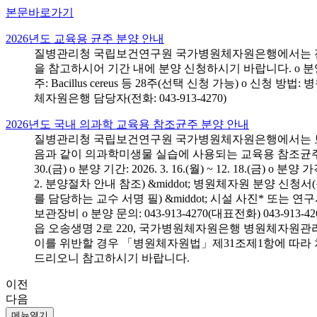
본문바로가기
2026년도 교육용 균주 분양 안내
질병관리청 국립보건연구원 국가병원체자원은행에서는 전국 
을 참고하시어 기간 내에 분양 신청하시기 바랍니다. o 분양 대상: 전국 시
주: Bacillus cereus 등 28주(선택 신청 가능) o 
체자원은행 담당자(전화: 043-913-4270)
2026년도 국내 의과학 교육용 참조균주 분양 안내
질병관리청 국립보건연구원 국가병원체자원은행에서는 보건의
음과 같이 의과학미생물 실습에 사용되는 교육용 참조균주 분양신청
30.(금) o 분양 기간: 2026. 3. 16.(월) ~ 12. 18.(
2. 분양절차 안내 참조) &middot; 병원체자원 분양 신청
를 담당하는 교수 서명 필) &middot; 시설 사진* 또는
보관장비 o 분양 문의: 043-913-4270(대표전화) 043-
읍 오송생명 2로 220, 국가병원체자원은행 병원체자원관
이를 위반할 경우 「병원체자원법」제31조제1항에 따라 
드리오니 참고하시기 바랍니다.
이전
다음
메뉴열기