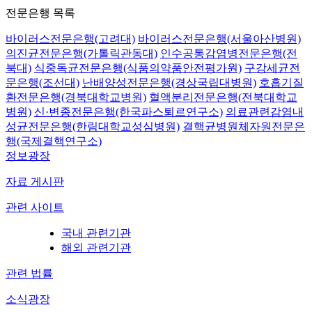
전문은행 목록
바이러스전문은행(고려대)
바이러스전문은행(서울아산병원)
의진균전문은행(가톨릭관동대)
인수공통감염병전문은행(전
북대)
식중독균전문은행(식품의약품안전평가원)
구강세균전
문은행(조선대)
난배양성전문은행(경상국립대병원)
호흡기질
환전문은행(경북대학교병원)
혈액분리전문은행(전북대학교
병원)
신·변종전문은행(한국파스퇴르연구소)
의료관련감염내
성균전문은행(한림대학교성심병원)
결핵균병원체자원전문은
행(국제결핵연구소)
정보광장
자료 게시판
관련 사이트
국내 관련기관
해외 관련기관
관련 법률
소식광장