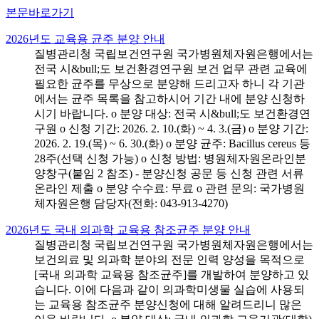
본문바로가기
2026년도 교육용 균주 분양 안내
질병관리청 국립보건연구원 국가병원체자원은행에서는
전국 시&bull;도 보건환경연구원 보건 업무 관련 교육에
필요한 균주를 무상으로 분양해 드리고자 하니 각 기관
에서는 균주 목록을 참고하시어 기간 내에 분양 신청하
시기 바랍니다. o 분양 대상: 전국 시&bull;도 보건환경연
구원 o 신청 기간: 2026. 2. 10.(화) ~ 4. 3.(금) o 분양 기간:
2026. 2. 19.(목) ~ 6. 30.(화) o 분양 균주: Bacillus cereus 등
28주(선택 신청 가능) o 신청 방법: 병원체자원온라인분
양창구(붙임 2 참조) - 분양신청 공문 등 신청 관련 서류
온라인 제출 o 분양 수수료: 무료 o 관련 문의: 국가병원
체자원은행 담당자(전화: 043-913-4270)
2026년도 국내 의과학 교육용 참조균주 분양 안내
질병관리청 국립보건연구원 국가병원체자원은행에서는
보건의료 및 의과학 분야의 전문 인력 양성을 목적으로
[국내 의과학 교육용 참조균주]를 개발하여 분양하고 있
습니다. 이에 다음과 같이 의과학미생물 실습에 사용되
는 교육용 참조균주 분양신청에 대해 알려드리니 많은