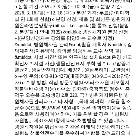
이용 바랍니다. o 분양 대상: 국내 의과학 교육기관(대학)
o 신청 기간: 2026. 3. 9.(월) ~ 10. 30.(금) o 분양 기간:
2026. 3. 16.(월) ~ 12. 18.(금) o 분양 가격: 무료(단과대학
별 연 1회에 한함) o 분양 신청, 제출 및 회신은 병원체자
원온라인분양창구(http://is.kdca.go.kr)를 통해 진행(붙임
2. 분양절차 안내 참조) &middot; 병원체자원 분양 신청
서(분양신청자는 강의를 담당하는 교수로 지정)
&middot; 병원체자원 관리&sdot;활용 계획서 &middot; 강
의계획서(자유양식, 강의를 담당하는 교수 서명 필)
&middot; 시설 사진* 또는 연구시설 설치&sdot;운영 신고
확인서 * 시설 사진(생물안전표지 부착 필수) : 고압증기
멸균기, 생물안전작업대, 배양기, 원심분리기, 보관장비
o 분양 문의: 043-913-4270(대표전화) 043-913-4261(담당
자) o 수령 방법: 직접 방문수령(바이러스자원 미포함시
착불택배수령 가능) o 주소: (28160) 충청북도 청주시 흥
덕구 오송읍 오송생명 2로 220, 국가병원체자원은행 병
원체자원관리과 o 기타 사항 - [국내 의과학 교육용 참조
균주]용으로 분양받은 병원체자원은 의과학미생물 실습
용으로만 사용하여야 하며, 이를 위반할 경우 「병원체
자원법」제31조제1항에 따라 처벌받을 수 있습니다. -
병원체자원을 취급하는 기관은 아래의 안전관리기준과
실험실 생물안전수칙을 준수하셔야 함을 알려드리오니