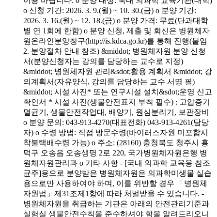
이용 바랍니다. o 분양 대상: 국내 의과학 교육기관(대학)
o 신청 기간: 2026. 3. 9.(월) ~ 10. 30.(금) o 분양 기간:
2026. 3. 16.(월) ~ 12. 18.(금) o 분양 가격: 무료(단과대학
별 연 1회에 한함) o 분양 신청, 제출 및 회신은 병원체자
원온라인분양창구(http://is.kdca.go.kr)를 통해 진행(붙임
2. 분양절차 안내 참조) &middot; 병원체자원 분양 신청
서(분양신청자는 강의를 담당하는 교수로 지정)
&middot; 병원체자원 관리&sdot;활용 계획서 &middot; 강
의계획서(자유양식, 강의를 담당하는 교수 서명 필)
&middot; 시설 사진* 또는 연구시설 설치&sdot;운영 신고
확인서 * 시설 사진(생물안전표지 부착 필수) : 고압증기
멸균기, 생물안전작업대, 배양기, 원심분리기, 보관장비
o 분양 문의: 043-913-4270(대표전화) 043-913-4261(담당
자) o 수령 방법: 직접 방문수령(바이러스자원 미포함시
착불택배수령 가능) o 주소: (28160) 충청북도 청주시 흥
덕구 오송읍 오송생명 2로 220, 국가병원체자원은행 병
원체자원관리과 o 기타 사항 - [국내 의과학 교육용 참조
균주]용으로 분양받은 병원체자원은 의과학미생물 실습
용으로만 사용하여야 하며, 이를 위반할 경우 「병원체
자원법」제31조제1항에 따라 처벌받을 수 있습니다. -
병원체자원을 취급하는 기관은 아래의 안전관리기준과
실험실 생물안전수칙을 준수하셔야 함을 알려드리오니