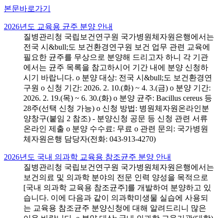
본문바로가기
2026년도 교육용 균주 분양 안내
질병관리청 국립보건연구원 국가병원체자원은행에서는
전국 시&bull;도 보건환경연구원 보건 업무 관련 교육에
필요한 균주를 무상으로 분양해 드리고자 하니 각 기관
에서는 균주 목록을 참고하시어 기간 내에 분양 신청하
시기 바랍니다. o 분양 대상: 전국 시&bull;도 보건환경연
구원 o 신청 기간: 2026. 2. 10.(화) ~ 4. 3.(금) o 분양 기간:
2026. 2. 19.(목) ~ 6. 30.(화) o 분양 균주: Bacillus cereus 등
28주(선택 신청 가능) o 신청 방법: 병원체자원온라인분
양창구(붙임 2 참조) - 분양신청 공문 등 신청 관련 서류
온라인 제출 o 분양 수수료: 무료 o 관련 문의: 국가병원
체자원은행 담당자(전화: 043-913-4270)
2026년도 국내 의과학 교육용 참조균주 분양 안내
질병관리청 국립보건연구원 국가병원체자원은행에서는
보건의료 및 의과학 분야의 전문 인력 양성을 목적으로
[국내 의과학 교육용 참조균주]를 개발하여 분양하고 있
습니다. 이에 다음과 같이 의과학미생물 실습에 사용되
는 교육용 참조균주 분양신청에 대해 알려드리니 많은