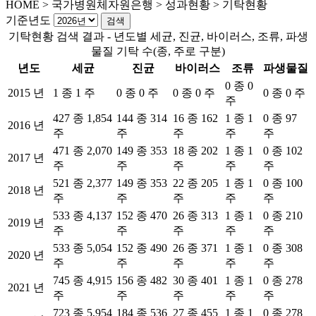
HOME
>
국가병원체자원은행 >
성과현황 >
기탁현황
기준년도
기탁현황 검색 결과 - 년도별 세균, 진균, 바이러스, 조류, 파생
물질 기탁 수(종, 주로 구분)
년도
세균
진균
바이러스
조류
파생물질
0 종 0
2015 년
1 종 1 주
0 종 0 주
0 종 0 주
0 종 0 주
주
427 종 1,854
144 종 314
16 종 162
1 종 1
0 종 97
2016 년
주
주
주
주
주
471 종 2,070
149 종 353
18 종 202
1 종 1
0 종 102
2017 년
주
주
주
주
주
521 종 2,377
149 종 353
22 종 205
1 종 1
0 종 100
2018 년
주
주
주
주
주
533 종 4,137
152 종 470
26 종 313
1 종 1
0 종 210
2019 년
주
주
주
주
주
533 종 5,054
152 종 490
26 종 371
1 종 1
0 종 308
2020 년
주
주
주
주
주
745 종 4,915
156 종 482
30 종 401
1 종 1
0 종 278
2021 년
주
주
주
주
주
723 종 5,954
184 종 536
27 종 455
1 종 1
0 종 278