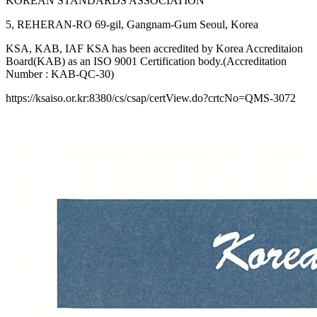
KOREAN STANDARDS ASSOCIATION
5, REHERAN-RO 69-gil, Gangnam-Gum Seoul, Korea
KSA, KAB, IAF KSA has been accredited by Korea Accreditaion
Board(KAB) as an ISO 9001 Certification body.(Accreditation
Number : KAB-QC-30)
https://ksaiso.or.kr:8380/cs/csap/certView.do?crtcNo=QMS-3072