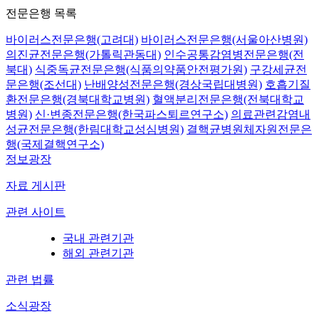
전문은행 목록
바이러스전문은행(고려대)
바이러스전문은행(서울아산병원)
의진균전문은행(가톨릭관동대)
인수공통감염병전문은행(전
북대)
식중독균전문은행(식품의약품안전평가원)
구강세균전
문은행(조선대)
난배양성전문은행(경상국립대병원)
호흡기질
환전문은행(경북대학교병원)
혈액분리전문은행(전북대학교
병원)
신·변종전문은행(한국파스퇴르연구소)
의료관련감염내
성균전문은행(한림대학교성심병원)
결핵균병원체자원전문은
행(국제결핵연구소)
정보광장
자료 게시판
관련 사이트
국내 관련기관
해외 관련기관
관련 법률
소식광장