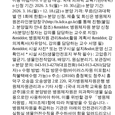
이용 바랍니다. o 분양 대상: 국내 의과학 교육기관(대학)
o 신청 기간: 2026. 3. 9.(월) ~ 10. 30.(금) o 분양 기간:
2026. 3. 16.(월) ~ 12. 18.(금) o 분양 가격: 무료(단과대학
별 연 1회에 한함) o 분양 신청, 제출 및 회신은 병원체자
원온라인분양창구(http://is.kdca.go.kr)를 통해 진행(붙임
2. 분양절차 안내 참조) &middot; 병원체자원 분양 신청
서(분양신청자는 강의를 담당하는 교수로 지정)
&middot; 병원체자원 관리&sdot;활용 계획서 &middot; 강
의계획서(자유양식, 강의를 담당하는 교수 서명 필)
&middot; 시설 사진* 또는 연구시설 설치&sdot;운영 신고
확인서 * 시설 사진(생물안전표지 부착 필수) : 고압증기
멸균기, 생물안전작업대, 배양기, 원심분리기, 보관장비
o 분양 문의: 043-913-4270(대표전화) 043-913-4261(담당
자) o 수령 방법: 직접 방문수령(바이러스자원 미포함시
착불택배수령 가능) o 주소: (28160) 충청북도 청주시 흥
덕구 오송읍 오송생명 2로 220, 국가병원체자원은행 병
원체자원관리과 o 기타 사항 - [국내 의과학 교육용 참조
균주]용으로 분양받은 병원체자원은 의과학미생물 실습
용으로만 사용하여야 하며, 이를 위반할 경우 「병원체
자원법」제31조제1항에 따라 처벌받을 수 있습니다. -
병원체자원을 취급하는 기관은 아래의 안전관리기준과
실험실 생물안전수칙을 준수하셔야 함을 알려드리오니