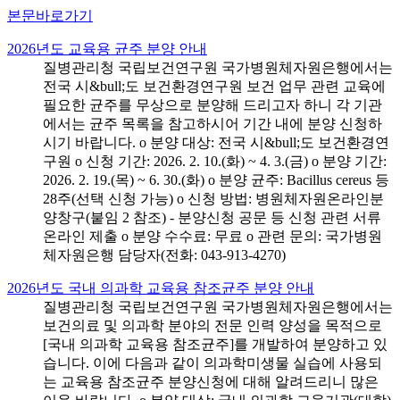
본문바로가기
2026년도 교육용 균주 분양 안내
질병관리청 국립보건연구원 국가병원체자원은행에서는
전국 시&bull;도 보건환경연구원 보건 업무 관련 교육에
필요한 균주를 무상으로 분양해 드리고자 하니 각 기관
에서는 균주 목록을 참고하시어 기간 내에 분양 신청하
시기 바랍니다. o 분양 대상: 전국 시&bull;도 보건환경연
구원 o 신청 기간: 2026. 2. 10.(화) ~ 4. 3.(금) o 분양 기간:
2026. 2. 19.(목) ~ 6. 30.(화) o 분양 균주: Bacillus cereus 등
28주(선택 신청 가능) o 신청 방법: 병원체자원온라인분
양창구(붙임 2 참조) - 분양신청 공문 등 신청 관련 서류
온라인 제출 o 분양 수수료: 무료 o 관련 문의: 국가병원
체자원은행 담당자(전화: 043-913-4270)
2026년도 국내 의과학 교육용 참조균주 분양 안내
질병관리청 국립보건연구원 국가병원체자원은행에서는
보건의료 및 의과학 분야의 전문 인력 양성을 목적으로
[국내 의과학 교육용 참조균주]를 개발하여 분양하고 있
습니다. 이에 다음과 같이 의과학미생물 실습에 사용되
는 교육용 참조균주 분양신청에 대해 알려드리니 많은