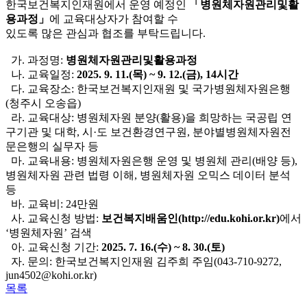
한국보건복지인재원에서 운영 예정인
「병원체자원관리및활
용과정」
에 교육대상자가 참여할 수
있도록 많은 관심과 협조를 부탁드립니다.
가. 과정명:
병원체자원관리및활용과정
나. 교육일정:
2025. 9. 11.(
목) ~ 9. 12.(금), 14시간
다. 교육장소: 한국보건복지인재원 및 국가병원체자원은행
(청주시 오송읍)
라. 교육대상: 병원체자원 분양(활용)을 희망하는 국공립 연
구기관 및 대학, 시·도 보건환경연구원, 분야별병원체자원전
문은행의 실무자 등
마. 교육내용: 병원체자원은행 운영 및 병원체 관리(배양 등),
병원체자원 관련 법령 이해, 병원체자원 오믹스 데이터 분석
등
바. 교육비: 24만원
사. 교육신청 방법:
보건복지배움인(http://edu.kohi.or.kr)
에서
‘병원체자원’ 검색
아. 교육신청 기간:
2025. 7. 16.(
수) ~ 8. 30.(토)
자. 문의: 한국보건복지인재원 김주희 주임(043-710-9272,
jun4502@kohi.or.kr)
목록