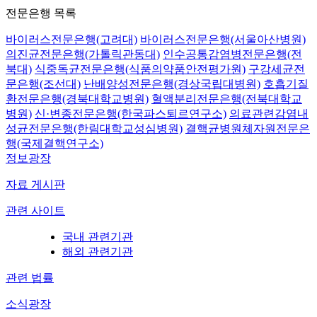
전문은행 목록
바이러스전문은행(고려대)
바이러스전문은행(서울아산병원)
의진균전문은행(가톨릭관동대)
인수공통감염병전문은행(전
북대)
식중독균전문은행(식품의약품안전평가원)
구강세균전
문은행(조선대)
난배양성전문은행(경상국립대병원)
호흡기질
환전문은행(경북대학교병원)
혈액분리전문은행(전북대학교
병원)
신·변종전문은행(한국파스퇴르연구소)
의료관련감염내
성균전문은행(한림대학교성심병원)
결핵균병원체자원전문은
행(국제결핵연구소)
정보광장
자료 게시판
관련 사이트
국내 관련기관
해외 관련기관
관련 법률
소식광장