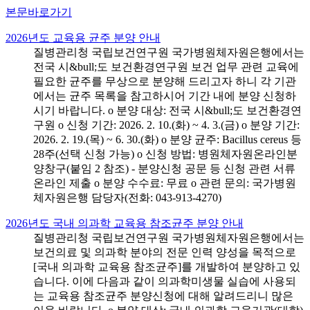
본문바로가기
2026년도 교육용 균주 분양 안내
질병관리청 국립보건연구원 국가병원체자원은행에서는
전국 시&bull;도 보건환경연구원 보건 업무 관련 교육에
필요한 균주를 무상으로 분양해 드리고자 하니 각 기관
에서는 균주 목록을 참고하시어 기간 내에 분양 신청하
시기 바랍니다. o 분양 대상: 전국 시&bull;도 보건환경연
구원 o 신청 기간: 2026. 2. 10.(화) ~ 4. 3.(금) o 분양 기간:
2026. 2. 19.(목) ~ 6. 30.(화) o 분양 균주: Bacillus cereus 등
28주(선택 신청 가능) o 신청 방법: 병원체자원온라인분
양창구(붙임 2 참조) - 분양신청 공문 등 신청 관련 서류
온라인 제출 o 분양 수수료: 무료 o 관련 문의: 국가병원
체자원은행 담당자(전화: 043-913-4270)
2026년도 국내 의과학 교육용 참조균주 분양 안내
질병관리청 국립보건연구원 국가병원체자원은행에서는
보건의료 및 의과학 분야의 전문 인력 양성을 목적으로
[국내 의과학 교육용 참조균주]를 개발하여 분양하고 있
습니다. 이에 다음과 같이 의과학미생물 실습에 사용되
는 교육용 참조균주 분양신청에 대해 알려드리니 많은