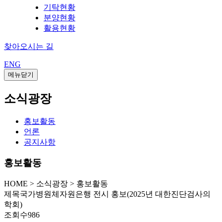
기탁현황
분양현황
활용현황
찾아오시는 길
ENG
메뉴닫기
소식광장
홍보활동
언론
공지사항
홍보활동
HOME
>
소식광장 >
홍보활동
제목
국가병원체자원은행 전시 홍보(2025년 대한진단검사의
학회)
조회수
986