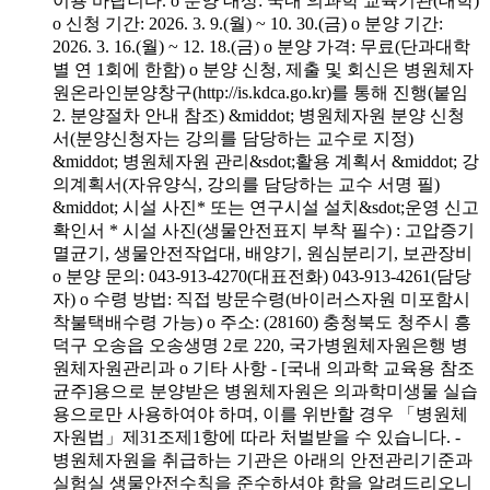
이용 바랍니다. o 분양 대상: 국내 의과학 교육기관(대학)
o 신청 기간: 2026. 3. 9.(월) ~ 10. 30.(금) o 분양 기간:
2026. 3. 16.(월) ~ 12. 18.(금) o 분양 가격: 무료(단과대학
별 연 1회에 한함) o 분양 신청, 제출 및 회신은 병원체자
원온라인분양창구(http://is.kdca.go.kr)를 통해 진행(붙임
2. 분양절차 안내 참조) &middot; 병원체자원 분양 신청
서(분양신청자는 강의를 담당하는 교수로 지정)
&middot; 병원체자원 관리&sdot;활용 계획서 &middot; 강
의계획서(자유양식, 강의를 담당하는 교수 서명 필)
&middot; 시설 사진* 또는 연구시설 설치&sdot;운영 신고
확인서 * 시설 사진(생물안전표지 부착 필수) : 고압증기
멸균기, 생물안전작업대, 배양기, 원심분리기, 보관장비
o 분양 문의: 043-913-4270(대표전화) 043-913-4261(담당
자) o 수령 방법: 직접 방문수령(바이러스자원 미포함시
착불택배수령 가능) o 주소: (28160) 충청북도 청주시 흥
덕구 오송읍 오송생명 2로 220, 국가병원체자원은행 병
원체자원관리과 o 기타 사항 - [국내 의과학 교육용 참조
균주]용으로 분양받은 병원체자원은 의과학미생물 실습
용으로만 사용하여야 하며, 이를 위반할 경우 「병원체
자원법」제31조제1항에 따라 처벌받을 수 있습니다. -
병원체자원을 취급하는 기관은 아래의 안전관리기준과
실험실 생물안전수칙을 준수하셔야 함을 알려드리오니