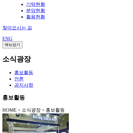
기탁현황
분양현황
활용현황
찾아오시는 길
ENG
메뉴닫기
소식광장
홍보활동
언론
공지사항
홍보활동
HOME
>
소식광장 >
홍보활동