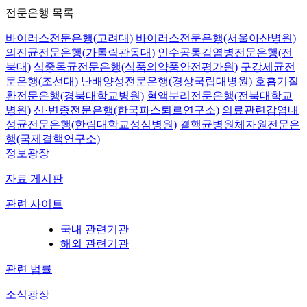
전문은행 목록
바이러스전문은행(고려대)
바이러스전문은행(서울아산병원)
의진균전문은행(가톨릭관동대)
인수공통감염병전문은행(전
북대)
식중독균전문은행(식품의약품안전평가원)
구강세균전
문은행(조선대)
난배양성전문은행(경상국립대병원)
호흡기질
환전문은행(경북대학교병원)
혈액분리전문은행(전북대학교
병원)
신·변종전문은행(한국파스퇴르연구소)
의료관련감염내
성균전문은행(한림대학교성심병원)
결핵균병원체자원전문은
행(국제결핵연구소)
정보광장
자료 게시판
관련 사이트
국내 관련기관
해외 관련기관
관련 법률
소식광장