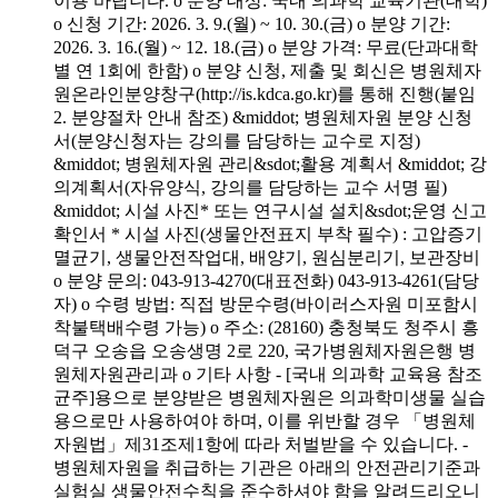
이용 바랍니다. o 분양 대상: 국내 의과학 교육기관(대학)
o 신청 기간: 2026. 3. 9.(월) ~ 10. 30.(금) o 분양 기간:
2026. 3. 16.(월) ~ 12. 18.(금) o 분양 가격: 무료(단과대학
별 연 1회에 한함) o 분양 신청, 제출 및 회신은 병원체자
원온라인분양창구(http://is.kdca.go.kr)를 통해 진행(붙임
2. 분양절차 안내 참조) &middot; 병원체자원 분양 신청
서(분양신청자는 강의를 담당하는 교수로 지정)
&middot; 병원체자원 관리&sdot;활용 계획서 &middot; 강
의계획서(자유양식, 강의를 담당하는 교수 서명 필)
&middot; 시설 사진* 또는 연구시설 설치&sdot;운영 신고
확인서 * 시설 사진(생물안전표지 부착 필수) : 고압증기
멸균기, 생물안전작업대, 배양기, 원심분리기, 보관장비
o 분양 문의: 043-913-4270(대표전화) 043-913-4261(담당
자) o 수령 방법: 직접 방문수령(바이러스자원 미포함시
착불택배수령 가능) o 주소: (28160) 충청북도 청주시 흥
덕구 오송읍 오송생명 2로 220, 국가병원체자원은행 병
원체자원관리과 o 기타 사항 - [국내 의과학 교육용 참조
균주]용으로 분양받은 병원체자원은 의과학미생물 실습
용으로만 사용하여야 하며, 이를 위반할 경우 「병원체
자원법」제31조제1항에 따라 처벌받을 수 있습니다. -
병원체자원을 취급하는 기관은 아래의 안전관리기준과
실험실 생물안전수칙을 준수하셔야 함을 알려드리오니