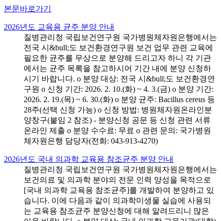
본문바로가기
2026년도 교육용 균주 분양 안내
질병관리청 국립보건연구원 국가병원체자원은행에서는
전국 시&bull;도 보건환경연구원 보건 업무 관련 교육에
필요한 균주를 무상으로 분양해 드리고자 하니 각 기관
에서는 균주 목록을 참고하시어 기간 내에 분양 신청하
시기 바랍니다. o 분양 대상: 전국 시&bull;도 보건환경연
구원 o 신청 기간: 2026. 2. 10.(화) ~ 4. 3.(금) o 분양 기간:
2026. 2. 19.(목) ~ 6. 30.(화) o 분양 균주: Bacillus cereus 등
28주(선택 신청 가능) o 신청 방법: 병원체자원온라인분
양창구(붙임 2 참조) - 분양신청 공문 등 신청 관련 서류
온라인 제출 o 분양 수수료: 무료 o 관련 문의: 국가병원
체자원은행 담당자(전화: 043-913-4270)
2026년도 국내 의과학 교육용 참조균주 분양 안내
질병관리청 국립보건연구원 국가병원체자원은행에서는
보건의료 및 의과학 분야의 전문 인력 양성을 목적으로
[국내 의과학 교육용 참조균주]를 개발하여 분양하고 있
습니다. 이에 다음과 같이 의과학미생물 실습에 사용되
는 교육용 참조균주 분양신청에 대해 알려드리니 많은