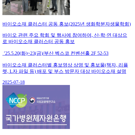
바이오소재 클러스터 공동 홍보(2025년 생화학분자생물학회)
바이오 관련 주요 학회 및 행사에 참여하여, 산·학·연 대상으
로 바이오소재 클러스터 공동 홍보
’25.5.20(화)~23(금)/부산 벡스코 컨벤션홀 2F 52-53
바이오소재 클러스터별 홍보영상 상영 및 홍보물(책자, 리플
렛, L자 파일 등) 배포 및 부스 방문자 대상 바이오소재 설명
2025-07-18