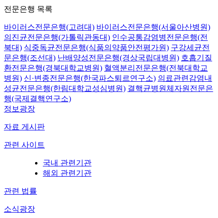
전문은행 목록
바이러스전문은행(고려대)
바이러스전문은행(서울아산병원)
의진균전문은행(가톨릭관동대)
인수공통감염병전문은행(전
북대)
식중독균전문은행(식품의약품안전평가원)
구강세균전
문은행(조선대)
난배양성전문은행(경상국립대병원)
호흡기질
환전문은행(경북대학교병원)
혈액분리전문은행(전북대학교
병원)
신·변종전문은행(한국파스퇴르연구소)
의료관련감염내
성균전문은행(한림대학교성심병원)
결핵균병원체자원전문은
행(국제결핵연구소)
정보광장
자료 게시판
관련 사이트
국내 관련기관
해외 관련기관
관련 법률
소식광장