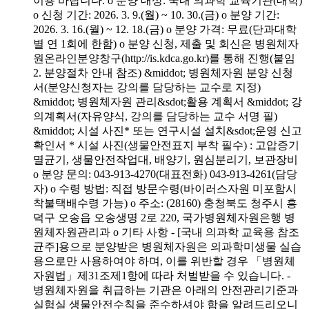
이용 바랍니다. o 분양 대상: 국내 의과학 교육기관(대학)
o 신청 기간: 2026. 3. 9.(월) ~ 10. 30.(금) o 분양 기간:
2026. 3. 16.(월) ~ 12. 18.(금) o 분양 가격: 무료(단과대학
별 연 1회에 한함) o 분양 신청, 제출 및 회신은 병원체자
원온라인분양창구(http://is.kdca.go.kr)를 통해 진행(붙임
2. 분양절차 안내 참조) &middot; 병원체자원 분양 신청
서(분양신청자는 강의를 담당하는 교수로 지정)
&middot; 병원체자원 관리&sdot;활용 계획서 &middot; 강
의계획서(자유양식, 강의를 담당하는 교수 서명 필)
&middot; 시설 사진* 또는 연구시설 설치&sdot;운영 신고
확인서 * 시설 사진(생물안전표지 부착 필수) : 고압증기
멸균기, 생물안전작업대, 배양기, 원심분리기, 보관장비
o 분양 문의: 043-913-4270(대표전화) 043-913-4261(담당
자) o 수령 방법: 직접 방문수령(바이러스자원 미포함시
착불택배수령 가능) o 주소: (28160) 충청북도 청주시 흥
덕구 오송읍 오송생명 2로 220, 국가병원체자원은행 병
원체자원관리과 o 기타 사항 - [국내 의과학 교육용 참조
균주]용으로 분양받은 병원체자원은 의과학미생물 실습
용으로만 사용하여야 하며, 이를 위반할 경우 「병원체
자원법」제31조제1항에 따라 처벌받을 수 있습니다. -
병원체자원을 취급하는 기관은 아래의 안전관리기준과
실험실 생물안전수칙을 준수하셔야 함을 알려드리오니