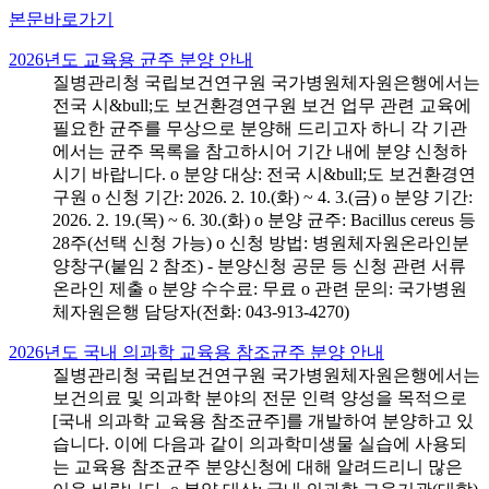
본문바로가기
2026년도 교육용 균주 분양 안내
질병관리청 국립보건연구원 국가병원체자원은행에서는
전국 시&bull;도 보건환경연구원 보건 업무 관련 교육에
필요한 균주를 무상으로 분양해 드리고자 하니 각 기관
에서는 균주 목록을 참고하시어 기간 내에 분양 신청하
시기 바랍니다. o 분양 대상: 전국 시&bull;도 보건환경연
구원 o 신청 기간: 2026. 2. 10.(화) ~ 4. 3.(금) o 분양 기간:
2026. 2. 19.(목) ~ 6. 30.(화) o 분양 균주: Bacillus cereus 등
28주(선택 신청 가능) o 신청 방법: 병원체자원온라인분
양창구(붙임 2 참조) - 분양신청 공문 등 신청 관련 서류
온라인 제출 o 분양 수수료: 무료 o 관련 문의: 국가병원
체자원은행 담당자(전화: 043-913-4270)
2026년도 국내 의과학 교육용 참조균주 분양 안내
질병관리청 국립보건연구원 국가병원체자원은행에서는
보건의료 및 의과학 분야의 전문 인력 양성을 목적으로
[국내 의과학 교육용 참조균주]를 개발하여 분양하고 있
습니다. 이에 다음과 같이 의과학미생물 실습에 사용되
는 교육용 참조균주 분양신청에 대해 알려드리니 많은