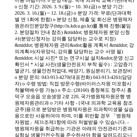
이용 바랍니다. o 분양 대상: 국내 의과학 교육기관(대학)
o 신청 기간: 2026. 3. 9.(월) ~ 10. 30.(금) o 분양 기간:
2026. 3. 16.(월) ~ 12. 18.(금) o 분양 가격: 무료(단과대학
별 연 1회에 한함) o 분양 신청, 제출 및 회신은 병원체자
원온라인분양창구(http://is.kdca.go.kr)를 통해 진행(붙임
2. 분양절차 안내 참조) &middot; 병원체자원 분양 신청
서(분양신청자는 강의를 담당하는 교수로 지정)
&middot; 병원체자원 관리&sdot;활용 계획서 &middot; 강
의계획서(자유양식, 강의를 담당하는 교수 서명 필)
&middot; 시설 사진* 또는 연구시설 설치&sdot;운영 신고
확인서 * 시설 사진(생물안전표지 부착 필수) : 고압증기
멸균기, 생물안전작업대, 배양기, 원심분리기, 보관장비
o 분양 문의: 043-913-4270(대표전화) 043-913-4261(담당
자) o 수령 방법: 직접 방문수령(바이러스자원 미포함시
착불택배수령 가능) o 주소: (28160) 충청북도 청주시 흥
덕구 오송읍 오송생명 2로 220, 국가병원체자원은행 병
원체자원관리과 o 기타 사항 - [국내 의과학 교육용 참조
균주]용으로 분양받은 병원체자원은 의과학미생물 실습
용으로만 사용하여야 하며, 이를 위반할 경우 「병원체
자원법」제31조제1항에 따라 처벌받을 수 있습니다. -
병원체자원을 취급하는 기관은 아래의 안전관리기준과
실험실 생물안전수칙을 준수하셔야 함을 알려드리오니