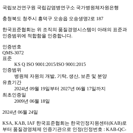
국립보건연구원 국립감염병연구소 국가병원체자원은행
충청북도 청주시 흥덕구 오송읍 오송생명2로 187
한국표준협회는 위 조직의 품질경영시스템이 아래의 표준과
인증범위에 적합함을 인증합니다.
인증번호
QMS-3072
표준
KS Q ISO 9001:2015/ISO 9001:2015
인증범위
병원체 자원의 개발, 기탁, 생산, 보존 및 분양
유효기간
2024년 09월 19일부터 2027년 06월 17일까지
최초인증일
2009년 06월 18일
2024년 06월 24일
KSA, KAB, IAF 한국표준협회는 한국인정지원센터(KAB)로
부터 품질경영체제 인증기관으로 인정(인정번호 : KAB-QC-