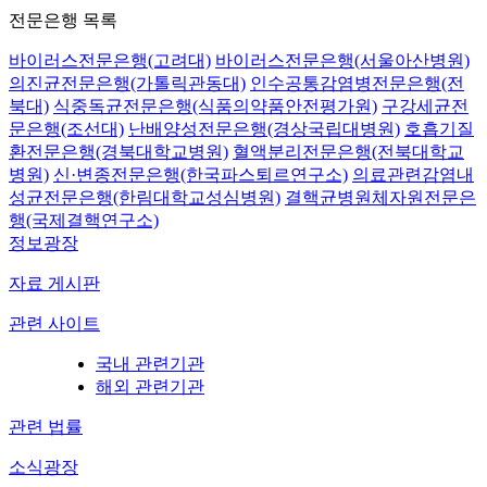
전문은행 목록
바이러스전문은행(고려대)
바이러스전문은행(서울아산병원)
의진균전문은행(가톨릭관동대)
인수공통감염병전문은행(전
북대)
식중독균전문은행(식품의약품안전평가원)
구강세균전
문은행(조선대)
난배양성전문은행(경상국립대병원)
호흡기질
환전문은행(경북대학교병원)
혈액분리전문은행(전북대학교
병원)
신·변종전문은행(한국파스퇴르연구소)
의료관련감염내
성균전문은행(한림대학교성심병원)
결핵균병원체자원전문은
행(국제결핵연구소)
정보광장
자료 게시판
관련 사이트
국내 관련기관
해외 관련기관
관련 법률
소식광장