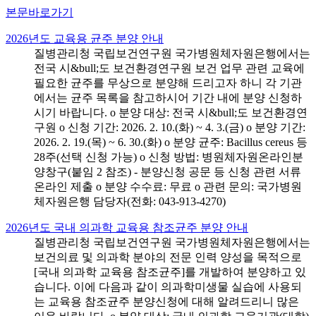
본문바로가기
2026년도 교육용 균주 분양 안내
질병관리청 국립보건연구원 국가병원체자원은행에서는
전국 시&bull;도 보건환경연구원 보건 업무 관련 교육에
필요한 균주를 무상으로 분양해 드리고자 하니 각 기관
에서는 균주 목록을 참고하시어 기간 내에 분양 신청하
시기 바랍니다. o 분양 대상: 전국 시&bull;도 보건환경연
구원 o 신청 기간: 2026. 2. 10.(화) ~ 4. 3.(금) o 분양 기간:
2026. 2. 19.(목) ~ 6. 30.(화) o 분양 균주: Bacillus cereus 등
28주(선택 신청 가능) o 신청 방법: 병원체자원온라인분
양창구(붙임 2 참조) - 분양신청 공문 등 신청 관련 서류
온라인 제출 o 분양 수수료: 무료 o 관련 문의: 국가병원
체자원은행 담당자(전화: 043-913-4270)
2026년도 국내 의과학 교육용 참조균주 분양 안내
질병관리청 국립보건연구원 국가병원체자원은행에서는
보건의료 및 의과학 분야의 전문 인력 양성을 목적으로
[국내 의과학 교육용 참조균주]를 개발하여 분양하고 있
습니다. 이에 다음과 같이 의과학미생물 실습에 사용되
는 교육용 참조균주 분양신청에 대해 알려드리니 많은