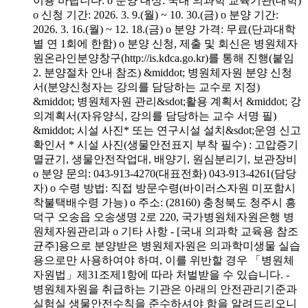
이용 바랍니다. o 분양 대상: 국내 의과학 교육기관(대학)
o 신청 기간: 2026. 3. 9.(월) ~ 10. 30.(금) o 분양 기간:
2026. 3. 16.(월) ~ 12. 18.(금) o 분양 가격: 무료(단과대학
별 연 1회에 한함) o 분양 신청, 제출 및 회신은 병원체자
원온라인분양창구(http://is.kdca.go.kr)를 통해 진행(붙임
2. 분양절차 안내 참조) &middot; 병원체자원 분양 신청
서(분양신청자는 강의를 담당하는 교수로 지정)
&middot; 병원체자원 관리&sdot;활용 계획서 &middot; 강
의계획서(자유양식, 강의를 담당하는 교수 서명 필)
&middot; 시설 사진* 또는 연구시설 설치&sdot;운영 신고
확인서 * 시설 사진(생물안전표지 부착 필수) : 고압증기
멸균기, 생물안전작업대, 배양기, 원심분리기, 보관장비
o 분양 문의: 043-913-4270(대표전화) 043-913-4261(담당
자) o 수령 방법: 직접 방문수령(바이러스자원 미포함시
착불택배수령 가능) o 주소: (28160) 충청북도 청주시 흥
덕구 오송읍 오송생명 2로 220, 국가병원체자원은행 병
원체자원관리과 o 기타 사항 - [국내 의과학 교육용 참조
균주]용으로 분양받은 병원체자원은 의과학미생물 실습
용으로만 사용하여야 하며, 이를 위반할 경우 「병원체
자원법」제31조제1항에 따라 처벌받을 수 있습니다. -
병원체자원을 취급하는 기관은 아래의 안전관리기준과
실험실 생물안전수칙을 준수하셔야 함을 알려드리오니