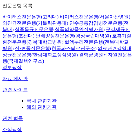
전문은행 목록
바이러스전문은행(고려대)
바이러스전문은행(서울아산병원)
의진균전문은행(가톨릭관동대)
인수공통감염병전문은행(전
북대)
식중독균전문은행(식품의약품안전평가원)
구강세균전
문은행(조선대)
난배양성전문은행(경상국립대병원)
호흡기질
환전문은행(경북대학교병원)
혈액분리전문은행(전북대학교
병원)
신·변종전문은행(한국파스퇴르연구소)
의료관련감염내
성균전문은행(한림대학교성심병원)
결핵균병원체자원전문은
행(국제결핵연구소)
정보광장
자료 게시판
관련 사이트
국내 관련기관
해외 관련기관
관련 법률
소식광장