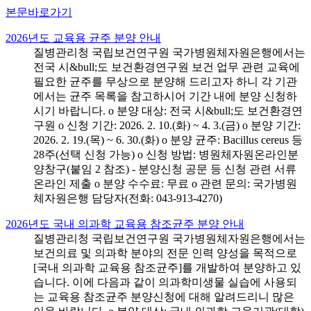
본문바로가기
2026년도 교육용 균주 분양 안내
질병관리청 국립보건연구원 국가병원체자원은행에서는
전국 시&bull;도 보건환경연구원 보건 업무 관련 교육에
필요한 균주를 무상으로 분양해 드리고자 하니 각 기관
에서는 균주 목록을 참고하시어 기간 내에 분양 신청하
시기 바랍니다. o 분양 대상: 전국 시&bull;도 보건환경연
구원 o 신청 기간: 2026. 2. 10.(화) ~ 4. 3.(금) o 분양 기간:
2026. 2. 19.(목) ~ 6. 30.(화) o 분양 균주: Bacillus cereus 등
28주(선택 신청 가능) o 신청 방법: 병원체자원온라인분
양창구(붙임 2 참조) - 분양신청 공문 등 신청 관련 서류
온라인 제출 o 분양 수수료: 무료 o 관련 문의: 국가병원
체자원은행 담당자(전화: 043-913-4270)
2026년도 국내 의과학 교육용 참조균주 분양 안내
질병관리청 국립보건연구원 국가병원체자원은행에서는
보건의료 및 의과학 분야의 전문 인력 양성을 목적으로
[국내 의과학 교육용 참조균주]를 개발하여 분양하고 있
습니다. 이에 다음과 같이 의과학미생물 실습에 사용되
는 교육용 참조균주 분양신청에 대해 알려드리니 많은