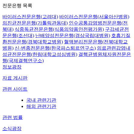
전문은행 목록
바이러스전문은행(고려대)
바이러스전문은행(서울아산병원)
의진균전문은행(가톨릭관동대)
인수공통감염병전문은행(전
북대)
식중독균전문은행(식품의약품안전평가원)
구강세균전
문은행(조선대)
난배양성전문은행(경상국립대병원)
호흡기질
환전문은행(경북대학교병원)
혈액분리전문은행(전북대학교
병원)
신·변종전문은행(한국파스퇴르연구소)
의료관련감염내
성균전문은행(한림대학교성심병원)
결핵균병원체자원전문은
행(국제결핵연구소)
정보광장
자료 게시판
관련 사이트
국내 관련기관
해외 관련기관
관련 법률
소식광장