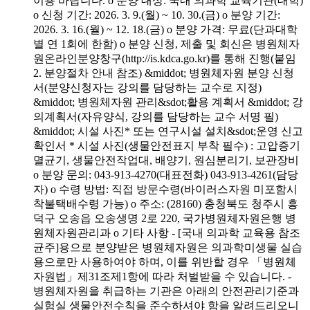
이용 바랍니다. o 분양 대상: 국내 의과학 교육기관(대학)
o 신청 기간: 2026. 3. 9.(월) ~ 10. 30.(금) o 분양 기간:
2026. 3. 16.(월) ~ 12. 18.(금) o 분양 가격: 무료(단과대학
별 연 1회에 한함) o 분양 신청, 제출 및 회신은 병원체자
원온라인분양창구(http://is.kdca.go.kr)를 통해 진행(붙임
2. 분양절차 안내 참조) &middot; 병원체자원 분양 신청
서(분양신청자는 강의를 담당하는 교수로 지정)
&middot; 병원체자원 관리&sdot;활용 계획서 &middot; 강
의계획서(자유양식, 강의를 담당하는 교수 서명 필)
&middot; 시설 사진* 또는 연구시설 설치&sdot;운영 신고
확인서 * 시설 사진(생물안전표지 부착 필수) : 고압증기
멸균기, 생물안전작업대, 배양기, 원심분리기, 보관장비
o 분양 문의: 043-913-4270(대표전화) 043-913-4261(담당
자) o 수령 방법: 직접 방문수령(바이러스자원 미포함시
착불택배수령 가능) o 주소: (28160) 충청북도 청주시 흥
덕구 오송읍 오송생명 2로 220, 국가병원체자원은행 병
원체자원관리과 o 기타 사항 - [국내 의과학 교육용 참조
균주]용으로 분양받은 병원체자원은 의과학미생물 실습
용으로만 사용하여야 하며, 이를 위반할 경우 「병원체
자원법」제31조제1항에 따라 처벌받을 수 있습니다. -
병원체자원을 취급하는 기관은 아래의 안전관리기준과
실험실 생물안전수칙을 준수하셔야 함을 알려드리오니