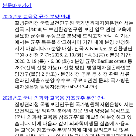
본문바로가기
2026년도 교육용 균주 분양 안내
질병관리청 국립보건연구원 국가병원체자원은행에서는
전국 시&bull;도 보건환경연구원 보건 업무 관련 교육에
필요한 균주를 무상으로 분양해 드리고자 하니 각 기관
에서는 균주 목록을 참고하시어 기간 내에 분양 신청하
시기 바랍니다. o 분양 대상: 전국 시&bull;도 보건환경연
구원 o 신청 기간: 2026. 2. 10.(화) ~ 4. 3.(금) o 분양 기간:
2026. 2. 19.(목) ~ 6. 30.(화) o 분양 균주: Bacillus cereus 등
28주(선택 신청 가능) o 신청 방법: 병원체자원온라인분
양창구(붙임 2 참조) - 분양신청 공문 등 신청 관련 서류
온라인 제출 o 분양 수수료: 무료 o 관련 문의: 국가병원
체자원은행 담당자(전화: 043-913-4270)
2026년도 국내 의과학 교육용 참조균주 분양 안내
질병관리청 국립보건연구원 국가병원체자원은행에서는
보건의료 및 의과학 분야의 전문 인력 양성을 목적으로
[국내 의과학 교육용 참조균주]를 개발하여 분양하고 있
습니다. 이에 다음과 같이 의과학미생물 실습에 사용되
는 교육용 참조균주 분양신청에 대해 알려드리니 많은