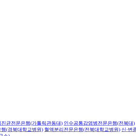
의진균전문은행(가톨릭관동대)
인수공통감염병전문은행(전북대)
행(경북대학교병원)
혈액분리전문은행(전북대학교병원)
신·변
구소)