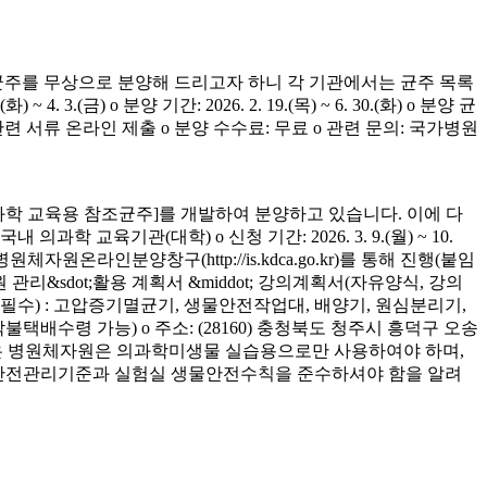
균주를 무상으로 분양해 드리고자 하니 각 기관에서는 균주 목록
(금) o 분양 기간: 2026. 2. 19.(목) ~ 6. 30.(화) o 분양 균
청 관련 서류 온라인 제출 o 분양 수수료: 무료 o 관련 문의: 국가병원
학 교육용 참조균주]를 개발하여 분양하고 있습니다. 이에 다
육기관(대학) o 신청 기간: 2026. 3. 9.(월) ~ 10.
은 병원체자원온라인분양창구(http://is.kdca.go.kr)를 통해 진행(붙임
 관리&sdot;활용 계획서 &middot; 강의계획서(자유양식, 강의
착 필수) : 고압증기멸균기, 생물안전작업대, 배양기, 원심분리기,
 착불택배수령 가능) o 주소: (28160) 충청북도 청주시 흥덕구 오송
양받은 병원체자원은 의과학미생물 실습용으로만 사용하여야 하며,
의 안전관리기준과 실험실 생물안전수칙을 준수하셔야 함을 알려