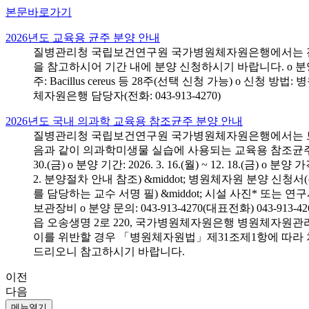
본문바로가기
2026년도 교육용 균주 분양 안내
질병관리청 국립보건연구원 국가병원체자원은행에서는 전국 
을 참고하시어 기간 내에 분양 신청하시기 바랍니다. o 분양 대상: 전국 시
주: Bacillus cereus 등 28주(선택 신청 가능) o 
체자원은행 담당자(전화: 043-913-4270)
2026년도 국내 의과학 교육용 참조균주 분양 안내
질병관리청 국립보건연구원 국가병원체자원은행에서는 보건의
음과 같이 의과학미생물 실습에 사용되는 교육용 참조균주 분양신청
30.(금) o 분양 기간: 2026. 3. 16.(월) ~ 12. 18.(
2. 분양절차 안내 참조) &middot; 병원체자원 분양 신청
를 담당하는 교수 서명 필) &middot; 시설 사진* 또는
보관장비 o 분양 문의: 043-913-4270(대표전화) 043-
읍 오송생명 2로 220, 국가병원체자원은행 병원체자원관
이를 위반할 경우 「병원체자원법」제31조제1항에 따라 
드리오니 참고하시기 바랍니다.
이전
다음
메뉴열기