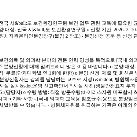
시&bull;도 보건환경연구원 보건 업무 관련 교육에 필요한 
&bull;도 보건환경연구원 o 신청 기간: 2026. 2. 10.(화) ~ 4. 3.
신청 방법: 병원체자원온라인분양창구(붙임 2 참조) - 분양신청 공문 등 신
료 및 의과학 분야의 전문 인력 양성을 목적으로 [국내 의과
에 대해 알려드리니 많은 이용 바랍니다. o 분양 대상: 국내 의과학 교
금) o 분양 가격: 무료(단과대학별 연 1회에 한함) o 분양 신청, 제출 및 회신
서(분양신청자는 강의를 담당하는 교수로 지정) &middot; 병원체자원
 연구시설 설치&sdot;운영 신고확인서 * 시설 사진(생물안전표지 부
913-4261(담당자) o 수령 방법: 직접 방문수령(바이러스자원 미포함시
리과 o 기타 사항 - [국내 의과학 교육용 참조균주]용으로 분
처벌받을 수 있습니다. - 병원체자원을 취급하는 기관은 아래