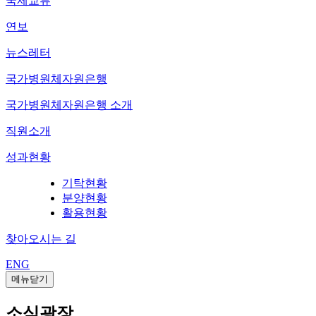
국제교류
연보
뉴스레터
국가병원체자원은행
국가병원체자원은행 소개
직원소개
성과현황
기탁현황
분양현황
활용현황
찾아오시는 길
ENG
메뉴닫기
소식광장