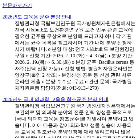
본문바로가기
2026년도 교육용 균주 분양 안내
질병관리청 국립보건연구원 국가병원체자원은행에서는
전국 시&bull;도 보건환경연구원 보건 업무 관련 교육에
필요한 균주를 무상으로 분양해 드리고자 하니 각 기관
에서는 균주 목록을 참고하시어 기간 내에 분양 신청하
시기 바랍니다. o 분양 대상: 전국 시&bull;도 보건환경연
구원 o 신청 기간: 2026. 2. 10.(화) ~ 4. 3.(금) o 분양 기간:
2026. 2. 19.(목) ~ 6. 30.(화) o 분양 균주: Bacillus cereus 등
28주(선택 신청 가능) o 신청 방법: 병원체자원온라인분
양창구(붙임 2 참조) - 분양신청 공문 등 신청 관련 서류
온라인 제출 o 분양 수수료: 무료 o 관련 문의: 국가병원
체자원은행 담당자(전화: 043-913-4270)
2026년도 국내 의과학 교육용 참조균주 분양 안내
질병관리청 국립보건연구원 국가병원체자원은행에서는
보건의료 및 의과학 분야의 전문 인력 양성을 목적으로
[국내 의과학 교육용 참조균주]를 개발하여 분양하고 있
습니다. 이에 다음과 같이 의과학미생물 실습에 사용되
는 교육용 참조균주 분양신청에 대해 알려드리니 많은