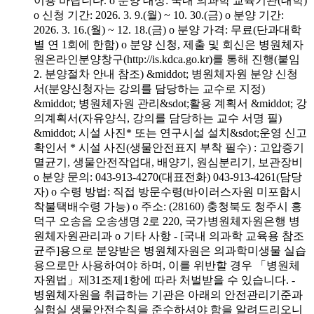
이용 바랍니다. o 분양 대상: 국내 의과학 교육기관(대학)
o 신청 기간: 2026. 3. 9.(월) ~ 10. 30.(금) o 분양 기간:
2026. 3. 16.(월) ~ 12. 18.(금) o 분양 가격: 무료(단과대학
별 연 1회에 한함) o 분양 신청, 제출 및 회신은 병원체자
원온라인분양창구(http://is.kdca.go.kr)를 통해 진행(붙임
2. 분양절차 안내 참조) &middot; 병원체자원 분양 신청
서(분양신청자는 강의를 담당하는 교수로 지정)
&middot; 병원체자원 관리&sdot;활용 계획서 &middot; 강
의계획서(자유양식, 강의를 담당하는 교수 서명 필)
&middot; 시설 사진* 또는 연구시설 설치&sdot;운영 신고
확인서 * 시설 사진(생물안전표지 부착 필수) : 고압증기
멸균기, 생물안전작업대, 배양기, 원심분리기, 보관장비
o 분양 문의: 043-913-4270(대표전화) 043-913-4261(담당
자) o 수령 방법: 직접 방문수령(바이러스자원 미포함시
착불택배수령 가능) o 주소: (28160) 충청북도 청주시 흥
덕구 오송읍 오송생명 2로 220, 국가병원체자원은행 병
원체자원관리과 o 기타 사항 - [국내 의과학 교육용 참조
균주]용으로 분양받은 병원체자원은 의과학미생물 실습
용으로만 사용하여야 하며, 이를 위반할 경우 「병원체
자원법」제31조제1항에 따라 처벌받을 수 있습니다. -
병원체자원을 취급하는 기관은 아래의 안전관리기준과
실험실 생물안전수칙을 준수하셔야 함을 알려드리오니