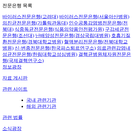
전문은행 목록
바이러스전문은행(고려대)
바이러스전문은행(서울아산병원)
의진균전문은행(가톨릭관동대)
인수공통감염병전문은행(전
북대)
식중독균전문은행(식품의약품안전평가원)
구강세균전
문은행(조선대)
난배양성전문은행(경상국립대병원)
호흡기질
환전문은행(경북대학교병원)
혈액분리전문은행(전북대학교
병원)
신·변종전문은행(한국파스퇴르연구소)
의료관련감염내
성균전문은행(한림대학교성심병원)
결핵균병원체자원전문은
행(국제결핵연구소)
정보광장
자료 게시판
관련 사이트
국내 관련기관
해외 관련기관
관련 법률
소식광장