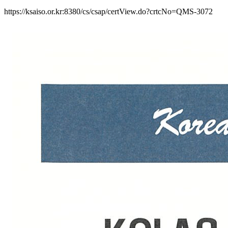
https://ksaiso.or.kr:8380/cs/csap/certView.do?crtcNo=QMS-3072