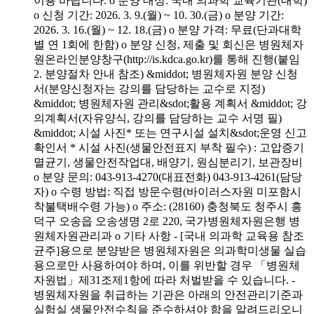
이용 바랍니다. o 분양 대상: 국내 의과학 교육기관(대학)
o 신청 기간: 2026. 3. 9.(월) ~ 10. 30.(금) o 분양 기간:
2026. 3. 16.(월) ~ 12. 18.(금) o 분양 가격: 무료(단과대학
별 연 1회에 한함) o 분양 신청, 제출 및 회신은 병원체자
원온라인분양창구(http://is.kdca.go.kr)를 통해 진행(붙임
2. 분양절차 안내 참조) &middot; 병원체자원 분양 신청
서(분양신청자는 강의를 담당하는 교수로 지정)
&middot; 병원체자원 관리&sdot;활용 계획서 &middot; 강
의계획서(자유양식, 강의를 담당하는 교수 서명 필)
&middot; 시설 사진* 또는 연구시설 설치&sdot;운영 신고
확인서 * 시설 사진(생물안전표지 부착 필수) : 고압증기
멸균기, 생물안전작업대, 배양기, 원심분리기, 보관장비
o 분양 문의: 043-913-4270(대표전화) 043-913-4261(담당
자) o 수령 방법: 직접 방문수령(바이러스자원 미포함시
착불택배수령 가능) o 주소: (28160) 충청북도 청주시 흥
덕구 오송읍 오송생명 2로 220, 국가병원체자원은행 병
원체자원관리과 o 기타 사항 - [국내 의과학 교육용 참조
균주]용으로 분양받은 병원체자원은 의과학미생물 실습
용으로만 사용하여야 하며, 이를 위반할 경우 「병원체
자원법」제31조제1항에 따라 처벌받을 수 있습니다. -
병원체자원을 취급하는 기관은 아래의 안전관리기준과
실험실 생물안전수칙을 준수하셔야 함을 알려드리오니