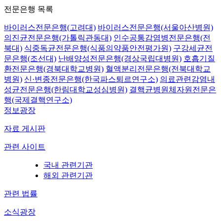
전문은행 목록
바이러스전문은행(고려대)
바이러스전문은행(서울아산병원)
의진균전문은행(가톨릭관동대)
인수공통감염병전문은행(전
북대)
식중독균전문은행(식품의약품안전평가원)
구강세균전
문은행(조선대)
난배양성전문은행(경상국립대병원)
호흡기질
환전문은행(경북대학교병원)
혈액분리전문은행(전북대학교
병원)
신·변종전문은행(한국파스퇴르연구소)
의료관련감염내
성균전문은행(한림대학교성심병원)
결핵균병원체자원전문은
행(국제결핵연구소)
정보광장
자료 게시판
관련 사이트
국내 관련기관
해외 관련기관
관련 법률
소식광장