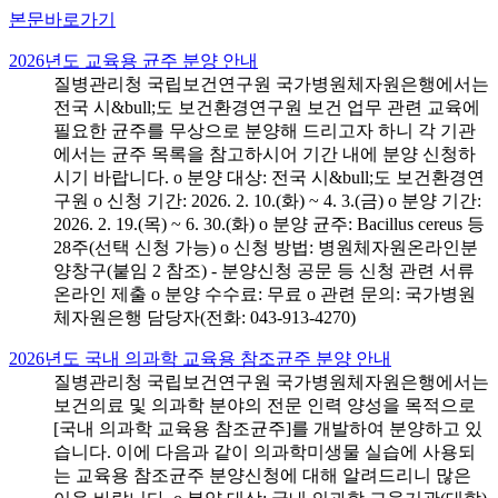
본문바로가기
2026년도 교육용 균주 분양 안내
질병관리청 국립보건연구원 국가병원체자원은행에서는
전국 시&bull;도 보건환경연구원 보건 업무 관련 교육에
필요한 균주를 무상으로 분양해 드리고자 하니 각 기관
에서는 균주 목록을 참고하시어 기간 내에 분양 신청하
시기 바랍니다. o 분양 대상: 전국 시&bull;도 보건환경연
구원 o 신청 기간: 2026. 2. 10.(화) ~ 4. 3.(금) o 분양 기간:
2026. 2. 19.(목) ~ 6. 30.(화) o 분양 균주: Bacillus cereus 등
28주(선택 신청 가능) o 신청 방법: 병원체자원온라인분
양창구(붙임 2 참조) - 분양신청 공문 등 신청 관련 서류
온라인 제출 o 분양 수수료: 무료 o 관련 문의: 국가병원
체자원은행 담당자(전화: 043-913-4270)
2026년도 국내 의과학 교육용 참조균주 분양 안내
질병관리청 국립보건연구원 국가병원체자원은행에서는
보건의료 및 의과학 분야의 전문 인력 양성을 목적으로
[국내 의과학 교육용 참조균주]를 개발하여 분양하고 있
습니다. 이에 다음과 같이 의과학미생물 실습에 사용되
는 교육용 참조균주 분양신청에 대해 알려드리니 많은