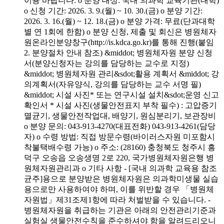
이용 바랍니다. o 분양 대상: 국내 의과학 교육기관(대학)
o 신청 기간: 2026. 3. 9.(월) ~ 10. 30.(금) o 분양 기간:
2026. 3. 16.(월) ~ 12. 18.(금) o 분양 가격: 무료(단과대학
별 연 1회에 한함) o 분양 신청, 제출 및 회신은 병원체자
원온라인분양창구(http://is.kdca.go.kr)를 통해 진행(붙임
2. 분양절차 안내 참조) &middot; 병원체자원 분양 신청
서(분양신청자는 강의를 담당하는 교수로 지정)
&middot; 병원체자원 관리&sdot;활용 계획서 &middot; 강
의계획서(자유양식, 강의를 담당하는 교수 서명 필)
&middot; 시설 사진* 또는 연구시설 설치&sdot;운영 신고
확인서 * 시설 사진(생물안전표지 부착 필수) : 고압증기
멸균기, 생물안전작업대, 배양기, 원심분리기, 보관장비
o 분양 문의: 043-913-4270(대표전화) 043-913-4261(담당
자) o 수령 방법: 직접 방문수령(바이러스자원 미포함시
착불택배수령 가능) o 주소: (28160) 충청북도 청주시 흥
덕구 오송읍 오송생명 2로 220, 국가병원체자원은행 병
원체자원관리과 o 기타 사항 - [국내 의과학 교육용 참조
균주]용으로 분양받은 병원체자원은 의과학미생물 실습
용으로만 사용하여야 하며, 이를 위반할 경우 「병원체
자원법」제31조제1항에 따라 처벌받을 수 있습니다. -
병원체자원을 취급하는 기관은 아래의 안전관리기준과
실험실 생물안전수칙을 준수하셔야 함을 알려드리오니