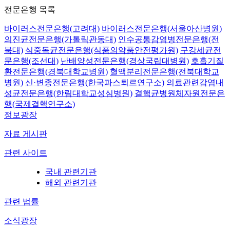
전문은행 목록
바이러스전문은행(고려대)
바이러스전문은행(서울아산병원)
의진균전문은행(가톨릭관동대)
인수공통감염병전문은행(전
북대)
식중독균전문은행(식품의약품안전평가원)
구강세균전
문은행(조선대)
난배양성전문은행(경상국립대병원)
호흡기질
환전문은행(경북대학교병원)
혈액분리전문은행(전북대학교
병원)
신·변종전문은행(한국파스퇴르연구소)
의료관련감염내
성균전문은행(한림대학교성심병원)
결핵균병원체자원전문은
행(국제결핵연구소)
정보광장
자료 게시판
관련 사이트
국내 관련기관
해외 관련기관
관련 법률
소식광장