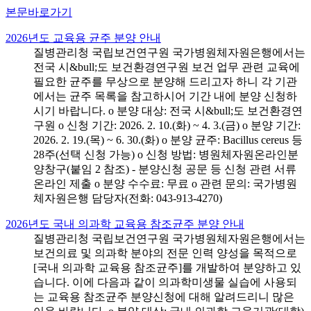
본문바로가기
2026년도 교육용 균주 분양 안내
질병관리청 국립보건연구원 국가병원체자원은행에서는
전국 시&bull;도 보건환경연구원 보건 업무 관련 교육에
필요한 균주를 무상으로 분양해 드리고자 하니 각 기관
에서는 균주 목록을 참고하시어 기간 내에 분양 신청하
시기 바랍니다. o 분양 대상: 전국 시&bull;도 보건환경연
구원 o 신청 기간: 2026. 2. 10.(화) ~ 4. 3.(금) o 분양 기간:
2026. 2. 19.(목) ~ 6. 30.(화) o 분양 균주: Bacillus cereus 등
28주(선택 신청 가능) o 신청 방법: 병원체자원온라인분
양창구(붙임 2 참조) - 분양신청 공문 등 신청 관련 서류
온라인 제출 o 분양 수수료: 무료 o 관련 문의: 국가병원
체자원은행 담당자(전화: 043-913-4270)
2026년도 국내 의과학 교육용 참조균주 분양 안내
질병관리청 국립보건연구원 국가병원체자원은행에서는
보건의료 및 의과학 분야의 전문 인력 양성을 목적으로
[국내 의과학 교육용 참조균주]를 개발하여 분양하고 있
습니다. 이에 다음과 같이 의과학미생물 실습에 사용되
는 교육용 참조균주 분양신청에 대해 알려드리니 많은