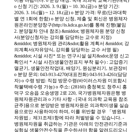
이용 바랍니다. o 분양 대상: 국내 의과학 교육기관(대학)
o 신청 기간: 2026. 3. 9.(월) ~ 10. 30.(금) o 분양 기간:
2026. 3. 16.(월) ~ 12. 18.(금) o 분양 가격: 무료(단과대학
별 연 1회에 한함) o 분양 신청, 제출 및 회신은 병원체자
원온라인분양창구(http://is.kdca.go.kr)를 통해 진행(붙임
2. 분양절차 안내 참조) &middot; 병원체자원 분양 신청
서(분양신청자는 강의를 담당하는 교수로 지정)
&middot; 병원체자원 관리&sdot;활용 계획서 &middot; 강
의계획서(자유양식, 강의를 담당하는 교수 서명 필)
&middot; 시설 사진* 또는 연구시설 설치&sdot;운영 신고
확인서 * 시설 사진(생물안전표지 부착 필수) : 고압증기
멸균기, 생물안전작업대, 배양기, 원심분리기, 보관장비
o 분양 문의: 043-913-4270(대표전화) 043-913-4261(담당
자) o 수령 방법: 직접 방문수령(바이러스자원 미포함시
착불택배수령 가능) o 주소: (28160) 충청북도 청주시 흥
덕구 오송읍 오송생명 2로 220, 국가병원체자원은행 병
원체자원관리과 o 기타 사항 - [국내 의과학 교육용 참조
균주]용으로 분양받은 병원체자원은 의과학미생물 실습
용으로만 사용하여야 하며, 이를 위반할 경우 「병원체
자원법」제31조제1항에 따라 처벌받을 수 있습니다. -
병원체자원을 취급하는 기관은 아래의 안전관리기준과
실험실 생물안전수칙을 준수하셔야 함을 알려드리오니