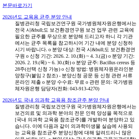
본문바로가기
2026년도 교육용 균주 분양 안내
질병관리청 국립보건연구원 국가병원체자원은행에서는
전국 시&bull;도 보건환경연구원 보건 업무 관련 교육에
필요한 균주를 무상으로 분양해 드리고자 하니 각 기관
에서는 균주 목록을 참고하시어 기간 내에 분양 신청하
시기 바랍니다. o 분양 대상: 전국 시&bull;도 보건환경연
구원 o 신청 기간: 2026. 2. 10.(화) ~ 4. 3.(금) o 분양 기간:
2026. 2. 19.(목) ~ 6. 30.(화) o 분양 균주: Bacillus cereus 등
28주(선택 신청 가능) o 신청 방법: 병원체자원온라인분
양창구(붙임 2 참조) - 분양신청 공문 등 신청 관련 서류
온라인 제출 o 분양 수수료: 무료 o 관련 문의: 국가병원
체자원은행 담당자(전화: 043-913-4270)
2026년도 국내 의과학 교육용 참조균주 분양 안내
질병관리청 국립보건연구원 국가병원체자원은행에서는
보건의료 및 의과학 분야의 전문 인력 양성을 목적으로
[국내 의과학 교육용 참조균주]를 개발하여 분양하고 있
습니다. 이에 다음과 같이 의과학미생물 실습에 사용되
는 교육용 참조균주 분양신청에 대해 알려드리니 많은