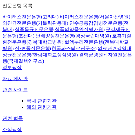
전문은행 목록
바이러스전문은행(고려대)
바이러스전문은행(서울아산병원)
의진균전문은행(가톨릭관동대)
인수공통감염병전문은행(전
북대)
식중독균전문은행(식품의약품안전평가원)
구강세균전
문은행(조선대)
난배양성전문은행(경상국립대병원)
호흡기질
환전문은행(경북대학교병원)
혈액분리전문은행(전북대학교
병원)
신·변종전문은행(한국파스퇴르연구소)
의료관련감염내
성균전문은행(한림대학교성심병원)
결핵균병원체자원전문은
행(국제결핵연구소)
정보광장
자료 게시판
관련 사이트
국내 관련기관
해외 관련기관
관련 법률
소식광장