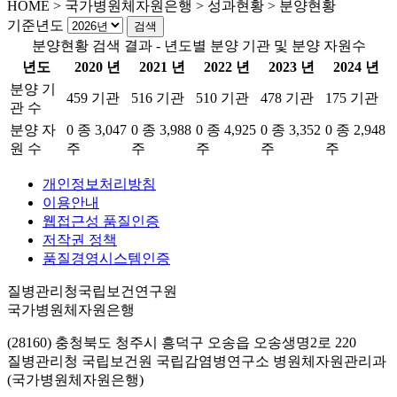
HOME
>
국가병원체자원은행 >
성과현황 >
분양현황
기준년도
분양현황 검색 결과 - 년도별 분양 기관 및 분양 자원수
년도
2020 년
2021 년
2022 년
2023 년
2024 년
분양 기
459 기관
516 기관
510 기관
478 기관
175 기관
관 수
분양 자
0 종 3,047
0 종 3,988
0 종 4,925
0 종 3,352
0 종 2,948
원 수
주
주
주
주
주
개인정보처리방침
이용안내
웹접근성 품질인증
저작권 정책
품질경영시스템인증
질병관리청국립보건연구원
국가병원체자원은행
(28160) 충청북도 청주시 흥덕구 오송읍 오송생명2로 220
질병관리청 국립보건원 국립감염병연구소 병원체자원관리과
(국가병원체자원은행)