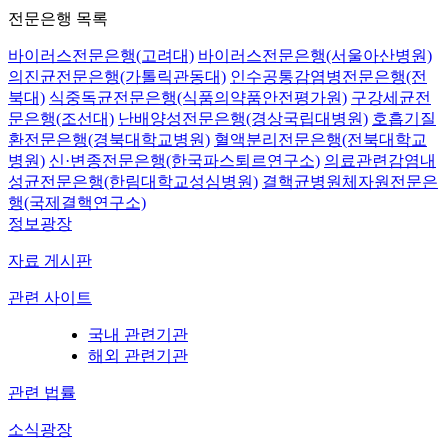
전문은행 목록
바이러스전문은행(고려대)
바이러스전문은행(서울아산병원)
의진균전문은행(가톨릭관동대)
인수공통감염병전문은행(전
북대)
식중독균전문은행(식품의약품안전평가원)
구강세균전
문은행(조선대)
난배양성전문은행(경상국립대병원)
호흡기질
환전문은행(경북대학교병원)
혈액분리전문은행(전북대학교
병원)
신·변종전문은행(한국파스퇴르연구소)
의료관련감염내
성균전문은행(한림대학교성심병원)
결핵균병원체자원전문은
행(국제결핵연구소)
정보광장
자료 게시판
관련 사이트
국내 관련기관
해외 관련기관
관련 법률
소식광장