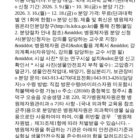
이용 바랍니다. o 분양 대상: 국내 의과학 교육기관(대학)
o 신청 기간: 2026. 3. 9.(월) ~ 10. 30.(금) o 분양 기간:
2026. 3. 16.(월) ~ 12. 18.(금) o 분양 가격: 무료(단과대학
별 연 1회에 한함) o 분양 신청, 제출 및 회신은 병원체자
원온라인분양창구(http://is.kdca.go.kr)를 통해 진행(붙임
2. 분양절차 안내 참조) &middot; 병원체자원 분양 신청
서(분양신청자는 강의를 담당하는 교수로 지정)
&middot; 병원체자원 관리&sdot;활용 계획서 &middot; 강
의계획서(자유양식, 강의를 담당하는 교수 서명 필)
&middot; 시설 사진* 또는 연구시설 설치&sdot;운영 신고
확인서 * 시설 사진(생물안전표지 부착 필수) : 고압증기
멸균기, 생물안전작업대, 배양기, 원심분리기, 보관장비
o 분양 문의: 043-913-4270(대표전화) 043-913-4261(담당
자) o 수령 방법: 직접 방문수령(바이러스자원 미포함시
착불택배수령 가능) o 주소: (28160) 충청북도 청주시 흥
덕구 오송읍 오송생명 2로 220, 국가병원체자원은행 병
원체자원관리과 o 기타 사항 - [국내 의과학 교육용 참조
균주]용으로 분양받은 병원체자원은 의과학미생물 실습
용으로만 사용하여야 하며, 이를 위반할 경우 「병원체
자원법」제31조제1항에 따라 처벌받을 수 있습니다. -
병원체자원을 취급하는 기관은 아래의 안전관리기준과
실험실 생물안전수칙을 준수하셔야 함을 알려드리오니