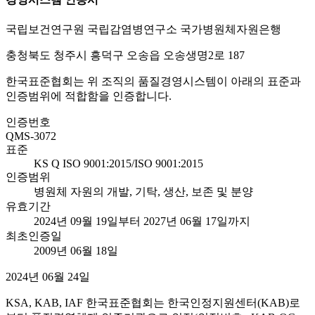
국립보건연구원 국립감염병연구소 국가병원체자원은행
충청북도 청주시 흥덕구 오송읍 오송생명2로 187
한국표준협회는 위 조직의 품질경영시스템이 아래의 표준과
인증범위에 적합함을 인증합니다.
인증번호
QMS-3072
표준
KS Q ISO 9001:2015/ISO 9001:2015
인증범위
병원체 자원의 개발, 기탁, 생산, 보존 및 분양
유효기간
2024년 09월 19일부터 2027년 06월 17일까지
최초인증일
2009년 06월 18일
2024년 06월 24일
KSA, KAB, IAF 한국표준협회는 한국인정지원센터(KAB)로