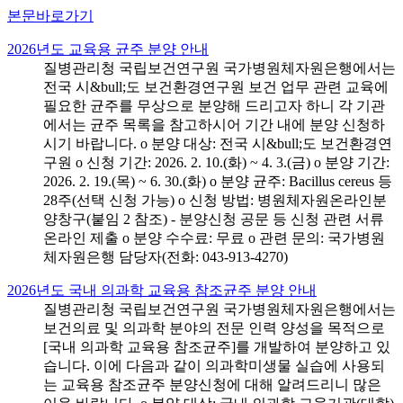
본문바로가기
2026년도 교육용 균주 분양 안내
질병관리청 국립보건연구원 국가병원체자원은행에서는
전국 시&bull;도 보건환경연구원 보건 업무 관련 교육에
필요한 균주를 무상으로 분양해 드리고자 하니 각 기관
에서는 균주 목록을 참고하시어 기간 내에 분양 신청하
시기 바랍니다. o 분양 대상: 전국 시&bull;도 보건환경연
구원 o 신청 기간: 2026. 2. 10.(화) ~ 4. 3.(금) o 분양 기간:
2026. 2. 19.(목) ~ 6. 30.(화) o 분양 균주: Bacillus cereus 등
28주(선택 신청 가능) o 신청 방법: 병원체자원온라인분
양창구(붙임 2 참조) - 분양신청 공문 등 신청 관련 서류
온라인 제출 o 분양 수수료: 무료 o 관련 문의: 국가병원
체자원은행 담당자(전화: 043-913-4270)
2026년도 국내 의과학 교육용 참조균주 분양 안내
질병관리청 국립보건연구원 국가병원체자원은행에서는
보건의료 및 의과학 분야의 전문 인력 양성을 목적으로
[국내 의과학 교육용 참조균주]를 개발하여 분양하고 있
습니다. 이에 다음과 같이 의과학미생물 실습에 사용되
는 교육용 참조균주 분양신청에 대해 알려드리니 많은