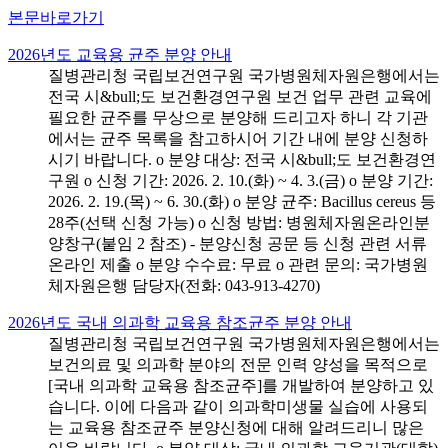
본문바로가기
2026년도 교육용 균주 분양 안내
질병관리청 국립보건연구원 국가병원체자원은행에서는
전국 시&bull;도 보건환경연구원 보건 업무 관련 교육에
필요한 균주를 무상으로 분양해 드리고자 하니 각 기관
에서는 균주 목록을 참고하시어 기간 내에 분양 신청하
시기 바랍니다. o 분양 대상: 전국 시&bull;도 보건환경연
구원 o 신청 기간: 2026. 2. 10.(화) ~ 4. 3.(금) o 분양 기간:
2026. 2. 19.(목) ~ 6. 30.(화) o 분양 균주: Bacillus cereus 등
28주(선택 신청 가능) o 신청 방법: 병원체자원온라인분
양창구(붙임 2 참조) - 분양신청 공문 등 신청 관련 서류
온라인 제출 o 분양 수수료: 무료 o 관련 문의: 국가병원
체자원은행 담당자(전화: 043-913-4270)
2026년도 국내 의과학 교육용 참조균주 분양 안내
질병관리청 국립보건연구원 국가병원체자원은행에서는
보건의료 및 의과학 분야의 전문 인력 양성을 목적으로
[국내 의과학 교육용 참조균주]를 개발하여 분양하고 있
습니다. 이에 다음과 같이 의과학미생물 실습에 사용되
는 교육용 참조균주 분양신청에 대해 알려드리니 많은