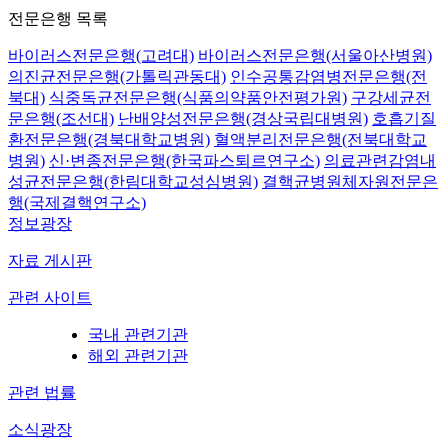
전문은행 목록
바이러스전문은행(고려대)
바이러스전문은행(서울아산병원)
의진균전문은행(가톨릭관동대)
인수공통감염병전문은행(전
북대)
식중독균전문은행(식품의약품안전평가원)
구강세균전
문은행(조선대)
난배양성전문은행(경상국립대병원)
호흡기질
환전문은행(경북대학교병원)
혈액분리전문은행(전북대학교
병원)
신·변종전문은행(한국파스퇴르연구소)
의료관련감염내
성균전문은행(한림대학교성심병원)
결핵균병원체자원전문은
행(국제결핵연구소)
정보광장
자료 게시판
관련 사이트
국내 관련기관
해외 관련기관
관련 법률
소식광장