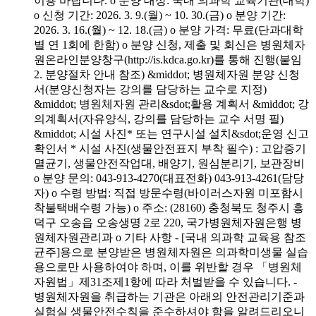
이용 바랍니다. o 분양 대상: 국내 의과학 교육기관(대학)
o 신청 기간: 2026. 3. 9.(월) ~ 10. 30.(금) o 분양 기간:
2026. 3. 16.(월) ~ 12. 18.(금) o 분양 가격: 무료(단과대학
별 연 1회에 한함) o 분양 신청, 제출 및 회신은 병원체자
원온라인분양창구(http://is.kdca.go.kr)를 통해 진행(붙임
2. 분양절차 안내 참조) &middot; 병원체자원 분양 신청
서(분양신청자는 강의를 담당하는 교수로 지정)
&middot; 병원체자원 관리&sdot;활용 계획서 &middot; 강
의계획서(자유양식, 강의를 담당하는 교수 서명 필)
&middot; 시설 사진* 또는 연구시설 설치&sdot;운영 신고
확인서 * 시설 사진(생물안전표지 부착 필수) : 고압증기
멸균기, 생물안전작업대, 배양기, 원심분리기, 보관장비
o 분양 문의: 043-913-4270(대표전화) 043-913-4261(담당
자) o 수령 방법: 직접 방문수령(바이러스자원 미포함시
착불택배수령 가능) o 주소: (28160) 충청북도 청주시 흥
덕구 오송읍 오송생명 2로 220, 국가병원체자원은행 병
원체자원관리과 o 기타 사항 - [국내 의과학 교육용 참조
균주]용으로 분양받은 병원체자원은 의과학미생물 실습
용으로만 사용하여야 하며, 이를 위반할 경우 「병원체
자원법」제31조제1항에 따라 처벌받을 수 있습니다. -
병원체자원을 취급하는 기관은 아래의 안전관리기준과
실험실 생물안전수칙을 준수하셔야 함을 알려드리오니