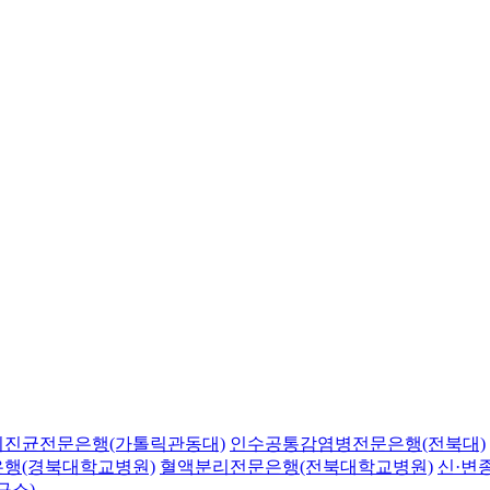
의진균전문은행(가톨릭관동대)
인수공통감염병전문은행(전북대)
행(경북대학교병원)
혈액분리전문은행(전북대학교병원)
신·변
구소)