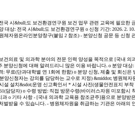
시&bull;도 보건환경연구원 보건 업무 관련 교육에 필요한 
&bull;도 보건환경연구원 o 신청 기간: 2026. 2. 10.(화) ~ 4. 3.
신청 방법: 병원체자원온라인분양창구(붙임 2 참조) - 분양신청 공문 등 신
료 및 의과학 분야의 전문 인력 양성을 목적으로 [국내 의과
에 대해 알려드리니 많은 이용 바랍니다. o 분양 대상: 국내 의과학 교
금) o 분양 가격: 무료(단과대학별 연 1회에 한함) o 분양 신청, 제출 및 회신
서(분양신청자는 강의를 담당하는 교수로 지정) &middot; 병원체자원
 연구시설 설치&sdot;운영 신고확인서 * 시설 사진(생물안전표지 부
913-4261(담당자) o 수령 방법: 직접 방문수령(바이러스자원 미포함시
리과 o 기타 사항 - [국내 의과학 교육용 참조균주]용으로 분
처벌받을 수 있습니다. - 병원체자원을 취급하는 기관은 아래