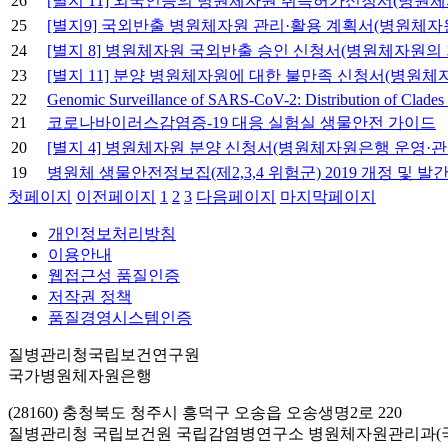
26
[별지 11] 외국인등의 병원체자원 취득허가신청서(병원체
25
[별지9] 국외반출 병원체자원 관리·활용 계획서(병원체자
24
[별지 8] 병원체자원 국외반출 승인 신청서(병원체자원의 
23
[별지 11] 분양 병원체자원에 대한 불만족 신청서(병원체
22
Genomic Surveillance of SARS-CoV-2: Distribution of Clades 
21
코로나바이러스감염증-19 대응 실험실 생물안전 가이드
20
[별지 4] 병원체자원 분양 신청서(병원체자원은행 운영·관
19
병원체 생물안전정보집(제2,3,4 위험군) 2019 개정 및 발
첫페이지
이전페이지
1
2
3
다음페이지
마지막페이지
개인정보처리방침
이용안내
웹접근성 품질인증
저작권 정책
품질경영시스템인증
질병관리청국립보건연구원
국가병원체자원은행
(28160) 충청북도 청주시 흥덕구 오송읍 오송생명2로 220
질병관리청 국립보건원 국립감염병연구소 병원체자원관리과(