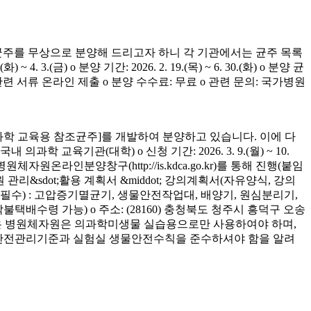
균주를 무상으로 분양해 드리고자 하니 각 기관에서는 균주 목록
(금) o 분양 기간: 2026. 2. 19.(목) ~ 6. 30.(화) o 분양 균
청 관련 서류 온라인 제출 o 분양 수수료: 무료 o 관련 문의: 국가병원
학 교육용 참조균주]를 개발하여 분양하고 있습니다. 이에 다
육기관(대학) o 신청 기간: 2026. 3. 9.(월) ~ 10.
은 병원체자원온라인분양창구(http://is.kdca.go.kr)를 통해 진행(붙임
 관리&sdot;활용 계획서 &middot; 강의계획서(자유양식, 강의
착 필수) : 고압증기멸균기, 생물안전작업대, 배양기, 원심분리기,
 착불택배수령 가능) o 주소: (28160) 충청북도 청주시 흥덕구 오송
양받은 병원체자원은 의과학미생물 실습용으로만 사용하여야 하며,
의 안전관리기준과 실험실 생물안전수칙을 준수하셔야 함을 알려