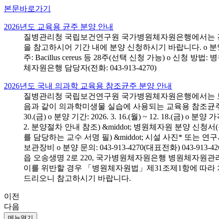
본문바로가기
2026년도 교육용 균주 분양 안내
질병관리청 국립보건연구원 국가병원체자원은행에서는 전국 
을 참고하시어 기간 내에 분양 신청하시기 바랍니다. o 분양 대상: 전국 시
주: Bacillus cereus 등 28주(선택 신청 가능) o 
체자원은행 담당자(전화: 043-913-4270)
2026년도 국내 의과학 교육용 참조균주 분양 안내
질병관리청 국립보건연구원 국가병원체자원은행에서는 보건의
음과 같이 의과학미생물 실습에 사용되는 교육용 참조균주 분양신청
30.(금) o 분양 기간: 2026. 3. 16.(월) ~ 12. 18.(
2. 분양절차 안내 참조) &middot; 병원체자원 분양 신청
를 담당하는 교수 서명 필) &middot; 시설 사진* 또는
보관장비 o 분양 문의: 043-913-4270(대표전화) 043-
읍 오송생명 2로 220, 국가병원체자원은행 병원체자원관
이를 위반할 경우 「병원체자원법」제31조제1항에 따라 
드리오니 참고하시기 바랍니다.
이전
다음
메뉴열기