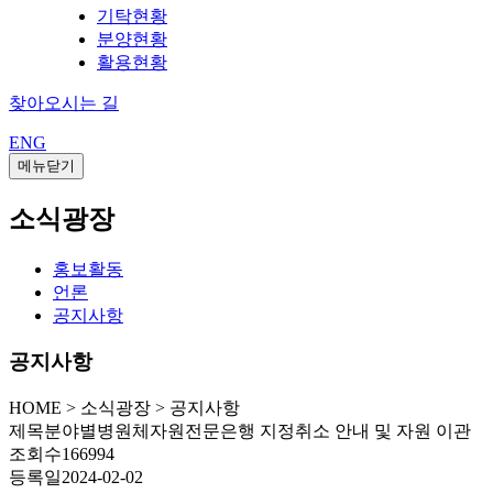
기탁현황
분양현황
활용현황
찾아오시는 길
ENG
메뉴닫기
소식광장
홍보활동
언론
공지사항
공지사항
HOME
>
소식광장 >
공지사항
제목
분야별병원체자원전문은행 지정취소 안내 및 자원 이관
조회수
166994
등록일
2024-02-02