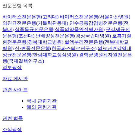
전문은행 목록
바이러스전문은행(고려대)
바이러스전문은행(서울아산병원)
의진균전문은행(가톨릭관동대)
인수공통감염병전문은행(전
북대)
식중독균전문은행(식품의약품안전평가원)
구강세균전
문은행(조선대)
난배양성전문은행(경상국립대병원)
호흡기질
환전문은행(경북대학교병원)
혈액분리전문은행(전북대학교
병원)
신·변종전문은행(한국파스퇴르연구소)
의료관련감염내
성균전문은행(한림대학교성심병원)
결핵균병원체자원전문은
행(국제결핵연구소)
정보광장
자료 게시판
관련 사이트
국내 관련기관
해외 관련기관
관련 법률
소식광장