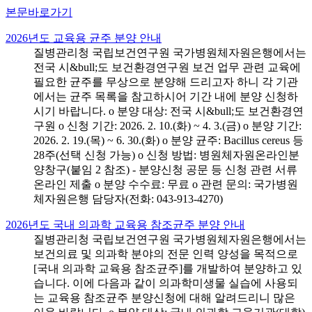
본문바로가기
2026년도 교육용 균주 분양 안내
질병관리청 국립보건연구원 국가병원체자원은행에서는
전국 시&bull;도 보건환경연구원 보건 업무 관련 교육에
필요한 균주를 무상으로 분양해 드리고자 하니 각 기관
에서는 균주 목록을 참고하시어 기간 내에 분양 신청하
시기 바랍니다. o 분양 대상: 전국 시&bull;도 보건환경연
구원 o 신청 기간: 2026. 2. 10.(화) ~ 4. 3.(금) o 분양 기간:
2026. 2. 19.(목) ~ 6. 30.(화) o 분양 균주: Bacillus cereus 등
28주(선택 신청 가능) o 신청 방법: 병원체자원온라인분
양창구(붙임 2 참조) - 분양신청 공문 등 신청 관련 서류
온라인 제출 o 분양 수수료: 무료 o 관련 문의: 국가병원
체자원은행 담당자(전화: 043-913-4270)
2026년도 국내 의과학 교육용 참조균주 분양 안내
질병관리청 국립보건연구원 국가병원체자원은행에서는
보건의료 및 의과학 분야의 전문 인력 양성을 목적으로
[국내 의과학 교육용 참조균주]를 개발하여 분양하고 있
습니다. 이에 다음과 같이 의과학미생물 실습에 사용되
는 교육용 참조균주 분양신청에 대해 알려드리니 많은