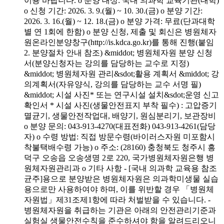
이용 바랍니다. o 분양 대상: 국내 의과학 교육기관(대학)
o 신청 기간: 2026. 3. 9.(월) ~ 10. 30.(금) o 분양 기간:
2026. 3. 16.(월) ~ 12. 18.(금) o 분양 가격: 무료(단과대학
별 연 1회에 한함) o 분양 신청, 제출 및 회신은 병원체자
원온라인분양창구(http://is.kdca.go.kr)를 통해 진행(붙임
2. 분양절차 안내 참조) &middot; 병원체자원 분양 신청
서(분양신청자는 강의를 담당하는 교수로 지정)
&middot; 병원체자원 관리&sdot;활용 계획서 &middot; 강
의계획서(자유양식, 강의를 담당하는 교수 서명 필)
&middot; 시설 사진* 또는 연구시설 설치&sdot;운영 신고
확인서 * 시설 사진(생물안전표지 부착 필수) : 고압증기
멸균기, 생물안전작업대, 배양기, 원심분리기, 보관장비
o 분양 문의: 043-913-4270(대표전화) 043-913-4261(담당
자) o 수령 방법: 직접 방문수령(바이러스자원 미포함시
착불택배수령 가능) o 주소: (28160) 충청북도 청주시 흥
덕구 오송읍 오송생명 2로 220, 국가병원체자원은행 병
원체자원관리과 o 기타 사항 - [국내 의과학 교육용 참조
균주]용으로 분양받은 병원체자원은 의과학미생물 실습
용으로만 사용하여야 하며, 이를 위반할 경우 「병원체
자원법」제31조제1항에 따라 처벌받을 수 있습니다. -
병원체자원을 취급하는 기관은 아래의 안전관리기준과
실험실 생물안전수칙을 준수하셔야 함을 알려드리오니