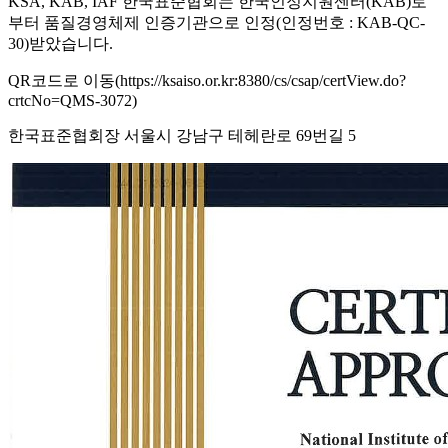
KSA, KAB, IAF 한국표준협회는 한국인정지원센터(KAB)로
부터 품질경영체제 인증기관으로 인정(인정번호 : KAB-QC-
30)받았습니다.
QR코드로 이동(https://ksaiso.or.kr:8380/cs/csap/certView.do?
crtcNo=QMS-3072)
한국표준협회장 서울시 강남구 테헤란로 69번길 5