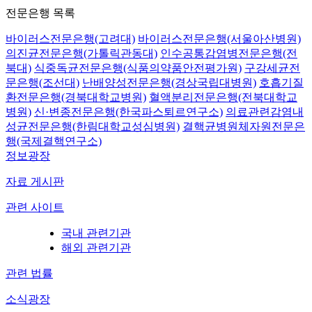
전문은행 목록
바이러스전문은행(고려대)
바이러스전문은행(서울아산병원)
의진균전문은행(가톨릭관동대)
인수공통감염병전문은행(전
북대)
식중독균전문은행(식품의약품안전평가원)
구강세균전
문은행(조선대)
난배양성전문은행(경상국립대병원)
호흡기질
환전문은행(경북대학교병원)
혈액분리전문은행(전북대학교
병원)
신·변종전문은행(한국파스퇴르연구소)
의료관련감염내
성균전문은행(한림대학교성심병원)
결핵균병원체자원전문은
행(국제결핵연구소)
정보광장
자료 게시판
관련 사이트
국내 관련기관
해외 관련기관
관련 법률
소식광장