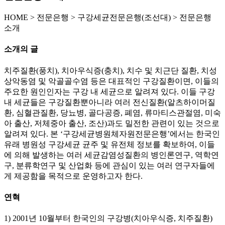
HOME
>
전문은행 >
구강세균전문은행(조선대) >
전문은행
소개
소개의 글
치주질환(풍치), 치아우식증(충치), 치수 및 치근단 질환, 치성
상악동염 및 악골골수염 등은 대표적인 구강질환이면, 이들의
주요한 원인인자는 구강 내 세균으로 알려져 있다. 이들 구강
내 세균들은 구강질환뿐아니라 여러 전신질환(알츠하이머질
환, 심혈관질환, 당뇨병, 골다공증, 폐염, 류마티스관절염, 미숙
아 출산, 저체중아 출산, 조산)과도 밀전한 관련이 있는 것으로
알려져 있다. 본 ‘구강세균병원체자원전문은행’에서는 한국인
유래 병원성 구강세균 균주 및 유전체 정보를 확보하여, 이들
에 의해 발생하는 여러 세균감염성질환의 병인론연구, 역학연
구, 분류학연구 및 산업화 등에 관심이 있는 여러 연구자들에
게 제공함을 목적으로 운영하고자 한다.
연혁
1) 2001년 10월부터 한국인의 구강병(치아우식증, 치주질환)