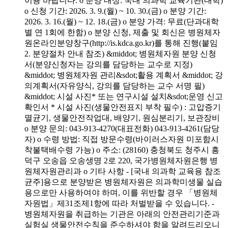
이용 바랍니다. o 분양 대상: 국내 의과학 교육기관(대학)
o 신청 기간: 2026. 3. 9.(월) ~ 10. 30.(금) o 분양 기간:
2026. 3. 16.(월) ~ 12. 18.(금) o 분양 가격: 무료(단과대학
별 연 1회에 한함) o 분양 신청, 제출 및 회신은 병원체자
원온라인분양창구(http://is.kdca.go.kr)를 통해 진행(붙임
2. 분양절차 안내 참조) &middot; 병원체자원 분양 신청
서(분양신청자는 강의를 담당하는 교수로 지정)
&middot; 병원체자원 관리&sdot;활용 계획서 &middot; 강
의계획서(자유양식, 강의를 담당하는 교수 서명 필)
&middot; 시설 사진* 또는 연구시설 설치&sdot;운영 신고
확인서 * 시설 사진(생물안전표지 부착 필수) : 고압증기
멸균기, 생물안전작업대, 배양기, 원심분리기, 보관장비
o 분양 문의: 043-913-4270(대표전화) 043-913-4261(담당
자) o 수령 방법: 직접 방문수령(바이러스자원 미포함시
착불택배수령 가능) o 주소: (28160) 충청북도 청주시 흥
덕구 오송읍 오송생명 2로 220, 국가병원체자원은행 병
원체자원관리과 o 기타 사항 - [국내 의과학 교육용 참조
균주]용으로 분양받은 병원체자원은 의과학미생물 실습
용으로만 사용하여야 하며, 이를 위반할 경우 「병원체
자원법」제31조제1항에 따라 처벌받을 수 있습니다. -
병원체자원을 취급하는 기관은 아래의 안전관리기준과
실험실 생물안전수칙을 준수하셔야 함을 알려드리오니