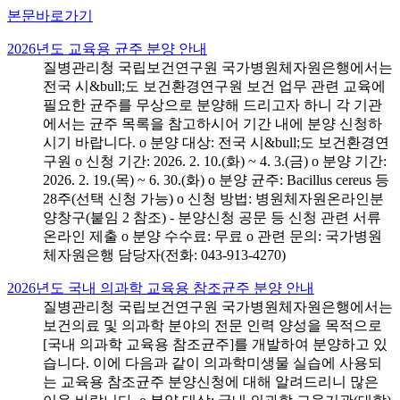
본문바로가기
2026년도 교육용 균주 분양 안내
질병관리청 국립보건연구원 국가병원체자원은행에서는
전국 시&bull;도 보건환경연구원 보건 업무 관련 교육에
필요한 균주를 무상으로 분양해 드리고자 하니 각 기관
에서는 균주 목록을 참고하시어 기간 내에 분양 신청하
시기 바랍니다. o 분양 대상: 전국 시&bull;도 보건환경연
구원 o 신청 기간: 2026. 2. 10.(화) ~ 4. 3.(금) o 분양 기간:
2026. 2. 19.(목) ~ 6. 30.(화) o 분양 균주: Bacillus cereus 등
28주(선택 신청 가능) o 신청 방법: 병원체자원온라인분
양창구(붙임 2 참조) - 분양신청 공문 등 신청 관련 서류
온라인 제출 o 분양 수수료: 무료 o 관련 문의: 국가병원
체자원은행 담당자(전화: 043-913-4270)
2026년도 국내 의과학 교육용 참조균주 분양 안내
질병관리청 국립보건연구원 국가병원체자원은행에서는
보건의료 및 의과학 분야의 전문 인력 양성을 목적으로
[국내 의과학 교육용 참조균주]를 개발하여 분양하고 있
습니다. 이에 다음과 같이 의과학미생물 실습에 사용되
는 교육용 참조균주 분양신청에 대해 알려드리니 많은