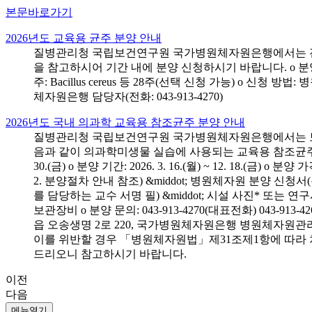
본문바로가기
2026년도 교육용 균주 분양 안내
질병관리청 국립보건연구원 국가병원체자원은행에서는 전국 
을 참고하시어 기간 내에 분양 신청하시기 바랍니다. o 분양 대상: 전국 시
주: Bacillus cereus 등 28주(선택 신청 가능) o 
체자원은행 담당자(전화: 043-913-4270)
2026년도 국내 의과학 교육용 참조균주 분양 안내
질병관리청 국립보건연구원 국가병원체자원은행에서는 보건의
음과 같이 의과학미생물 실습에 사용되는 교육용 참조균주 분양신청
30.(금) o 분양 기간: 2026. 3. 16.(월) ~ 12. 18.(
2. 분양절차 안내 참조) &middot; 병원체자원 분양 신청
를 담당하는 교수 서명 필) &middot; 시설 사진* 또는
보관장비 o 분양 문의: 043-913-4270(대표전화) 043-
읍 오송생명 2로 220, 국가병원체자원은행 병원체자원관
이를 위반할 경우 「병원체자원법」제31조제1항에 따라 
드리오니 참고하시기 바랍니다.
이전
다음
메뉴열기