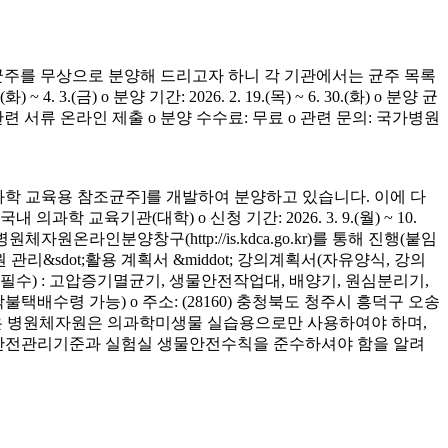
균주를 무상으로 분양해 드리고자 하니 각 기관에서는 균주 목록
(금) o 분양 기간: 2026. 2. 19.(목) ~ 6. 30.(화) o 분양 균
청 관련 서류 온라인 제출 o 분양 수수료: 무료 o 관련 문의: 국가병원
학 교육용 참조균주]를 개발하여 분양하고 있습니다. 이에 다
육기관(대학) o 신청 기간: 2026. 3. 9.(월) ~ 10.
은 병원체자원온라인분양창구(http://is.kdca.go.kr)를 통해 진행(붙임
 관리&sdot;활용 계획서 &middot; 강의계획서(자유양식, 강의
착 필수) : 고압증기멸균기, 생물안전작업대, 배양기, 원심분리기,
 착불택배수령 가능) o 주소: (28160) 충청북도 청주시 흥덕구 오송
양받은 병원체자원은 의과학미생물 실습용으로만 사용하여야 하며,
의 안전관리기준과 실험실 생물안전수칙을 준수하셔야 함을 알려