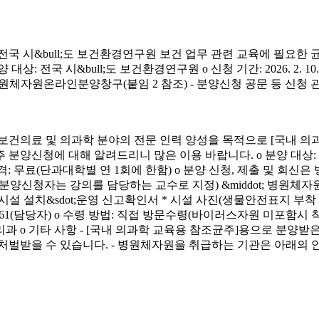
시&bull;도 보건환경연구원 보건 업무 관련 교육에 필요한 
&bull;도 보건환경연구원 o 신청 기간: 2026. 2. 10.(화) ~ 4. 3.
신청 방법: 병원체자원온라인분양창구(붙임 2 참조) - 분양신청 공문 등 신
료 및 의과학 분야의 전문 인력 양성을 목적으로 [국내 의과
에 대해 알려드리니 많은 이용 바랍니다. o 분양 대상: 국내 의과학 교
금) o 분양 가격: 무료(단과대학별 연 1회에 한함) o 분양 신청, 제출 및 회신
서(분양신청자는 강의를 담당하는 교수로 지정) &middot; 병원체자원
 연구시설 설치&sdot;운영 신고확인서 * 시설 사진(생물안전표지 부
913-4261(담당자) o 수령 방법: 직접 방문수령(바이러스자원 미포함시
리과 o 기타 사항 - [국내 의과학 교육용 참조균주]용으로 분
처벌받을 수 있습니다. - 병원체자원을 취급하는 기관은 아래