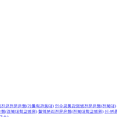
의진균전문은행(가톨릭관동대)
인수공통감염병전문은행(전북대)
행(경북대학교병원)
혈액분리전문은행(전북대학교병원)
신·변
구소)