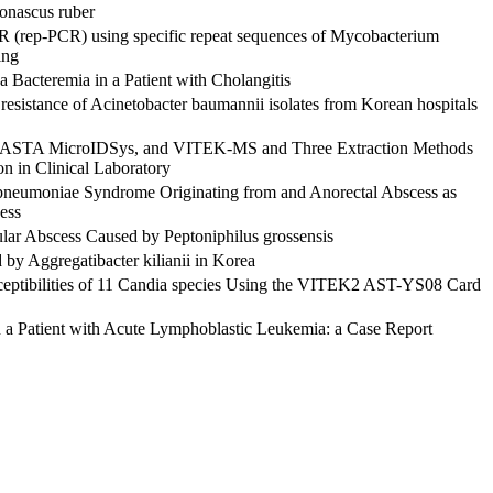
Monascus ruber
R (rep-PCR) using specific repeat sequences of Mycobacterium
ing
a Bacteremia in a Patient with Cholangitis
 resistance of Acinetobacter baumannii isolates from Korean hospitals
r, ASTA MicroIDSys, and VITEK-MS and Three Extraction Methods
on in Clinical Laboratory
 pneumoniae Syndrome Originating from and Anorectal Abscess as
ess
tular Abscess Caused by Peptoniphilus grossensis
d by Aggregatibacter kilianii in Korea
ceptibilities of 11 Candia species Using the VITEK2 AST-YS08 Card
in a Patient with Acute Lymphoblastic Leukemia: a Case Report