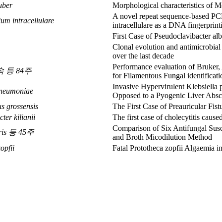
uber
Morphological characteristics of 
A novel repeat sequence-based PC
um intracellulare
intracellulare as a DNA fingerprint
First Case of Pseudoclavibacter alb
Clonal evolution and antimicrobial
over the last decade
Performance evaluation of Bruke
us속 등 84주
for Filamentous Fungal identificati
Invasive Hypervirulent Klebsiella
pneumoniae
Opposed to a Pyogenic Liver Absc
s grossensis
The First Case of Preauricular Fis
ter kilianii
The first case of cholecytitis cause
Comparison of Six Antifungal Sus
ris 등 45주
and Broth Micodilution Method
opfii
Fatal Prototheca zopfii Algaemia 