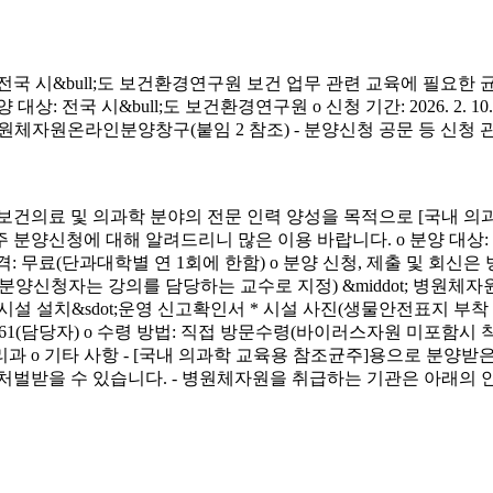
시&bull;도 보건환경연구원 보건 업무 관련 교육에 필요한 
&bull;도 보건환경연구원 o 신청 기간: 2026. 2. 10.(화) ~ 4. 3.
신청 방법: 병원체자원온라인분양창구(붙임 2 참조) - 분양신청 공문 등 신
료 및 의과학 분야의 전문 인력 양성을 목적으로 [국내 의과
에 대해 알려드리니 많은 이용 바랍니다. o 분양 대상: 국내 의과학 교
금) o 분양 가격: 무료(단과대학별 연 1회에 한함) o 분양 신청, 제출 및 회신
서(분양신청자는 강의를 담당하는 교수로 지정) &middot; 병원체자원
 연구시설 설치&sdot;운영 신고확인서 * 시설 사진(생물안전표지 부
913-4261(담당자) o 수령 방법: 직접 방문수령(바이러스자원 미포함시
리과 o 기타 사항 - [국내 의과학 교육용 참조균주]용으로 분
처벌받을 수 있습니다. - 병원체자원을 취급하는 기관은 아래