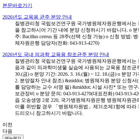
본문바로가기
2026년도 교육용 균주 분양 안내
질병관리청 국립보건연구원 국가병원체자원은행에서는 전국 
을 참고하시어 기간 내에 분양 신청하시기 바랍니다. o 분양 대상: 전국 시
주: Bacillus cereus 등 28주(선택 신청 가능) o 
체자원은행 담당자(전화: 043-913-4270)
2026년도 국내 의과학 교육용 참조균주 분양 안내
질병관리청 국립보건연구원 국가병원체자원은행에서는 보건의
음과 같이 의과학미생물 실습에 사용되는 교육용 참조균주 분양신청
30.(금) o 분양 기간: 2026. 3. 16.(월) ~ 12. 18.(
2. 분양절차 안내 참조) &middot; 병원체자원 분양 신청
를 담당하는 교수 서명 필) &middot; 시설 사진* 또는
보관장비 o 분양 문의: 043-913-4270(대표전화) 043-
읍 오송생명 2로 220, 국가병원체자원은행 병원체자원관
이를 위반할 경우 「병원체자원법」제31조제1항에 따라 
드리오니 참고하시기 바랍니다.
이전
다음
메뉴열기