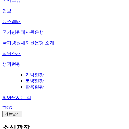
국제교류
연보
뉴스레터
국가병원체자원은행
국가병원체자원은행 소개
직원소개
성과현황
기탁현황
분양현황
활용현황
찾아오시는 길
ENG
메뉴닫기
소식광장