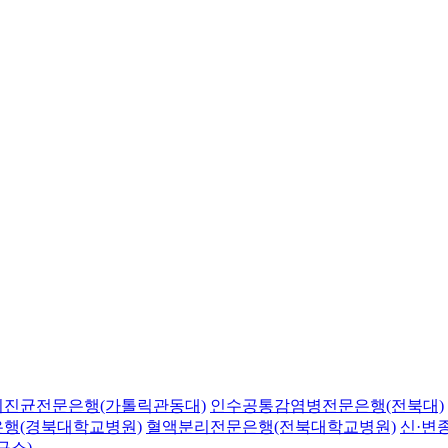
의진균전문은행(가톨릭관동대)
인수공통감염병전문은행(전북대)
행(경북대학교병원)
혈액분리전문은행(전북대학교병원)
신·변
구소)