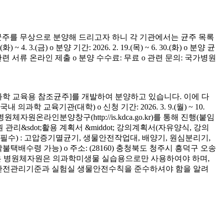
균주를 무상으로 분양해 드리고자 하니 각 기관에서는 균주 목록
(금) o 분양 기간: 2026. 2. 19.(목) ~ 6. 30.(화) o 분양 균
청 관련 서류 온라인 제출 o 분양 수수료: 무료 o 관련 문의: 국가병원
학 교육용 참조균주]를 개발하여 분양하고 있습니다. 이에 다
육기관(대학) o 신청 기간: 2026. 3. 9.(월) ~ 10.
은 병원체자원온라인분양창구(http://is.kdca.go.kr)를 통해 진행(붙임
 관리&sdot;활용 계획서 &middot; 강의계획서(자유양식, 강의
착 필수) : 고압증기멸균기, 생물안전작업대, 배양기, 원심분리기,
 착불택배수령 가능) o 주소: (28160) 충청북도 청주시 흥덕구 오송
양받은 병원체자원은 의과학미생물 실습용으로만 사용하여야 하며,
의 안전관리기준과 실험실 생물안전수칙을 준수하셔야 함을 알려