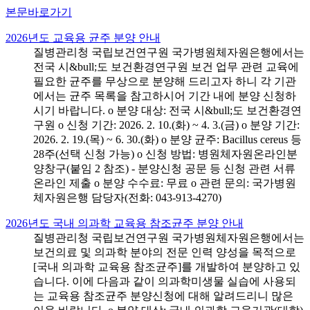
본문바로가기
2026년도 교육용 균주 분양 안내
질병관리청 국립보건연구원 국가병원체자원은행에서는
전국 시&bull;도 보건환경연구원 보건 업무 관련 교육에
필요한 균주를 무상으로 분양해 드리고자 하니 각 기관
에서는 균주 목록을 참고하시어 기간 내에 분양 신청하
시기 바랍니다. o 분양 대상: 전국 시&bull;도 보건환경연
구원 o 신청 기간: 2026. 2. 10.(화) ~ 4. 3.(금) o 분양 기간:
2026. 2. 19.(목) ~ 6. 30.(화) o 분양 균주: Bacillus cereus 등
28주(선택 신청 가능) o 신청 방법: 병원체자원온라인분
양창구(붙임 2 참조) - 분양신청 공문 등 신청 관련 서류
온라인 제출 o 분양 수수료: 무료 o 관련 문의: 국가병원
체자원은행 담당자(전화: 043-913-4270)
2026년도 국내 의과학 교육용 참조균주 분양 안내
질병관리청 국립보건연구원 국가병원체자원은행에서는
보건의료 및 의과학 분야의 전문 인력 양성을 목적으로
[국내 의과학 교육용 참조균주]를 개발하여 분양하고 있
습니다. 이에 다음과 같이 의과학미생물 실습에 사용되
는 교육용 참조균주 분양신청에 대해 알려드리니 많은