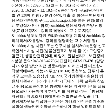
이용 바랍니다. o 분양 대상: 국내 의과학 교육기관(대학)
o 신청 기간: 2026. 3. 9.(월) ~ 10. 30.(금) o 분양 기간:
2026. 3. 16.(월) ~ 12. 18.(금) o 분양 가격: 무료(단과대학
별 연 1회에 한함) o 분양 신청, 제출 및 회신은 병원체자
원온라인분양창구(http://is.kdca.go.kr)를 통해 진행(붙임
2. 분양절차 안내 참조) &middot; 병원체자원 분양 신청
서(분양신청자는 강의를 담당하는 교수로 지정)
&middot; 병원체자원 관리&sdot;활용 계획서 &middot; 강
의계획서(자유양식, 강의를 담당하는 교수 서명 필)
&middot; 시설 사진* 또는 연구시설 설치&sdot;운영 신고
확인서 * 시설 사진(생물안전표지 부착 필수) : 고압증기
멸균기, 생물안전작업대, 배양기, 원심분리기, 보관장비
o 분양 문의: 043-913-4270(대표전화) 043-913-4261(담당
자) o 수령 방법: 직접 방문수령(바이러스자원 미포함시
착불택배수령 가능) o 주소: (28160) 충청북도 청주시 흥
덕구 오송읍 오송생명 2로 220, 국가병원체자원은행 병
원체자원관리과 o 기타 사항 - [국내 의과학 교육용 참조
균주]용으로 분양받은 병원체자원은 의과학미생물 실습
용으로만 사용하여야 하며, 이를 위반할 경우 「병원체
자원법」제31조제1항에 따라 처벌받을 수 있습니다. -
병원체자원을 취급하는 기관은 아래의 안전관리기준과
실험실 생물안전수칙을 준수하셔야 함을 알려드리오니