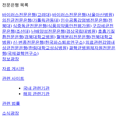
전문은행 목록
바이러스전문은행(고려대)
바이러스전문은행(서울아산병원)
의진균전문은행(가톨릭관동대)
인수공통감염병전문은행(전
북대)
식중독균전문은행(식품의약품안전평가원)
구강세균전
문은행(조선대)
난배양성전문은행(경상국립대병원)
호흡기질
환전문은행(경북대학교병원)
혈액분리전문은행(전북대학교
병원)
신·변종전문은행(한국파스퇴르연구소)
의료관련감염내
성균전문은행(한림대학교성심병원)
결핵균병원체자원전문은
행(국제결핵연구소)
정보광장
자료 게시판
관련 사이트
국내 관련기관
해외 관련기관
관련 법률
소식광장