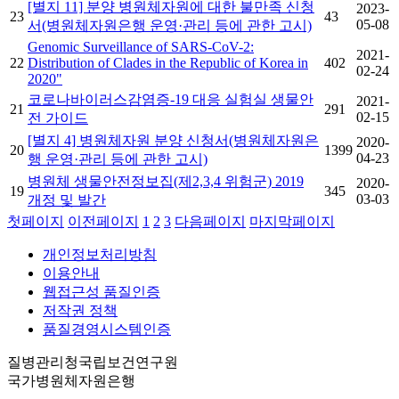
[별지 11] 분양 병원체자원에 대한 불만족 신청
2023-
23
43
05-08
서(병원체자원은행 운영·관리 등에 관한 고시)
Genomic Surveillance of SARS-CoV-2:
2021-
22
Distribution of Clades in the Republic of Korea in
402
02-24
2020"
코로나바이러스감염증-19 대응 실험실 생물안
2021-
21
291
02-15
전 가이드
[별지 4] 병원체자원 분양 신청서(병원체자원은
2020-
20
1399
04-23
행 운영·관리 등에 관한 고시)
병원체 생물안전정보집(제2,3,4 위험군) 2019
2020-
19
345
03-03
개정 및 발간
첫페이지
이전페이지
1
2
3
다음페이지
마지막페이지
개인정보처리방침
이용안내
웹접근성 품질인증
저작권 정책
품질경영시스템인증
질병관리청국립보건연구원
국가병원체자원은행